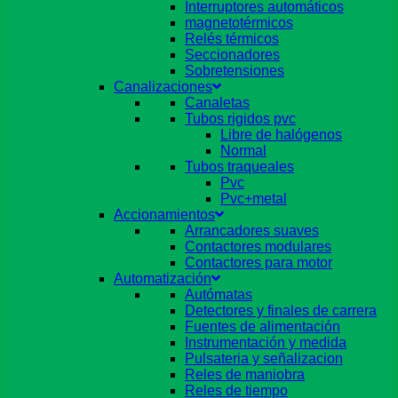
Interruptores automáticos
magnetotérmicos
Relés térmicos
Seccionadores
Sobretensiones
Canalizaciones
Canaletas
Tubos rigidos pvc
Libre de halógenos
Normal
Tubos traqueales
Pvc
Pvc+metal
Accionamientos
Arrancadores suaves
Contactores modulares
Contactores para motor
Automatización
Autómatas
Detectores y finales de carrera
Fuentes de alimentación
Instrumentación y medida
Pulsateria y señalizacion
Reles de maniobra
Reles de tiempo