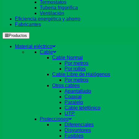
Termostatos
Tuberia frigorifica
Ventilación
Eficiencia energética y ahorro
Fabricantes
Productos
Material eléctrico
Cable
Cable Normal
Por metros
Por rollos
Cable Libre de Halógenos
Por metros
Otros cables
Apantallado
Coaxial
Paralelo
Cable telefónico
UTP
Protecciones
Diferenciales
Disyuntores
Fusibles