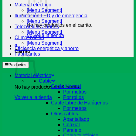
Material eléctrico
[Menu Segment]
Iluminación LED y de emergencia
[Menu Segment]
No hay productos en el carrito.
Telecomunicaciones
[Menu Segment]
Volver a la tienda
Climatización
[Menu Segment]
0
Eficiencia energética y ahorro
Carrito
Fabricantes
Productos
Material eléctrico
Cable
Cable Normal
No hay productos en el carrito.
Por metros
Volver a la tienda
Por rollos
Cable Libre de Halógenos
Por metros
Otros cables
Apantallado
Coaxial
Paralelo
Cable telefónico