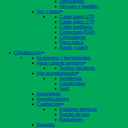
Derivadores
Herrajes y mástiles
Voz y datos
Cable datos UTP
Cable datos UTP
Cable telefónico
Conectores RJ45
Crimpadoras
Fibra óptica
Racks y patch
Climatización
Accesorios y herramientas
Agua caliente sanitaria
Termos electricos
Aire acondicionado
Aerotermia
Canalizadas
Split
Aislamiento
Amortiguadores
Calefacción
Emisores termicos
Estufas de gas
Radiadores
Soportes