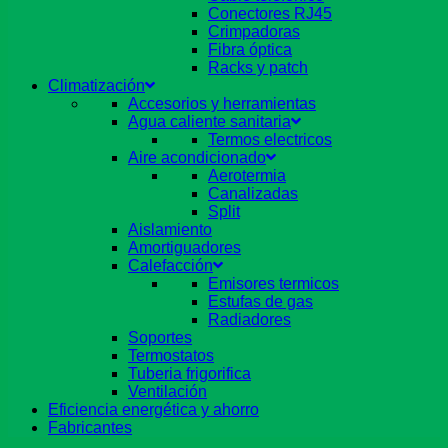
Conectores RJ45
Crimpadoras
Fibra óptica
Racks y patch
Climatización
Accesorios y herramientas
Agua caliente sanitaria
Termos electricos
Aire acondicionado
Aerotermia
Canalizadas
Split
Aislamiento
Amortiguadores
Calefacción
Emisores termicos
Estufas de gas
Radiadores
Soportes
Termostatos
Tuberia frigorifica
Ventilación
Eficiencia energética y ahorro
Fabricantes