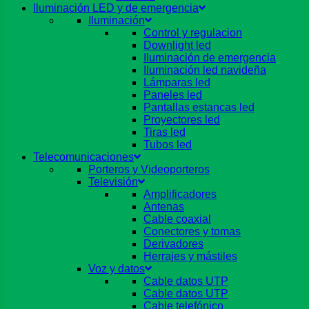
Iluminación LED y de emergencia
Iluminación
Control y regulacion
Downlight led
Iluminación de emergencia
Iluminación led navideña
Lámparas led
Paneles led
Pantallas estancas led
Proyectores led
Tiras led
Tubos led
Telecomunicaciones
Porteros y Videoporteros
Televisión
Amplificadores
Antenas
Cable coaxial
Conectores y tomas
Derivadores
Herrajes y mástiles
Voz y datos
Cable datos UTP
Cable datos UTP
Cable telefónico