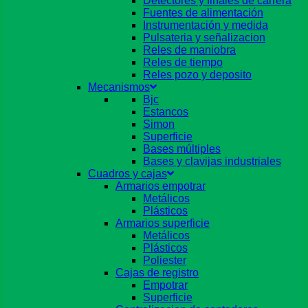
Detectores y finales de carrera
Fuentes de alimentación
Instrumentación y medida
Pulsateria y señalizacion
Reles de maniobra
Reles de tiempo
Reles pozo y deposito
Mecanismos
Bjc
Estancos
Simon
Superficie
Bases múltiples
Bases y clavijas industriales
Cuadros y cajas
Armarios empotrar
Metálicos
Plásticos
Armarios superficie
Metálicos
Plásticos
Poliester
Cajas de registro
Empotrar
Superficie