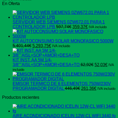
En Oferta
SERVIDOR WEB SIEMENS 0ZW672.01 PARA 1
El
El
CONTROLADOR LPB
597,74
€
359,37
€
IVA incluido
precio
precio
original
actual
era:
es:
KIT AUTOCONSUMO SOLAR MONOFASICO 5000W
El
El
597,74€.
359,37€.
5.401,44
€
5.293,75
€
IVA incluido
precio
precio
original
actual
era:
es:
KIT INST. AA 5M 1/4-
5.401,44€.
5.293,75€.
El
El
3/8""AISL+SOP+AMOR+DESA+TO
62,92
€
52,03
€
IVA
precio
preci
incluido
original
actua
era:
es:
62,92€.
52,03
EMISOR TERMICO DE 6 ELEMENTOS 750W/230V
El
El
PROGRAMADOR DIGITAL
446,49
€
261,36
€
IVA incluido
precio
precio
Productos recientes
original
actual
era:
es:
446,49€.
261,36€.
AIRE ACONDICIONADO ICELIN 12W-CL WIFI 3440 fg