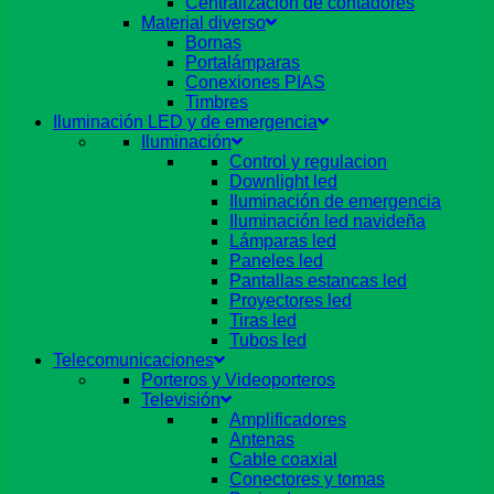
Centralizacion de contadores
Material diverso
Bornas
Portalámparas
Conexiones PIAS
Timbres
Iluminación LED y de emergencia
Iluminación
Control y regulacion
Downlight led
Iluminación de emergencia
Iluminación led navideña
Lámparas led
Paneles led
Pantallas estancas led
Proyectores led
Tiras led
Tubos led
Telecomunicaciones
Porteros y Videoporteros
Televisión
Amplificadores
Antenas
Cable coaxial
Conectores y tomas