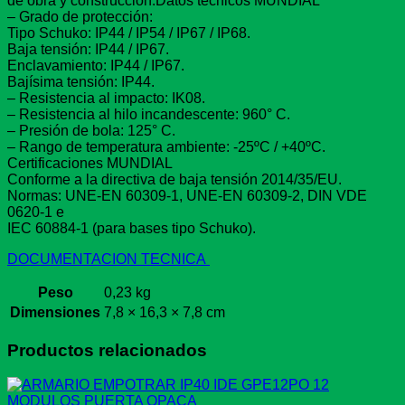
de obra y construcción.Datos técnicos MUNDIAL
– Grado de protección:
Tipo Schuko: IP44 / IP54 / IP67 / IP68.
Baja tensión: IP44 / IP67.
Enclavamiento: IP44 / IP67.
Bajísima tensión: IP44.
– Resistencia al impacto: IK08.
– Resistencia al hilo incandescente: 960° C.
– Presión de bola: 125° C.
– Rango de temperatura ambiente: -25ºC / +40ºC.
Certificaciones MUNDIAL
Conforme a la directiva de baja tensión 2014/35/EU.
Normas: UNE-EN 60309-1, UNE-EN 60309-2, DIN VDE
0620-1 e
IEC 60884-1 (para bases tipo Schuko).
DOCUMENTACION TECNICA
Peso
0,23 kg
Dimensiones
7,8 × 16,3 × 7,8 cm
Productos relacionados