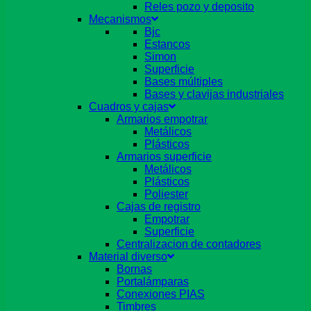
Reles pozo y deposito
Mecanismos
Bjc
Estancos
Simon
Superficie
Bases múltiples
Bases y clavijas industriales
Cuadros y cajas
Armarios empotrar
Metálicos
Plásticos
Armarios superficie
Metálicos
Plásticos
Poliester
Cajas de registro
Empotrar
Superficie
Centralizacion de contadores
Material diverso
Bornas
Portalámparas
Conexiones PIAS
Timbres