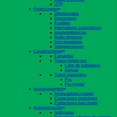
UTP
Protecciones
Diferenciales
Disyuntores
Fusibles
Interruptores automáticos
magnetotérmicos
Relés térmicos
Seccionadores
Sobretensiones
Canalizaciones
Canaletas
Tubos rigidos pvc
Libre de halógenos
Normal
Tubos traqueales
Pvc
Pvc+metal
Accionamientos
Arrancadores suaves
Contactores modulares
Contactores para motor
Automatización
Autómatas