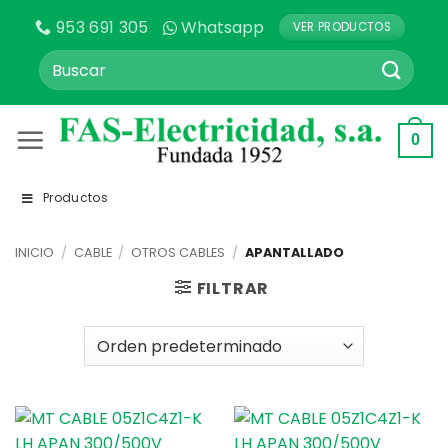
Saltar
953 691 305
Whatsapp
VER PRODUCTOS
al
contenido
Buscar
por:
0
Productos
INICIO
/
CABLE
/
OTROS CABLES
/
APANTALLADO
FILTRAR