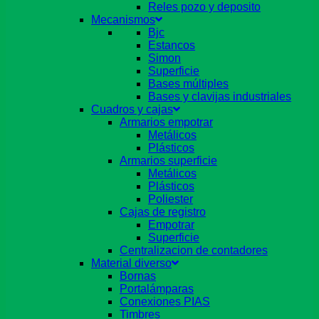
Reles pozo y deposito
Mecanismos
Bjc
Estancos
Simon
Superficie
Bases múltiples
Bases y clavijas industriales
Cuadros y cajas
Armarios empotrar
Metálicos
Plásticos
Armarios superficie
Metálicos
Plásticos
Poliester
Cajas de registro
Empotrar
Superficie
Centralizacion de contadores
Material diverso
Bornas
Portalámparas
Conexiones PIAS
Timbres