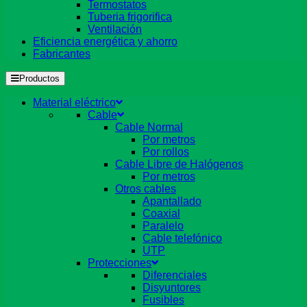
Termostatos
Tuberia frigorifica
Ventilación
Eficiencia energética y ahorro
Fabricantes
Productos
Material eléctrico
Cable
Cable Normal
Por metros
Por rollos
Cable Libre de Halógenos
Por metros
Otros cables
Apantallado
Coaxial
Paralelo
Cable telefónico
UTP
Protecciones
Diferenciales
Disyuntores
Fusibles