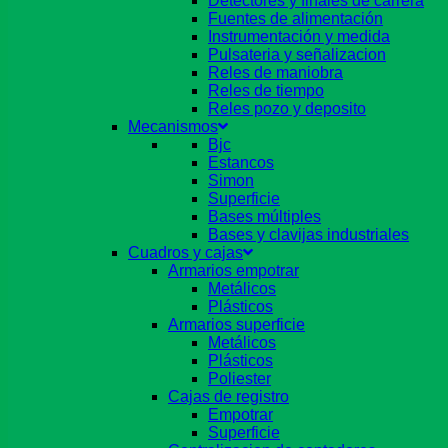
Detectores y finales de carrera
Fuentes de alimentación
Instrumentación y medida
Pulsateria y señalizacion
Reles de maniobra
Reles de tiempo
Reles pozo y deposito
Mecanismos
Bjc
Estancos
Simon
Superficie
Bases múltiples
Bases y clavijas industriales
Cuadros y cajas
Armarios empotrar
Metálicos
Plásticos
Armarios superficie
Metálicos
Plásticos
Poliester
Cajas de registro
Empotrar
Superficie