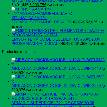
era:
es:
KIT AUTOCONSUMO SOLAR MONOFASICO 5000W
El
El
597,74€.
359,37€.
5.401,44
€
5.293,75
€
IVA incluido
precio
precio
original
actual
era:
es:
KIT INST. AA 5M 1/4-
5.401,44€.
5.293,75€.
El
El
3/8""AISL+SOP+AMOR+DESA+TO
62,92
€
52,03
€
IVA
precio
preci
incluido
original
actua
era:
es:
62,92€.
52,03
EMISOR TERMICO DE 6 ELEMENTOS 750W/230V
El
El
PROGRAMADOR DIGITAL
446,49
€
261,36
€
IVA incluido
precio
precio
Productos recientes
original
actual
era:
es:
446,49€.
261,36€.
AIRE ACONDICIONADO ICELIN 12W-CL WIFI 3440 fg
354,53
€
IVA incluido
AIRE ACONDICIONADO ICELIN 09W-CL WIFI 2580 fg
310,97
€
IVA incluido
ARMARIO SUPERFICIE IP40 IDE GPS36PO 36