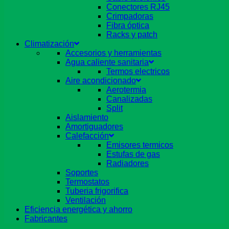
Conectores RJ45
Crimpadoras
Fibra óptica
Racks y patch
Climatización
Accesorios y herramientas
Agua caliente sanitaria
Termos electricos
Aire acondicionado
Aerotermia
Canalizadas
Split
Aislamiento
Amortiguadores
Calefacción
Emisores termicos
Estufas de gas
Radiadores
Soportes
Termostatos
Tuberia frigorifica
Ventilación
Eficiencia energética y ahorro
Fabricantes