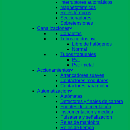
Interruptores automáticos
magnetotérmicos
Relés térmicos
Seccionadores
Sobretensiones
Canalizaciones
Canaletas
Tubos rigidos pvc
Libre de halógenos
Normal
Tubos traqueales
Pvc
Pvc+metal
Accionamientos
Arrancadores suaves
Contactores modulares
Contactores para motor
Automatización
Autómatas
Detectores y finales de carrera
Fuentes de alimentación
Instrumentación y medida
Pulsateria y señalizacion
Reles de maniobra
Reles de tiempo