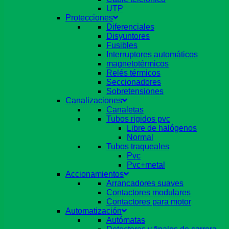
UTP
Protecciones
Diferenciales
Disyuntores
Fusibles
Interruptores automáticos
magnetotérmicos
Relés térmicos
Seccionadores
Sobretensiones
Canalizaciones
Canaletas
Tubos rigidos pvc
Libre de halógenos
Normal
Tubos traqueales
Pvc
Pvc+metal
Accionamientos
Arrancadores suaves
Contactores modulares
Contactores para motor
Automatización
Autómatas