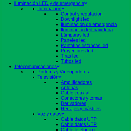
Iluminación LED y de emergencia
Iluminación
Control y regulacion
Downlight led
Iluminación de emergencia
Iluminación led navideña
Lámparas led
Paneles led
Pantallas estancas led
Proyectores led
Tiras led
Tubos led
Telecomunicaciones
Porteros y Videoporteros
Televisión
Amplificadores
Antenas
Cable coaxial
Conectores y tomas
Derivadores
Herrajes y mástiles
Voz y datos
Cable datos UTP
Cable datos UTP
Cable telefónico