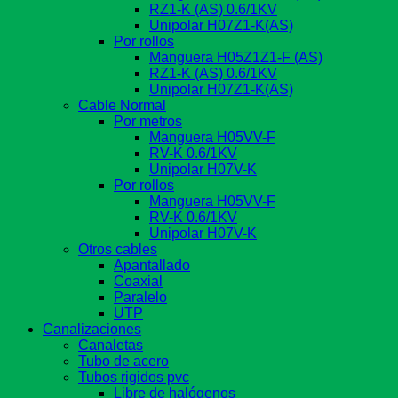
RZ1-K (AS) 0.6/1KV
Unipolar H07Z1-K(AS)
Por rollos
Manguera H05Z1Z1-F (AS)
RZ1-K (AS) 0.6/1KV
Unipolar H07Z1-K(AS)
Cable Normal
Por metros
Manguera H05VV-F
RV-K 0.6/1KV
Unipolar H07V-K
Por rollos
Manguera H05VV-F
RV-K 0.6/1KV
Unipolar H07V-K
Otros cables
Apantallado
Coaxial
Paralelo
UTP
Canalizaciones
Canaletas
Tubo de acero
Tubos rigidos pvc
Libre de halógenos