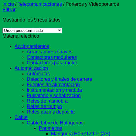
Inicio
/
Telecomunicaciones
/
Porteros y Videoporteros
Filtrar
Mostrando los 9 resultados
Material eléctrico
Accionamientos
Arrancadores suaves
Contactores modulares
Contactores para motor
Automatización
Autómatas
Detectores y finales de carrera
Fuentes de alimentación
Instrumentación y medida
Pulsateria y señalizacion
Reles de maniobra
Reles de tiempo
Reles pozo y deposito
Cable
Cable Libre de Halógenos
Por metros
Manguera H05Z1Z1-F (AS)