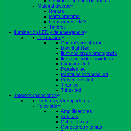
Centralizacion de contadores
Material diverso
Bornas
Portalámparas
Conexiones PIAS
Timbres
Iluminación LED y de emergencia
Iluminación
Control y regulacion
Downlight led
Iluminación de emergencia
Iluminación led navideña
Lámparas led
Paneles led
Pantallas estancas led
Proyectores led
Tiras led
Tubos led
Telecomunicaciones
Porteros y Videoporteros
Televisión
Amplificadores
Antenas
Cable coaxial
Conectores y tomas