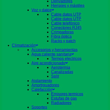
Derivadores
Herrajes y mástiles
Voz y datos
Cable datos UTP
Cable datos UTP
Cable telefónico
Conectores RJ45
Crimpadoras
Fibra óptica
Racks y patch
Climatización
Accesorios y herramientas
Agua caliente sanitaria
Termos electricos
Aire acondicionado
Aerotermia
Canalizadas
Split
Aislamiento
Amortiguadores
Calefacción
Emisores termicos
Estufas de gas
Radiadores
Soportes