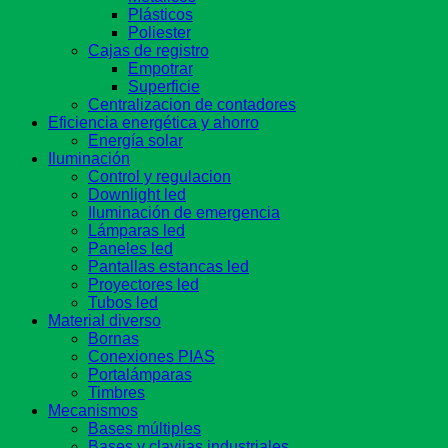
Plásticos
Poliester
Cajas de registro
Empotrar
Superficie
Centralizacion de contadores
Eficiencia energética y ahorro
Energía solar
Iluminación
Control y regulacion
Downlight led
Iluminación de emergencia
Lámparas led
Paneles led
Pantallas estancas led
Proyectores led
Tubos led
Material diverso
Bornas
Conexiones PIAS
Portalámparas
Timbres
Mecanismos
Bases múltiples
Bases y clavijas industriales