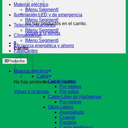
Material eléctrico
[Menu Segment]
Iluminación LED y de emergencia
[Menu Segment]
No hay productos en el carrito.
Telecomunicaciones
[Menu Segment]
Volver a la tienda
Climatización
[Menu Segment]
0
Eficiencia energética y ahorro
Carrito
Fabricantes
Productos
Material eléctrico
Cable
Cable Normal
No hay productos en el carrito.
Por metros
Volver a la tienda
Por rollos
Cable Libre de Halógenos
Por metros
Otros cables
Apantallado
Coaxial
Paralelo
Cable telefónico