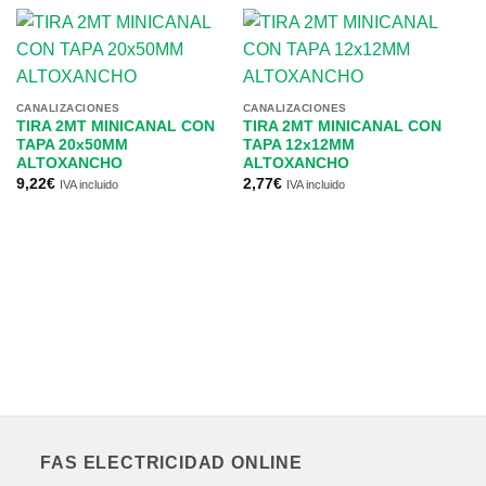
CANALIZACIONES
CANALIZACIONES
CA
TIRA 2MT MINICANAL CON
TIRA 2MT MINICANAL CON
T
TAPA 20x50MM
TAPA 12x12MM
T
ALTOXANCHO
ALTOXANCHO
A
9,22
€
2,77
€
13
IVA incluido
IVA incluido
FAS ELECTRICIDAD ONLINE