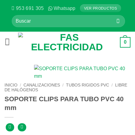
Saltar
953 691 305
Whatsapp
VER PRODUCTOS
al
Buscar
contenido
por:
0
INICIO
/
CANALIZACIONES
/
TUBOS RIGIDOS PVC
/
LIBRE
DE HALÓGENOS
SOPORTE CLIPS PARA TUBO PVC 40
mm