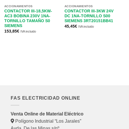
ACCIONAMIENTOS
ACCIONAMIENTOS
CONTACTOR III-18,5KW-
CONTACTOR III-3KW 24V
AC3 BOBINA 230V 1NA-
DC 1NA-TORNILLO S00
TORNILLO TAMAÑO S0
SIEMENS 3RT20151BB41
SIEMENS
45,45
€
IVA incluido
153,85
€
IVA incluido
AC
A
1
2
S
55
FAS ELECTRICIDAD ONLINE
Venta Online de Material Eléctrico
Polígono Industrial “Los Jarales”
Avda. De las Minas s/nº