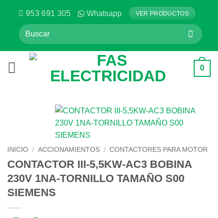
Saltar
953 691 305
Whatsapp
VER PRODUCTOS
al
Buscar
contenido
por:
0
INICIO
/
ACCIONAMIENTOS
/
CONTACTORES PARA MOTOR
CONTACTOR III-5,5KW-AC3 BOBINA
230V 1NA-TORNILLO TAMAÑO S00
SIEMENS