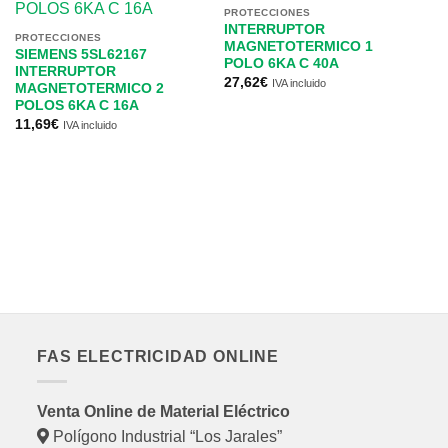
PROTECCIONES
INTERRUPTOR
PROTECCIONES
MAGNETOTERMICO 1
SIEMENS 5SL62167
POLO 6KA C 40A
INTERRUPTOR
27,62
€
IVA incluido
MAGNETOTERMICO 2
POLOS 6KA C 16A
11,69
€
IVA incluido
PR
B
E
P
PA
3
8,
FAS ELECTRICIDAD ONLINE
Venta Online de Material Eléctrico
Polígono Industrial “Los Jarales”