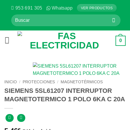
Saltar
953 691 305
Whatsapp
VER PRODUCTOS
al
Buscar
contenido
por:
0
INICIO
/
PROTECCIONES
/
MAGNETOTÉRMICOS
SIEMENS 5SL61207 INTERRUPTOR
MAGNETOTERMICO 1 POLO 6KA C 20A
€