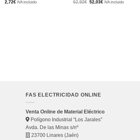
El
El
2,72
€
62,92
€
52,03
€
IVA incluido
IVA incluido
precio
precio
original
actual
era:
es:
62,92€.
52,03€.
FAS ELECTRICIDAD ONLINE
Venta Online de Material Eléctrico
Polígono Industrial “Los Jarales”
Avda. De las Minas s/nº
23700 Linares (Jaén)