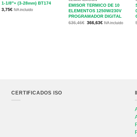
1-1/8″» (3-28mm) BT174
EMISOR TERMICO DE 10
3,75
€
IVA incluido
ELEMENTOS 1250W/230V
PROGRAMADOR DIGITAL
El
El
636,46
€
366,63
€
IVA incluido
precio
precio
original
actual
era:
es:
636,46€.
366,63€.
CERTIFICADOS ISO
P
P