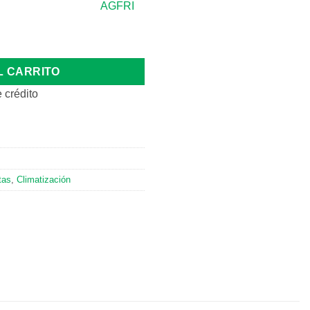
,5M. TODOS LOS GASES cantidad
L CARRITO
 crédito
tas
,
Climatización