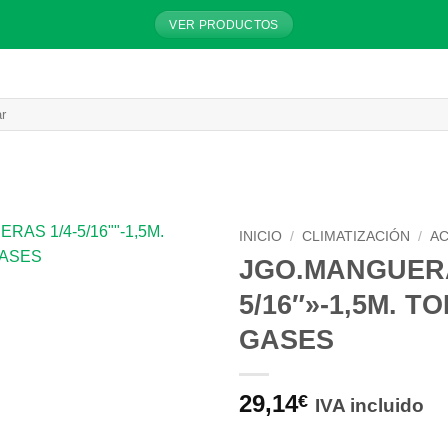
VER PRODUCTOS
INICIO
/
CLIMATIZACIÓN
/
AC
JGO.MANGUERA
5/16″»-1,5M. T
GASES
29,14
€
IVA incluido