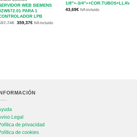
1/8″»-3/4″»+COR.TUBOS+LLAVE
SERVIDOR WEB SIEMENS
43,69
€
IVA incluido
0ZW672.01 PARA 1
CONTROLADOR LPB
El
El
597,74
€
359,37
€
IVA incluido
precio
precio
original
actual
era:
es:
597,74€.
359,37€.
CL
C
3/
B
20
INFORMACIÓN
Ayuda
Aviso Legal
olítica de privacidad
olítica de cookies