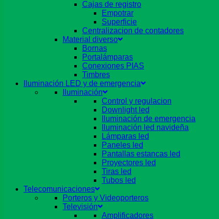
Cajas de registro
Empotrar
Superficie
Centralizacion de contadores
Material diverso
Bornas
Portalámparas
Conexiones PIAS
Timbres
Iluminación LED y de emergencia
Iluminación
Control y regulacion
Downlight led
Iluminación de emergencia
Iluminación led navideña
Lámparas led
Paneles led
Pantallas estancas led
Proyectores led
Tiras led
Tubos led
Telecomunicaciones
Porteros y Videoporteros
Televisión
Amplificadores