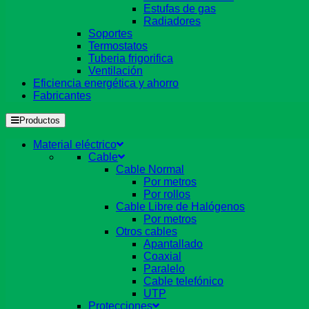
Estufas de gas
Radiadores
Soportes
Termostatos
Tuberia frigorifica
Ventilación
Eficiencia energética y ahorro
Fabricantes
Productos
Material eléctrico
Cable
Cable Normal
Por metros
Por rollos
Cable Libre de Halógenos
Por metros
Otros cables
Apantallado
Coaxial
Paralelo
Cable telefónico
UTP
Protecciones