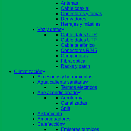
Antenas
Cable coaxial
Conectores y tomas
Derivadores
Herrajes y mástiles
Voz y datos
Cable datos UTP
Cable datos UTP
Cable telefónico
Conectores RJ45
Crimpadoras
Fibra óptica
Racks y patch
Climatización
Accesorios y herramientas
Agua caliente sanitaria
Termos electricos
Aire acondicionado
Aerotermia
Canalizadas
Split
Aislamiento
Amortiguadores
Calefacción
Emisores termicos