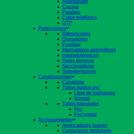
Apantallado
Coaxial
Paralelo
Cable telefónico
UTP
Protecciones
Diferenciales
Disyuntores
Fusibles
Interruptores automáticos
magnetotérmicos
Relés térmicos
Seccionadores
Sobretensiones
Canalizaciones
Canaletas
Tubos rigidos pvc
Libre de halógenos
Normal
Tubos traqueales
Pvc
Pvc+metal
Accionamientos
Arrancadores suaves
Contactores modulares