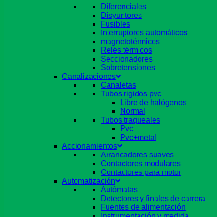
Diferenciales
Disyuntores
Fusibles
Interruptores automáticos
magnetotérmicos
Relés térmicos
Seccionadores
Sobretensiones
Canalizaciones
Canaletas
Tubos rigidos pvc
Libre de halógenos
Normal
Tubos traqueales
Pvc
Pvc+metal
Accionamientos
Arrancadores suaves
Contactores modulares
Contactores para motor
Automatización
Autómatas
Detectores y finales de carrera
Fuentes de alimentación
Instrumentación y medida