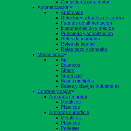
Contactores para motor
Automatización
Autómatas
Detectores y finales de carrera
Fuentes de alimentación
Instrumentación y medida
Pulsateria y señalizacion
Reles de maniobra
Reles de tiempo
Reles pozo y deposito
Mecanismos
Bjc
Estancos
Simon
Superficie
Bases múltiples
Bases y clavijas industriales
Cuadros y cajas
Armarios empotrar
Metálicos
Plásticos
Armarios superficie
Metálicos
Plásticos
Poliester