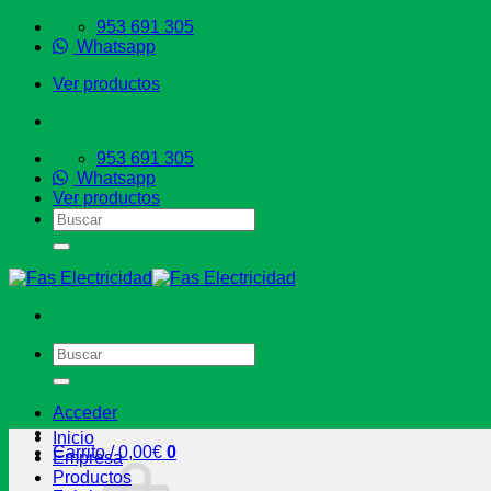
Saltar
953 691 305
al
Whatsapp
contenido
Ver productos
953 691 305
Whatsapp
Ver productos
Buscar
por:
Buscar
por:
Acceder
Inicio
Carrito /
0,00
€
0
Empresa
Productos