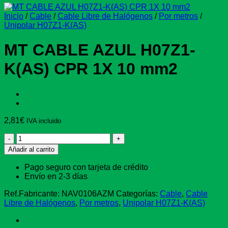
Inicio
/
Cable
/
Cable Libre de Halógenos
/
Por metros
/
Unipolar H07Z1-K(AS)
MT CABLE AZUL H07Z1-
K(AS) CPR 1X 10 mm2
2,81
€
IVA incluido
MT
CABLE
Añadir al carrito
AZUL
H07Z1-
Pago seguro con tarjeta de crédito
K(AS)
Envío en 2-3 días
CPR
1X
Ref.Fabricante:
NAV0106AZM
Categorías:
Cable
,
Cable
10
Libre de Halógenos
,
Por metros
,
Unipolar H07Z1-K(AS)
mm2
cantidad