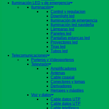
Iluminación LED y de emergencia
Iluminación
Control y regulacion
Downlight led
Iluminación de emergencia
Iluminación led navideña
Lámparas led
Paneles led
Pantallas estancas led
Proyectores led
Tiras led
Tubos led
Telecomunicaciones
Porteros y Videoporteros
Televisión
Amplificadores
Antenas
Cable coaxial
Conectores y tomas
Derivadores
Herrajes y mástiles
Voz y datos
Cable datos UTP
Cable datos UTP
Cable telefónico