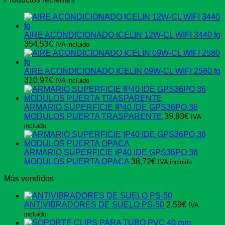
original
actual
era:
es:
446,49€.
261,36€.
AIRE ACONDICIONADO ICELIN 12W-CL WIFI 3440 fg
354,53
€
IVA incluido
AIRE ACONDICIONADO ICELIN 09W-CL WIFI 2580 fg
310,97
€
IVA incluido
ARMARIO SUPERFICIE IP40 IDE GPS36PO 36
MODULOS PUERTA TRASPARENTE
39,93
€
IVA
incluido
ARMARIO SUPERFICIE IP40 IDE GPS36PO 36
MODULOS PUERTA OPACA
38,72
€
IVA incluido
Más vendidos
ANTIVIBRADORES DE SUELO PS-50
2,59
€
IVA
incluido