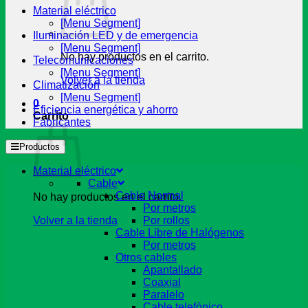
Material eléctrico
[Menu Segment]
Iluminación LED y de emergencia
[Menu Segment]
No hay productos en el carrito.
Telecomunicaciones
[Menu Segment]
Volver a la tienda
Climatización
[Menu Segment]
0
Eficiencia energética y ahorro
Carrito
Fabricantes
Productos
Material eléctrico
Cable
Cable Normal
No hay productos en el carrito.
Por metros
Volver a la tienda
Por rollos
Cable Libre de Halógenos
Por metros
Otros cables
Apantallado
Coaxial
Paralelo
Cable telefónico