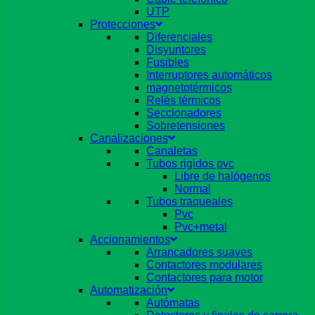
UTP
Protecciones
Diferenciales
Disyuntores
Fusibles
Interruptores automáticos
magnetotérmicos
Relés térmicos
Seccionadores
Sobretensiones
Canalizaciones
Canaletas
Tubos rigidos pvc
Libre de halógenos
Normal
Tubos traqueales
Pvc
Pvc+metal
Accionamientos
Arrancadores suaves
Contactores modulares
Contactores para motor
Automatización
Autómatas