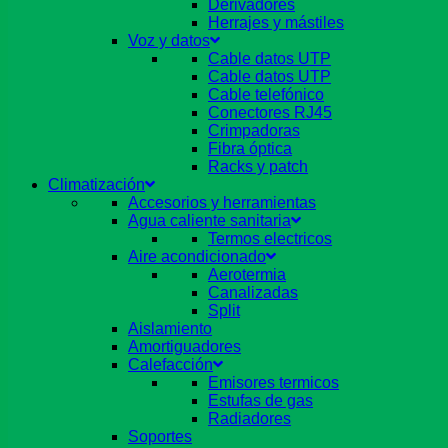
Derivadores
Herrajes y mástiles
Voz y datos
Cable datos UTP
Cable datos UTP
Cable telefónico
Conectores RJ45
Crimpadoras
Fibra óptica
Racks y patch
Climatización
Accesorios y herramientas
Agua caliente sanitaria
Termos electricos
Aire acondicionado
Aerotermia
Canalizadas
Split
Aislamiento
Amortiguadores
Calefacción
Emisores termicos
Estufas de gas
Radiadores
Soportes