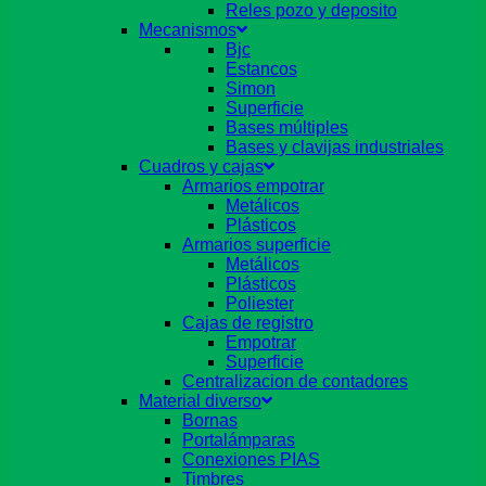
Reles pozo y deposito
Mecanismos
Bjc
Estancos
Simon
Superficie
Bases múltiples
Bases y clavijas industriales
Cuadros y cajas
Armarios empotrar
Metálicos
Plásticos
Armarios superficie
Metálicos
Plásticos
Poliester
Cajas de registro
Empotrar
Superficie
Centralizacion de contadores
Material diverso
Bornas
Portalámparas
Conexiones PIAS
Timbres