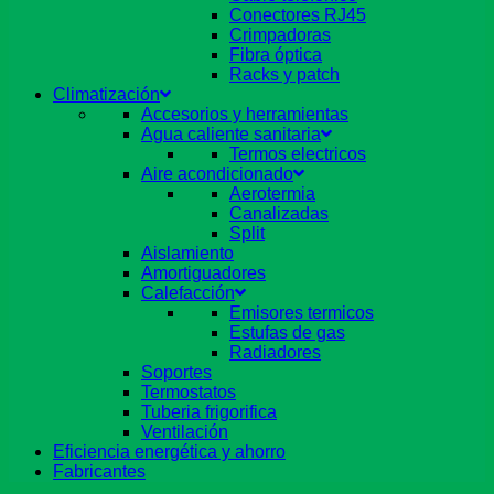
Conectores RJ45
Crimpadoras
Fibra óptica
Racks y patch
Climatización
Accesorios y herramientas
Agua caliente sanitaria
Termos electricos
Aire acondicionado
Aerotermia
Canalizadas
Split
Aislamiento
Amortiguadores
Calefacción
Emisores termicos
Estufas de gas
Radiadores
Soportes
Termostatos
Tuberia frigorifica
Ventilación
Eficiencia energética y ahorro
Fabricantes