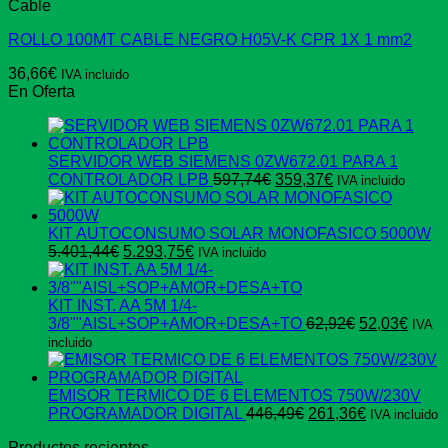
Cable
ROLLO 100MT CABLE NEGRO H05V-K CPR 1X 1 mm2
36,66
€
IVA incluido
En Oferta
SERVIDOR WEB SIEMENS 0ZW672.01 PARA 1
El
El
CONTROLADOR LPB
597,74
€
359,37
€
IVA incluido
precio
precio
original
actual
era:
es:
KIT AUTOCONSUMO SOLAR MONOFASICO 5000W
El
El
597,74€.
359,37€.
5.401,44
€
5.293,75
€
IVA incluido
precio
precio
original
actual
era:
es:
KIT INST. AA 5M 1/4-
5.401,44€.
5.293,75€.
El
El
3/8""AISL+SOP+AMOR+DESA+TO
62,92
€
52,03
€
IVA
precio
preci
incluido
original
actua
era:
es:
62,92€.
52,03
EMISOR TERMICO DE 6 ELEMENTOS 750W/230V
El
El
PROGRAMADOR DIGITAL
446,49
€
261,36
€
IVA incluido
precio
precio
Productos recientes