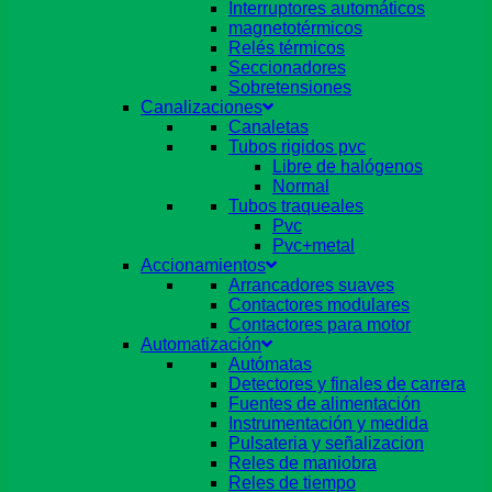
Interruptores automáticos
magnetotérmicos
Relés térmicos
Seccionadores
Sobretensiones
Canalizaciones
Canaletas
Tubos rigidos pvc
Libre de halógenos
Normal
Tubos traqueales
Pvc
Pvc+metal
Accionamientos
Arrancadores suaves
Contactores modulares
Contactores para motor
Automatización
Autómatas
Detectores y finales de carrera
Fuentes de alimentación
Instrumentación y medida
Pulsateria y señalizacion
Reles de maniobra
Reles de tiempo