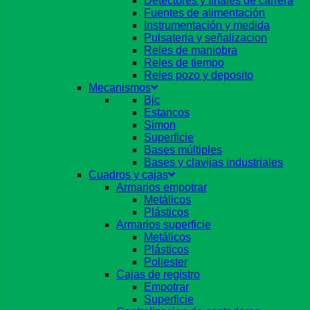
Detectores y finales de carrera
Fuentes de alimentación
Instrumentación y medida
Pulsateria y señalizacion
Reles de maniobra
Reles de tiempo
Reles pozo y deposito
Mecanismos
Bjc
Estancos
Simon
Superficie
Bases múltiples
Bases y clavijas industriales
Cuadros y cajas
Armarios empotrar
Metálicos
Plásticos
Armarios superficie
Metálicos
Plásticos
Poliester
Cajas de registro
Empotrar
Superficie