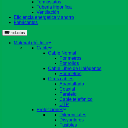
Termostatos
Tuberia frigorifica
Ventilación
Eficiencia energética y ahorro
Fabricantes
Productos
Material eléctrico
Cable
Cable Normal
Por metros
Por rollos
Cable Libre de Halógenos
Por metros
Otros cables
Apantallado
Coaxial
Paralelo
Cable telefónico
UTP
Protecciones
Diferenciales
Disyuntores
Fusibles