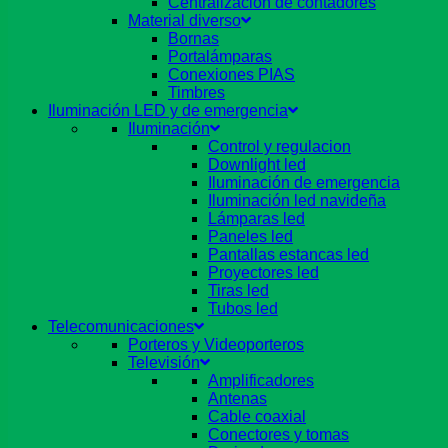
Centralizacion de contadores
Material diverso
Bornas
Portalámparas
Conexiones PIAS
Timbres
Iluminación LED y de emergencia
Iluminación
Control y regulacion
Downlight led
Iluminación de emergencia
Iluminación led navideña
Lámparas led
Paneles led
Pantallas estancas led
Proyectores led
Tiras led
Tubos led
Telecomunicaciones
Porteros y Videoporteros
Televisión
Amplificadores
Antenas
Cable coaxial
Conectores y tomas