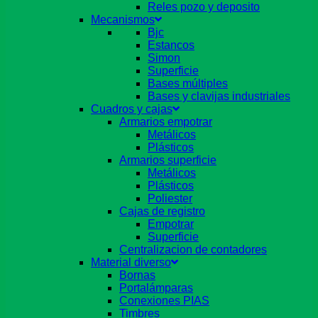
Reles pozo y deposito
Mecanismos
Bjc
Estancos
Simon
Superficie
Bases múltiples
Bases y clavijas industriales
Cuadros y cajas
Armarios empotrar
Metálicos
Plásticos
Armarios superficie
Metálicos
Plásticos
Poliester
Cajas de registro
Empotrar
Superficie
Centralizacion de contadores
Material diverso
Bornas
Portalámparas
Conexiones PIAS
Timbres