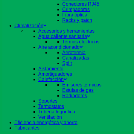
Conectores RJ45
Crimpadoras
Fibra óptica
Racks y patch
Climatización
Accesorios y herramientas
Agua caliente sanitaria
Termos electricos
Aire acondicionado
Aerotermia
Canalizadas
Split
Aislamiento
Amortiguadores
Calefacción
Emisores termicos
Estufas de gas
Radiadores
Soportes
Termostatos
Tuberia frigorifica
Ventilación
Eficiencia energética y ahorro
Fabricantes