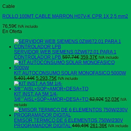
Cable
ROLLO 100MT CABLE MARRON H07V-K CPR 1X 2,5 mm2
76,59
€
IVA incluido
En Oferta
SERVIDOR WEB SIEMENS 0ZW672.01 PARA 1
El
El
CONTROLADOR LPB
597,74
€
359,37
€
IVA incluido
precio
precio
original
actual
era:
es:
KIT AUTOCONSUMO SOLAR MONOFASICO 5000W
El
El
597,74€.
359,37€.
5.401,44
€
5.293,75
€
IVA incluido
precio
precio
original
actual
era:
es:
KIT INST. AA 5M 1/4-
5.401,44€.
5.293,75€.
El
El
3/8""AISL+SOP+AMOR+DESA+TO
62,92
€
52,03
€
IVA
precio
preci
incluido
original
actua
era:
es:
62,92€.
52,03
EMISOR TERMICO DE 6 ELEMENTOS 750W/230V
El
El
PROGRAMADOR DIGITAL
446,49
€
261,36
€
IVA incluido
precio
precio