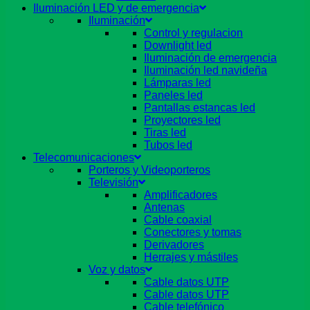
Iluminación LED y de emergencia
Iluminación
Control y regulacion
Downlight led
Iluminación de emergencia
Iluminación led navideña
Lámparas led
Paneles led
Pantallas estancas led
Proyectores led
Tiras led
Tubos led
Telecomunicaciones
Porteros y Videoporteros
Televisión
Amplificadores
Antenas
Cable coaxial
Conectores y tomas
Derivadores
Herrajes y mástiles
Voz y datos
Cable datos UTP
Cable datos UTP
Cable telefónico