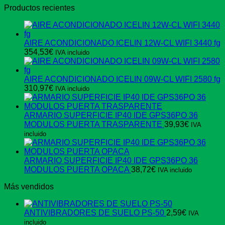
Productos recientes
original
actual
era:
es:
446,49€.
261,36€.
AIRE ACONDICIONADO ICELIN 12W-CL WIFI 3440 fg
354,53
€
IVA incluido
AIRE ACONDICIONADO ICELIN 09W-CL WIFI 2580 fg
310,97
€
IVA incluido
ARMARIO SUPERFICIE IP40 IDE GPS36PO 36
MODULOS PUERTA TRASPARENTE
39,93
€
IVA
incluido
ARMARIO SUPERFICIE IP40 IDE GPS36PO 36
MODULOS PUERTA OPACA
38,72
€
IVA incluido
Más vendidos
ANTIVIBRADORES DE SUELO PS-50
2,59
€
IVA
incluido