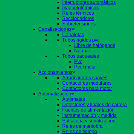
Interruptores automáticos
magnetotérmicos
Relés térmicos
Seccionadores
Sobretensiones
Canalizaciones
Canaletas
Tubos rigidos pvc
Libre de halógenos
Normal
Tubos traqueales
Pvc
Pvc+metal
Accionamientos
Arrancadores suaves
Contactores modulares
Contactores para motor
Automatización
Autómatas
Detectores y finales de carrera
Fuentes de alimentación
Instrumentación y medida
Pulsateria y señalizacion
Reles de maniobra
Reles de tiempo