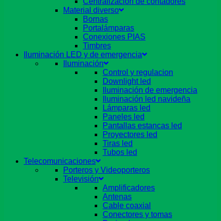
Centralizacion de contadores
Material diverso
Bornas
Portalámparas
Conexiones PIAS
Timbres
Iluminación LED y de emergencia
Iluminación
Control y regulacion
Downlight led
Iluminación de emergencia
Iluminación led navideña
Lámparas led
Paneles led
Pantallas estancas led
Proyectores led
Tiras led
Tubos led
Telecomunicaciones
Porteros y Videoporteros
Televisión
Amplificadores
Antenas
Cable coaxial
Conectores y tomas