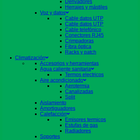
Derivadores
Herrajes y mástiles
Voz y datos
Cable datos UTP
Cable datos UTP
Cable telefónico
Conectores RJ45
Crimpadoras
Fibra óptica
Racks y patch
Climatización
Accesorios y herramientas
Agua caliente sanitaria
Termos electricos
Aire acondicionado
Aerotermia
Canalizadas
Split
Aislamiento
Amortiguadores
Calefacción
Emisores termicos
Estufas de gas
Radiadores
Soportes