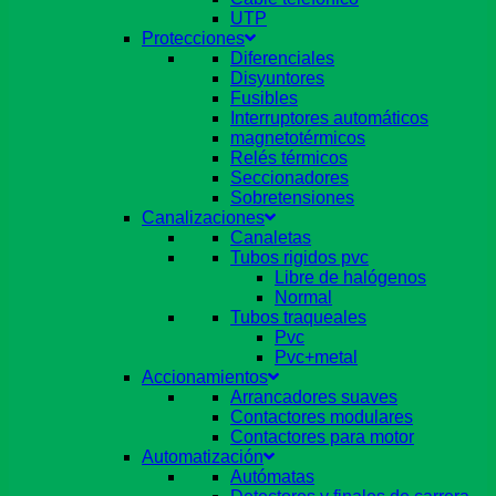
UTP
Protecciones
Diferenciales
Disyuntores
Fusibles
Interruptores automáticos
magnetotérmicos
Relés térmicos
Seccionadores
Sobretensiones
Canalizaciones
Canaletas
Tubos rigidos pvc
Libre de halógenos
Normal
Tubos traqueales
Pvc
Pvc+metal
Accionamientos
Arrancadores suaves
Contactores modulares
Contactores para motor
Automatización
Autómatas