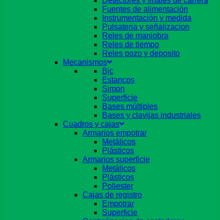
Detectores y finales de carrera
Fuentes de alimentación
Instrumentación y medida
Pulsateria y señalizacion
Reles de maniobra
Reles de tiempo
Reles pozo y deposito
Mecanismos
Bjc
Estancos
Simon
Superficie
Bases múltiples
Bases y clavijas industriales
Cuadros y cajas
Armarios empotrar
Metálicos
Plásticos
Armarios superficie
Metálicos
Plásticos
Poliester
Cajas de registro
Empotrar
Superficie