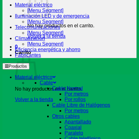
Material eléctrico
[Menu Segment]
Iluminación LED y de emergencia
[Menu Segment]
No hay productos en el carrito.
Telecomunicaciones
[Menu Segment]
Volver a la tienda
Climatización
[Menu Segment]
0
Eficiencia energética y ahorro
Carrito
Fabricantes
Productos
Material eléctrico
Cable
Cable Normal
No hay productos en el carrito.
Por metros
Volver a la tienda
Por rollos
Cable Libre de Halógenos
Por metros
Otros cables
Apantallado
Coaxial
Paralelo
Cable telefónico