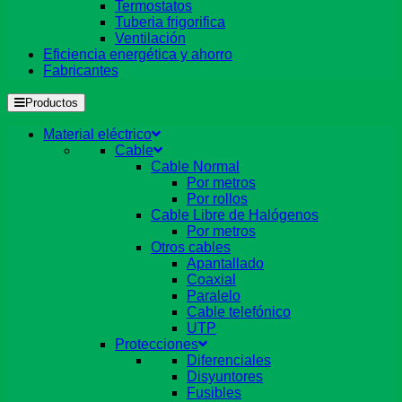
Termostatos
Tuberia frigorifica
Ventilación
Eficiencia energética y ahorro
Fabricantes
Productos
Material eléctrico
Cable
Cable Normal
Por metros
Por rollos
Cable Libre de Halógenos
Por metros
Otros cables
Apantallado
Coaxial
Paralelo
Cable telefónico
UTP
Protecciones
Diferenciales
Disyuntores
Fusibles