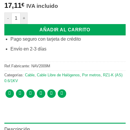
17,11
€
IVA incluido
MT CABLE RZ1-K (AS) CPR 0,6/1KV 1X70mm2 cantidad
AÑADIR AL CARRITO
Pago seguro con tarjeta de crédito
Envío en 2-3 días
Ref.Fabricante:
NAV2009M
Categorías:
Cable
,
Cable Libre de Halógenos
,
Por metros
,
RZ1-K (AS)
0.6/1KV
Descripción