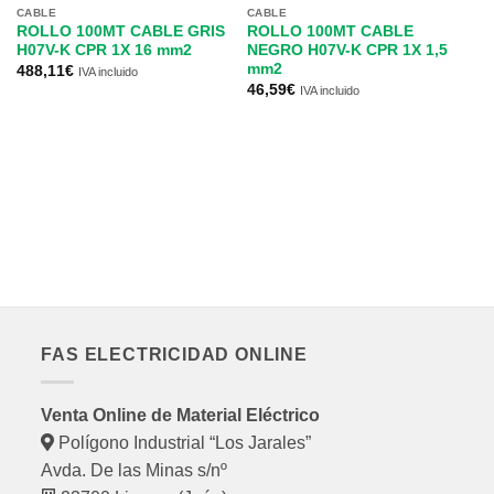
CABLE
CABLE
CA
ROLLO 100MT CABLE GRIS
ROLLO 100MT CABLE
R
H07V-K CPR 1X 16 mm2
NEGRO H07V-K CPR 1X 1,5
N
mm2
0
488,11
€
IVA incluido
46,59
€
28
IVA incluido
FAS ELECTRICIDAD ONLINE
Venta Online de Material Eléctrico
Polígono Industrial “Los Jarales”
Avda. De las Minas s/nº