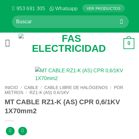
Saltar
953 691 305
Whatsapp
VER PRODUCTOS
al
Buscar
contenido
por:
0
INICIO
/
CABLE
/
CABLE LIBRE DE HALÓGENOS
/
POR
METROS
/
RZ1-K (AS) 0.6/1KV
MT CABLE RZ1-K (AS) CPR 0,6/1KV
1X70mm2