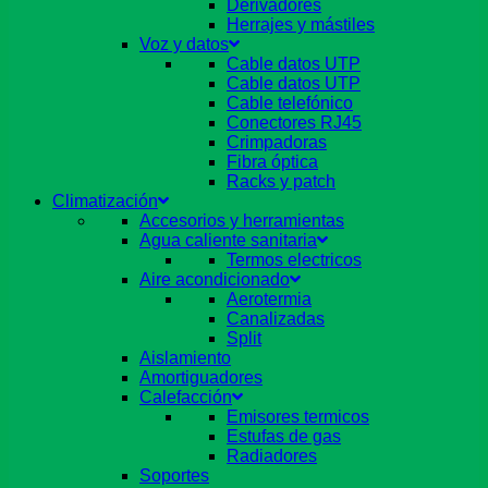
Derivadores
Herrajes y mástiles
Voz y datos
Cable datos UTP
Cable datos UTP
Cable telefónico
Conectores RJ45
Crimpadoras
Fibra óptica
Racks y patch
Climatización
Accesorios y herramientas
Agua caliente sanitaria
Termos electricos
Aire acondicionado
Aerotermia
Canalizadas
Split
Aislamiento
Amortiguadores
Calefacción
Emisores termicos
Estufas de gas
Radiadores
Soportes