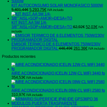
original
actual
era:
es:
KIT AUTOCONSUMO SOLAR MONOFASICO 5000W
El
El
597,74€.
359,37€.
5.401,44
€
5.293,75
€
IVA incluido
precio
precio
original
actual
era:
es:
KIT INST. AA 5M 1/4-
5.401,44€.
5.293,75€.
El
El
3/8""AISL+SOP+AMOR+DESA+TO
62,92
€
52,03
€
IVA
precio
preci
incluido
original
actua
era:
es:
62,92€.
52,03
EMISOR TERMICO DE 6 ELEMENTOS 750W/230V
El
El
PROGRAMADOR DIGITAL
446,49
€
261,36
€
IVA incluido
precio
precio
Productos recientes
original
actual
era:
es:
446,49€.
261,36€.
AIRE ACONDICIONADO ICELIN 12W-CL WIFI 3440 fg
354,53
€
IVA incluido
AIRE ACONDICIONADO ICELIN 09W-CL WIFI 2580 fg
310,97
€
IVA incluido