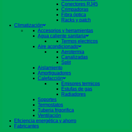
Conectores RJ45
Crimpadoras
Fibra óptica
Racks y patch
Climatización
Accesorios y herramientas
Agua caliente sanitaria
Termos electricos
Aire acondicionado
Aerotermia
Canalizadas
Split
Aislamiento
Amortiguadores
Calefacción
Emisores termicos
Estufas de gas
Radiadores
Soportes
Termostatos
Tuberia frigorifica
Ventilación
Eficiencia energética y ahorro
Fabricantes