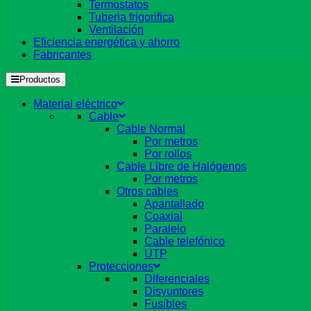
Termostatos
Tuberia frigorifica
Ventilación
Eficiencia energética y ahorro
Fabricantes
Productos
Material eléctrico
Cable
Cable Normal
Por metros
Por rollos
Cable Libre de Halógenos
Por metros
Otros cables
Apantallado
Coaxial
Paralelo
Cable telefónico
UTP
Protecciones
Diferenciales
Disyuntores
Fusibles