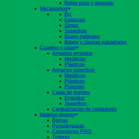
Reles pozo y deposito
Mecanismos
Bjc
Estancos
Simon
Superficie
Bases múltiples
Bases y clavijas industriales
Cuadros y cajas
Armarios empotrar
Metálicos
Plásticos
Armarios superficie
Metálicos
Plásticos
Poliester
Cajas de registro
Empotrar
Superficie
Centralizacion de contadores
Material diverso
Bornas
Portalámparas
Conexiones PIAS
Timbres