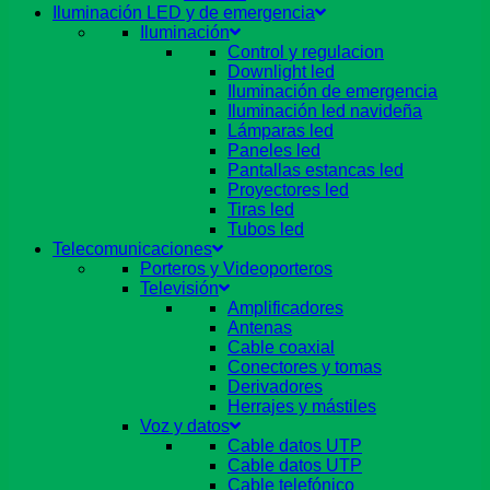
Iluminación LED y de emergencia
Iluminación
Control y regulacion
Downlight led
Iluminación de emergencia
Iluminación led navideña
Lámparas led
Paneles led
Pantallas estancas led
Proyectores led
Tiras led
Tubos led
Telecomunicaciones
Porteros y Videoporteros
Televisión
Amplificadores
Antenas
Cable coaxial
Conectores y tomas
Derivadores
Herrajes y mástiles
Voz y datos
Cable datos UTP
Cable datos UTP
Cable telefónico