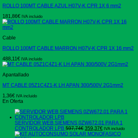
ROLLO 100MT CABLE AZUL H07V-K CPR 1X 6 mm2
181,86
€
IVA incluido
Cable
ROLLO 100MT CABLE MARRON H07V-K CPR 1X 16 mm2
488,11
€
IVA incluido
Apantallado
MT CABLE 05Z1C4Z1-K LH APAN 300/500V 2G1mm2
1,36
€
IVA incluido
En Oferta
SERVIDOR WEB SIEMENS 0ZW672.01 PARA 1
El
El
CONTROLADOR LPB
597,74
€
359,37
€
IVA incluido
precio
precio