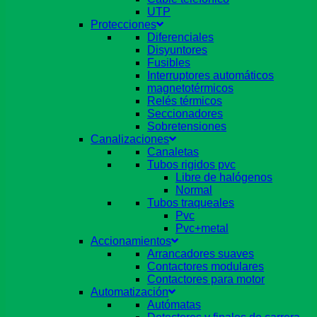
UTP
Protecciones
Diferenciales
Disyuntores
Fusibles
Interruptores automáticos
magnetotérmicos
Relés térmicos
Seccionadores
Sobretensiones
Canalizaciones
Canaletas
Tubos rigidos pvc
Libre de halógenos
Normal
Tubos traqueales
Pvc
Pvc+metal
Accionamientos
Arrancadores suaves
Contactores modulares
Contactores para motor
Automatización
Autómatas