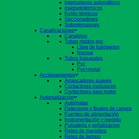
Interruptores automáticos
magnetotérmicos
Relés térmicos
Seccionadores
Sobretensiones
Canalizaciones
Canaletas
Tubos rigidos pvc
Libre de halógenos
Normal
Tubos traqueales
Pvc
Pvc+metal
Accionamientos
Arrancadores suaves
Contactores modulares
Contactores para motor
Automatización
Autómatas
Detectores y finales de carrera
Fuentes de alimentación
Instrumentación y medida
Pulsateria y señalizacion
Reles de maniobra
Reles de tiempo