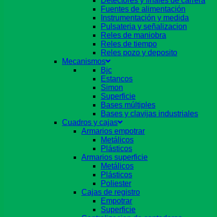
Detectores y finales de carrera
Fuentes de alimentación
Instrumentación y medida
Pulsateria y señalizacion
Reles de maniobra
Reles de tiempo
Reles pozo y deposito
Mecanismos
Bjc
Estancos
Simon
Superficie
Bases múltiples
Bases y clavijas industriales
Cuadros y cajas
Armarios empotrar
Metálicos
Plásticos
Armarios superficie
Metálicos
Plásticos
Poliester
Cajas de registro
Empotrar
Superficie