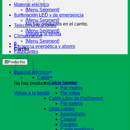
Material eléctrico
[Menu Segment]
Iluminación LED y de emergencia
[Menu Segment]
No hay productos en el carrito.
Telecomunicaciones
[Menu Segment]
Volver a la tienda
Climatización
[Menu Segment]
0
Eficiencia energética y ahorro
Carrito
Fabricantes
Productos
Material eléctrico
Cable
Cable Normal
No hay productos en el carrito.
Por metros
Volver a la tienda
Por rollos
Cable Libre de Halógenos
Por metros
Otros cables
Apantallado
Coaxial
Paralelo
Cable telefónico