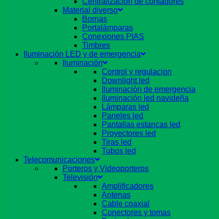
Centralizacion de contadores
Material diverso
Bornas
Portalámparas
Conexiones PIAS
Timbres
Iluminación LED y de emergencia
Iluminación
Control y regulacion
Downlight led
Iluminación de emergencia
Iluminación led navideña
Lámparas led
Paneles led
Pantallas estancas led
Proyectores led
Tiras led
Tubos led
Telecomunicaciones
Porteros y Videoporteros
Televisión
Amplificadores
Antenas
Cable coaxial
Conectores y tomas