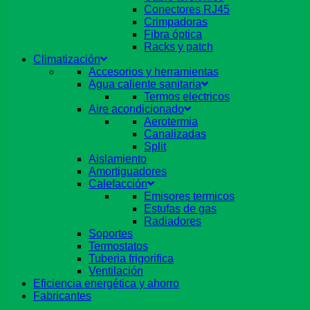
Conectores RJ45
Crimpadoras
Fibra óptica
Racks y patch
Climatización
Accesorios y herramientas
Agua caliente sanitaria
Termos electricos
Aire acondicionado
Aerotermia
Canalizadas
Split
Aislamiento
Amortiguadores
Calefacción
Emisores termicos
Estufas de gas
Radiadores
Soportes
Termostatos
Tuberia frigorifica
Ventilación
Eficiencia energética y ahorro
Fabricantes