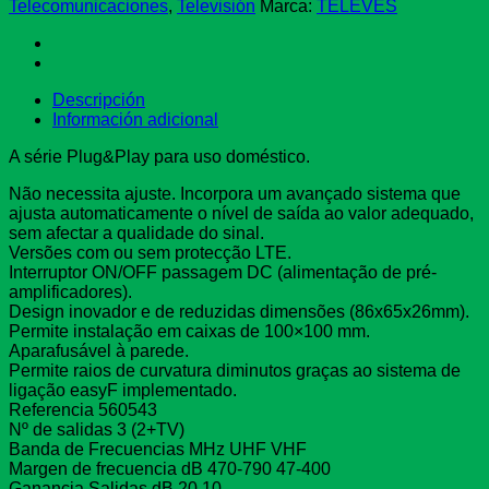
cantidad
Telecomunicaciones
,
Televisión
Marca:
TELEVES
Descripción
Información adicional
A série Plug&Play para uso doméstico.
Não necessita ajuste. Incorpora um avançado sistema que
ajusta automaticamente o nível de saída ao valor adequado,
sem afectar a qualidade do sinal.
Versões com ou sem protecção LTE.
Interruptor ON/OFF passagem DC (alimentação de pré-
amplificadores).
Design inovador e de reduzidas dimensões (86x65x26mm).
Permite instalação em caixas de 100×100 mm.
Aparafusável à parede.
Permite raios de curvatura diminutos graças ao sistema de
ligação easyF implementado.
Referencia 560543
Nº de salidas 3 (2+TV)
Banda de Frecuencias MHz UHF VHF
Margen de frecuencia dB 470-790 47-400
Ganancia Salidas dB 20 10