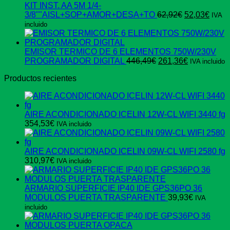
era:
es:
KIT INST. AA 5M 1/4-
5.401,44€.
5.293,75€.
El
El
3/8""AISL+SOP+AMOR+DESA+TO
62,92
€
52,03
€
IVA
precio
preci
incluido
original
actua
era:
es:
62,92€.
52,03
EMISOR TERMICO DE 6 ELEMENTOS 750W/230V
El
El
PROGRAMADOR DIGITAL
446,49
€
261,36
€
IVA incluido
precio
precio
Productos recientes
original
actual
era:
es:
446,49€.
261,36€.
AIRE ACONDICIONADO ICELIN 12W-CL WIFI 3440 fg
354,53
€
IVA incluido
AIRE ACONDICIONADO ICELIN 09W-CL WIFI 2580 fg
310,97
€
IVA incluido
ARMARIO SUPERFICIE IP40 IDE GPS36PO 36
MODULOS PUERTA TRASPARENTE
39,93
€
IVA
incluido