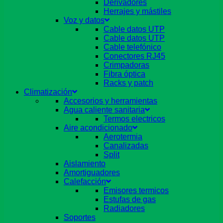
Derivadores
Herrajes y mástiles
Voz y datos
Cable datos UTP
Cable datos UTP
Cable telefónico
Conectores RJ45
Crimpadoras
Fibra óptica
Racks y patch
Climatización
Accesorios y herramientas
Agua caliente sanitaria
Termos electricos
Aire acondicionado
Aerotermia
Canalizadas
Split
Aislamiento
Amortiguadores
Calefacción
Emisores termicos
Estufas de gas
Radiadores
Soportes