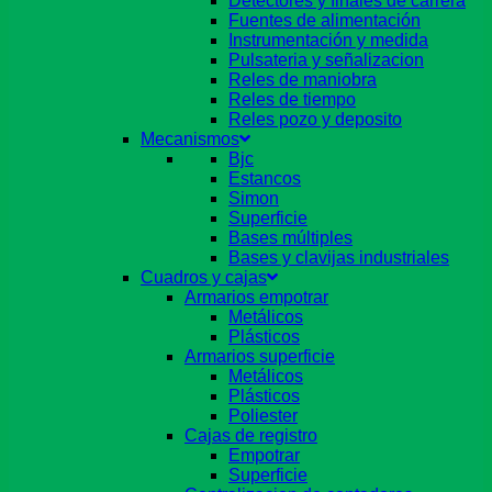
Detectores y finales de carrera
Fuentes de alimentación
Instrumentación y medida
Pulsateria y señalizacion
Reles de maniobra
Reles de tiempo
Reles pozo y deposito
Mecanismos
Bjc
Estancos
Simon
Superficie
Bases múltiples
Bases y clavijas industriales
Cuadros y cajas
Armarios empotrar
Metálicos
Plásticos
Armarios superficie
Metálicos
Plásticos
Poliester
Cajas de registro
Empotrar
Superficie