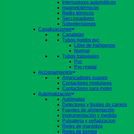
Interruptores automáticos
magnetotérmicos
Relés térmicos
Seccionadores
Sobretensiones
Canalizaciones
Canaletas
Tubos rigidos pvc
Libre de halógenos
Normal
Tubos traqueales
Pvc
Pvc+metal
Accionamientos
Arrancadores suaves
Contactores modulares
Contactores para motor
Automatización
Autómatas
Detectores y finales de carrera
Fuentes de alimentación
Instrumentación y medida
Pulsateria y señalizacion
Reles de maniobra
Reles de tiempo