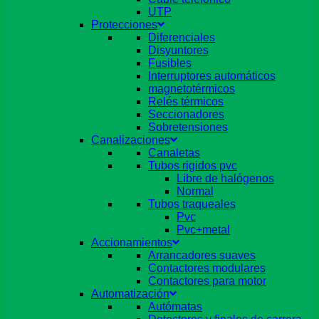
UTP
Protecciones
Diferenciales
Disyuntores
Fusibles
Interruptores automáticos
magnetotérmicos
Relés térmicos
Seccionadores
Sobretensiones
Canalizaciones
Canaletas
Tubos rigidos pvc
Libre de halógenos
Normal
Tubos traqueales
Pvc
Pvc+metal
Accionamientos
Arrancadores suaves
Contactores modulares
Contactores para motor
Automatización
Autómatas