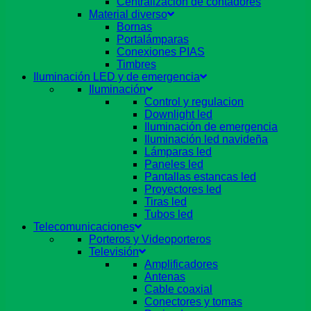
Centralizacion de contadores
Material diverso
Bornas
Portalámparas
Conexiones PIAS
Timbres
Iluminación LED y de emergencia
Iluminación
Control y regulacion
Downlight led
Iluminación de emergencia
Iluminación led navideña
Lámparas led
Paneles led
Pantallas estancas led
Proyectores led
Tiras led
Tubos led
Telecomunicaciones
Porteros y Videoporteros
Televisión
Amplificadores
Antenas
Cable coaxial
Conectores y tomas