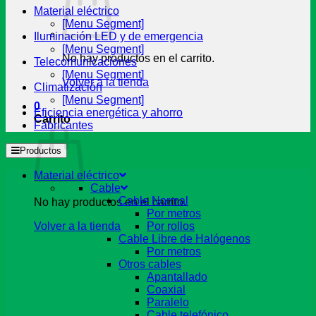
Material eléctrico
[Menu Segment]
Iluminación LED y de emergencia
[Menu Segment]
No hay productos en el carrito.
Telecomunicaciones
[Menu Segment]
Volver a la tienda
Climatización
[Menu Segment]
0
Eficiencia energética y ahorro
Carrito
Fabricantes
Productos
Material eléctrico
Cable
Cable Normal
No hay productos en el carrito.
Por metros
Volver a la tienda
Por rollos
Cable Libre de Halógenos
Por metros
Otros cables
Apantallado
Coaxial
Paralelo
Cable telefónico