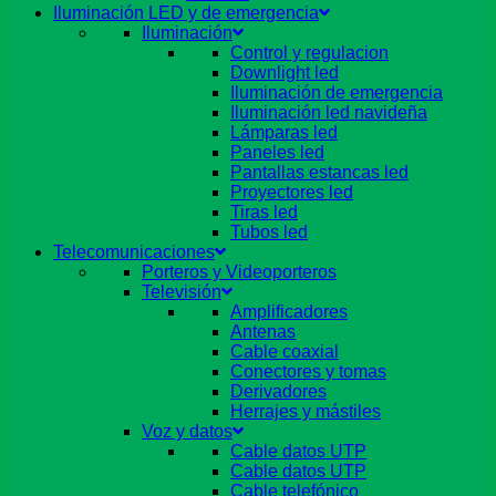
Iluminación LED y de emergencia
Iluminación
Control y regulacion
Downlight led
Iluminación de emergencia
Iluminación led navideña
Lámparas led
Paneles led
Pantallas estancas led
Proyectores led
Tiras led
Tubos led
Telecomunicaciones
Porteros y Videoporteros
Televisión
Amplificadores
Antenas
Cable coaxial
Conectores y tomas
Derivadores
Herrajes y mástiles
Voz y datos
Cable datos UTP
Cable datos UTP
Cable telefónico