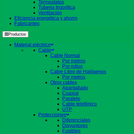
Termostatos
Tuberia frigorifica
Ventilación
Eficiencia energética y ahorro
Fabricantes
Productos
Material eléctrico
Cable
Cable Normal
Por metros
Por rollos
Cable Libre de Halógenos
Por metros
Otros cables
Apantallado
Coaxial
Paralelo
Cable telefónico
UTP
Protecciones
Diferenciales
Disyuntores
Fusibles