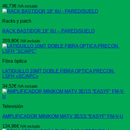
46,73
€
IVA incluido
Racks y patch
RACK BASTIDOR 19″ 6U – PARED/SUELO
209,80
€
IVA incluido
Fibra óptica
LATIGUILLO 10MT DOBLE FIBRA OPTICA PRECON.
LSFH «SC/APC»
34,52
€
IVA incluido
Televisión
AMPLIFICADOR MINIKOM MATV 3E/1S “EASYF” FM-V-U
134,96
€
IVA incluido