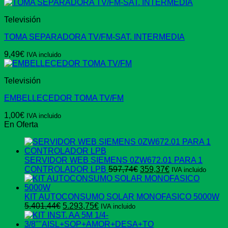
Televisión
TOMA SEPARADORA TV/FM-SAT. INTERMEDIA
9,49
€
IVA incluido
Televisión
EMBELLECEDOR TOMA TV/FM
1,00
€
IVA incluido
En Oferta
SERVIDOR WEB SIEMENS 0ZW672.01 PARA 1
El
El
CONTROLADOR LPB
597,74
€
359,37
€
IVA incluido
precio
precio
original
actual
era:
es:
KIT AUTOCONSUMO SOLAR MONOFASICO 5000W
El
El
597,74€.
359,37€.
5.401,44
€
5.293,75
€
IVA incluido
precio
precio
original
actual