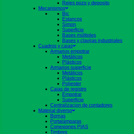
Reles pozo y deposito
Mecanismos
Bjc
Estancos
Simon
Superficie
Bases múltiples
Bases y clavijas industriales
Cuadros y cajas
Armarios empotrar
Metálicos
Plásticos
Armarios superficie
Metálicos
Plásticos
Poliester
Cajas de registro
Empotrar
Superficie
Centralizacion de contadores
Material diverso
Bornas
Portalámparas
Conexiones PIAS
Timbres