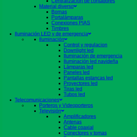
Centralizacion de contadores
Material diverso
Bornas
Portalámparas
Conexiones PIAS
Timbres
Iluminación LED y de emergencia
Iluminación
Control y regulacion
Downlight led
Iluminación de emergencia
Iluminación led navideña
Lámparas led
Paneles led
Pantallas estancas led
Proyectores led
Tiras led
Tubos led
Telecomunicaciones
Porteros y Videoporteros
Televisión
Amplificadores
Antenas
Cable coaxial
Conectores y tomas