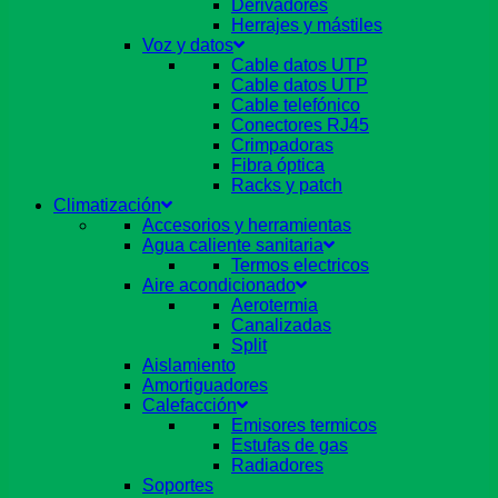
Derivadores
Herrajes y mástiles
Voz y datos
Cable datos UTP
Cable datos UTP
Cable telefónico
Conectores RJ45
Crimpadoras
Fibra óptica
Racks y patch
Climatización
Accesorios y herramientas
Agua caliente sanitaria
Termos electricos
Aire acondicionado
Aerotermia
Canalizadas
Split
Aislamiento
Amortiguadores
Calefacción
Emisores termicos
Estufas de gas
Radiadores
Soportes