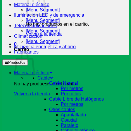
Material eléctrico
[Menu Segment]
Iluminación LED y de emergencia
[Menu Segment]
No hay productos en el carrito.
Telecomunicaciones
[Menu Segment]
Volver a la tienda
Climatización
[Menu Segment]
0
Eficiencia energética y ahorro
Carrito
Fabricantes
Productos
Material eléctrico
Cable
Cable Normal
No hay productos en el carrito.
Por metros
Volver a la tienda
Por rollos
Cable Libre de Halógenos
Por metros
Otros cables
Apantallado
Coaxial
Paralelo
Cable telefónico