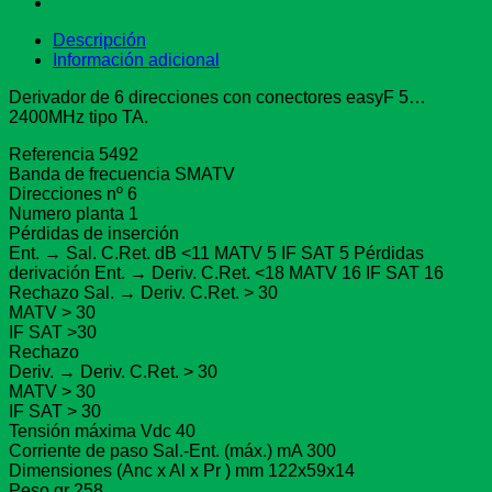
Descripción
Información adicional
Derivador de 6 direcciones con conectores easyF 5…
2400MHz tipo TA.
Referencia 5492
Banda de frecuencia SMATV
Direcciones nº 6
Numero planta 1
Pérdidas de inserción
Ent. → Sal. C.Ret. dB <11 MATV 5 IF SAT 5 Pérdidas
derivación Ent. → Deriv. C.Ret. <18 MATV 16 IF SAT 16
Rechazo Sal. → Deriv. C.Ret. > 30
MATV > 30
IF SAT >30
Rechazo
Deriv. → Deriv. C.Ret. > 30
MATV > 30
IF SAT > 30
Tensión máxima Vdc 40
Corriente de paso Sal.-Ent. (máx.) mA 300
Dimensiones (Anc x Al x Pr ) mm 122x59x14
Peso gr 258