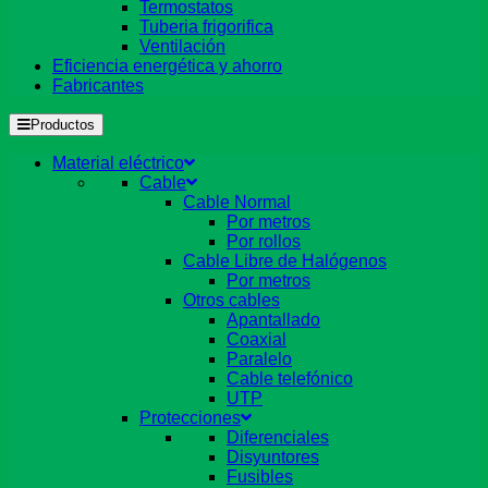
Termostatos
Tuberia frigorifica
Ventilación
Eficiencia energética y ahorro
Fabricantes
Productos
Material eléctrico
Cable
Cable Normal
Por metros
Por rollos
Cable Libre de Halógenos
Por metros
Otros cables
Apantallado
Coaxial
Paralelo
Cable telefónico
UTP
Protecciones
Diferenciales
Disyuntores
Fusibles