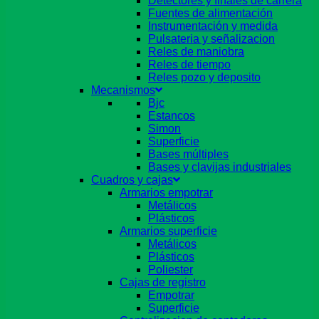
Detectores y finales de carrera
Fuentes de alimentación
Instrumentación y medida
Pulsateria y señalizacion
Reles de maniobra
Reles de tiempo
Reles pozo y deposito
Mecanismos
Bjc
Estancos
Simon
Superficie
Bases múltiples
Bases y clavijas industriales
Cuadros y cajas
Armarios empotrar
Metálicos
Plásticos
Armarios superficie
Metálicos
Plásticos
Poliester
Cajas de registro
Empotrar
Superficie