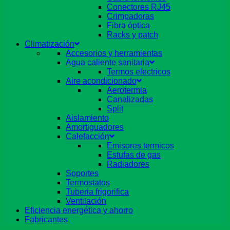
Conectores RJ45
Crimpadoras
Fibra óptica
Racks y patch
Climatización
Accesorios y herramientas
Agua caliente sanitaria
Termos electricos
Aire acondicionado
Aerotermia
Canalizadas
Split
Aislamiento
Amortiguadores
Calefacción
Emisores termicos
Estufas de gas
Radiadores
Soportes
Termostatos
Tuberia frigorifica
Ventilación
Eficiencia energética y ahorro
Fabricantes