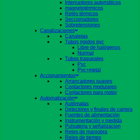
Interruptores automáticos
magnetotérmicos
Relés térmicos
Seccionadores
Sobretensiones
Canalizaciones
Canaletas
Tubos rigidos pvc
Libre de halógenos
Normal
Tubos traqueales
Pvc
Pvc+metal
Accionamientos
Arrancadores suaves
Contactores modulares
Contactores para motor
Automatización
Autómatas
Detectores y finales de carrera
Fuentes de alimentación
Instrumentación y medida
Pulsateria y señalizacion
Reles de maniobra
Reles de tiempo