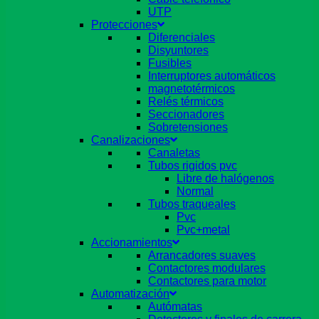
UTP
Protecciones
Diferenciales
Disyuntores
Fusibles
Interruptores automáticos
magnetotérmicos
Relés térmicos
Seccionadores
Sobretensiones
Canalizaciones
Canaletas
Tubos rigidos pvc
Libre de halógenos
Normal
Tubos traqueales
Pvc
Pvc+metal
Accionamientos
Arrancadores suaves
Contactores modulares
Contactores para motor
Automatización
Autómatas