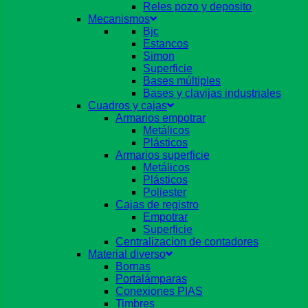
Reles pozo y deposito
Mecanismos
Bjc
Estancos
Simon
Superficie
Bases múltiples
Bases y clavijas industriales
Cuadros y cajas
Armarios empotrar
Metálicos
Plásticos
Armarios superficie
Metálicos
Plásticos
Poliester
Cajas de registro
Empotrar
Superficie
Centralizacion de contadores
Material diverso
Bornas
Portalámparas
Conexiones PIAS
Timbres