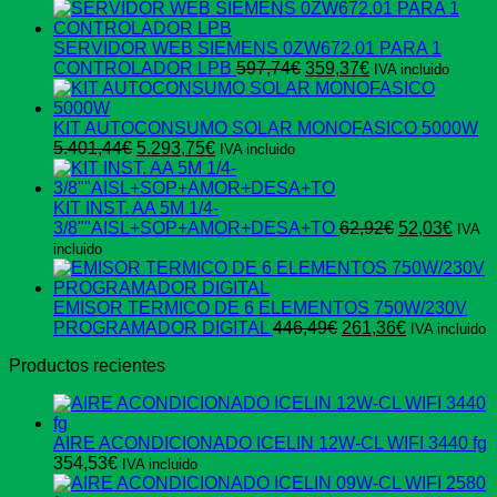
SERVIDOR WEB SIEMENS 0ZW672.01 PARA 1
El
El
CONTROLADOR LPB
597,74
€
359,37
€
IVA incluido
precio
precio
original
actual
era:
es:
KIT AUTOCONSUMO SOLAR MONOFASICO 5000W
El
El
597,74€.
359,37€.
5.401,44
€
5.293,75
€
IVA incluido
precio
precio
original
actual
era:
es:
KIT INST. AA 5M 1/4-
5.401,44€.
5.293,75€.
El
El
3/8""AISL+SOP+AMOR+DESA+TO
62,92
€
52,03
€
IVA
precio
preci
incluido
original
actua
era:
es:
62,92€.
52,03
EMISOR TERMICO DE 6 ELEMENTOS 750W/230V
El
El
PROGRAMADOR DIGITAL
446,49
€
261,36
€
IVA incluido
precio
precio
Productos recientes
original
actual
era:
es:
446,49€.
261,36€.
AIRE ACONDICIONADO ICELIN 12W-CL WIFI 3440 fg
354,53
€
IVA incluido