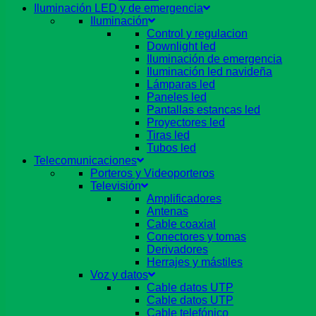
Iluminación LED y de emergencia
Iluminación
Control y regulacion
Downlight led
Iluminación de emergencia
Iluminación led navideña
Lámparas led
Paneles led
Pantallas estancas led
Proyectores led
Tiras led
Tubos led
Telecomunicaciones
Porteros y Videoporteros
Televisión
Amplificadores
Antenas
Cable coaxial
Conectores y tomas
Derivadores
Herrajes y mástiles
Voz y datos
Cable datos UTP
Cable datos UTP
Cable telefónico