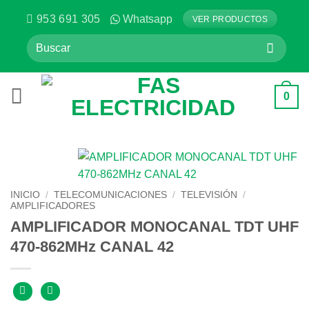
Saltar
953 691 305
Whatsapp
VER PRODUCTOS
al
Buscar
contenido
por:
0
INICIO
/
TELECOMUNICACIONES
/
TELEVISIÓN
/
AMPLIFICADORES
AMPLIFICADOR MONOCANAL TDT UHF
470-862MHz CANAL 42