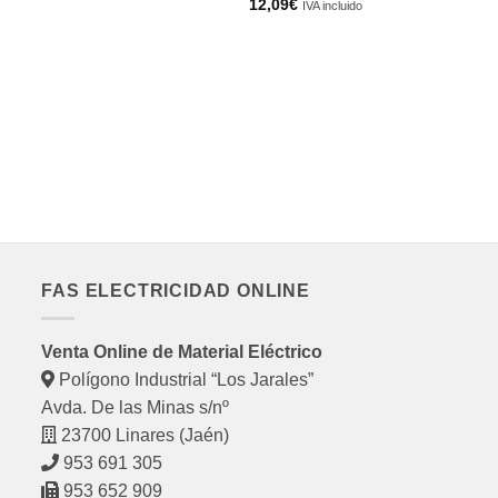
12,09
€
IVA incluido
PO
C
9
26
FAS ELECTRICIDAD ONLINE
Venta Online de Material Eléctrico
Polígono Industrial “Los Jarales”
Avda. De las Minas s/nº
23700 Linares (Jaén)
953 691 305
953 652 909