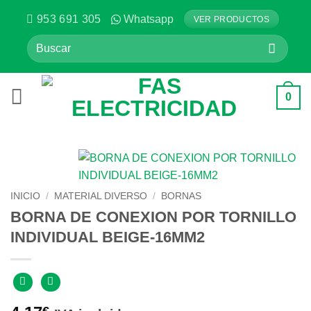
Saltar
953 691 305
Whatsapp
VER PRODUCTOS
al
Buscar
contenido
por:
0
INICIO
/
MATERIAL DIVERSO
/
BORNAS
BORNA DE CONEXION POR TORNILLO
INDIVIDUAL BEIGE-16MM2
€