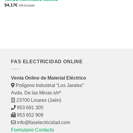
54,17
€
IVA incluido
MA
B
T
B
8,
FAS ELECTRICIDAD ONLINE
Venta Online de Material Eléctrico
Polígono Industrial “Los Jarales”
Avda. De las Minas s/nº
23700 Linares (Jaén)
953 691 305
953 652 909
info@faselectricidad.com
Formulario Contacto