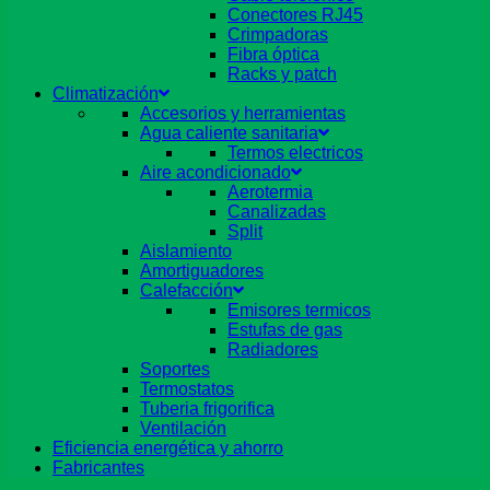
Conectores RJ45
Crimpadoras
Fibra óptica
Racks y patch
Climatización
Accesorios y herramientas
Agua caliente sanitaria
Termos electricos
Aire acondicionado
Aerotermia
Canalizadas
Split
Aislamiento
Amortiguadores
Calefacción
Emisores termicos
Estufas de gas
Radiadores
Soportes
Termostatos
Tuberia frigorifica
Ventilación
Eficiencia energética y ahorro
Fabricantes