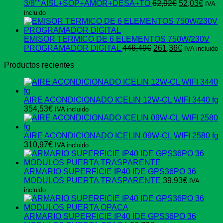
5.401,44€.
5.293,75€.
El
El
3/8""AISL+SOP+AMOR+DESA+TO
62,92
€
52,03
€
IVA
precio
preci
incluido
original
actua
era:
es:
62,92€.
52,03
EMISOR TERMICO DE 6 ELEMENTOS 750W/230V
El
El
PROGRAMADOR DIGITAL
446,49
€
261,36
€
IVA incluido
precio
precio
Productos recientes
original
actual
era:
es:
446,49€.
261,36€.
AIRE ACONDICIONADO ICELIN 12W-CL WIFI 3440 fg
354,53
€
IVA incluido
AIRE ACONDICIONADO ICELIN 09W-CL WIFI 2580 fg
310,97
€
IVA incluido
ARMARIO SUPERFICIE IP40 IDE GPS36PO 36
MODULOS PUERTA TRASPARENTE
39,93
€
IVA
incluido
ARMARIO SUPERFICIE IP40 IDE GPS36PO 36