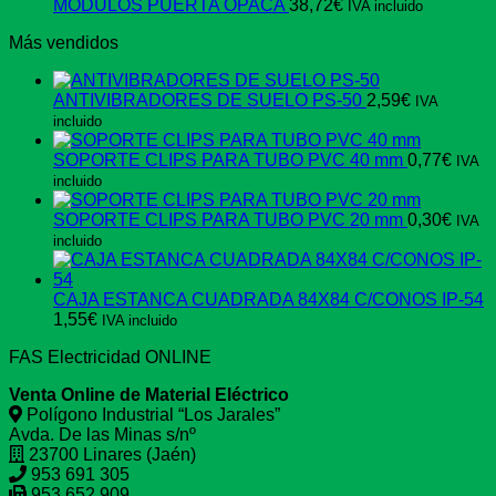
MODULOS PUERTA OPACA
38,72
€
IVA incluido
Más vendidos
ANTIVIBRADORES DE SUELO PS-50
2,59
€
IVA
incluido
SOPORTE CLIPS PARA TUBO PVC 40 mm
0,77
€
IVA
incluido
SOPORTE CLIPS PARA TUBO PVC 20 mm
0,30
€
IVA
incluido
CAJA ESTANCA CUADRADA 84X84 C/CONOS IP-54
1,55
€
IVA incluido
FAS Electricidad ONLINE
Venta Online de Material Eléctrico
Polígono Industrial “Los Jarales”
Avda. De las Minas s/nº
23700 Linares (Jaén)
953 691 305
953 652 909