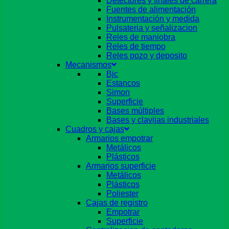
Detectores y finales de carrera
Fuentes de alimentación
Instrumentación y medida
Pulsateria y señalizacion
Reles de maniobra
Reles de tiempo
Reles pozo y deposito
Mecanismos
Bjc
Estancos
Simon
Superficie
Bases múltiples
Bases y clavijas industriales
Cuadros y cajas
Armarios empotrar
Metálicos
Plásticos
Armarios superficie
Metálicos
Plásticos
Poliester
Cajas de registro
Empotrar
Superficie