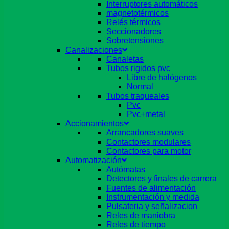
Interruptores automáticos
magnetotérmicos
Relés térmicos
Seccionadores
Sobretensiones
Canalizaciones
Canaletas
Tubos rigidos pvc
Libre de halógenos
Normal
Tubos traqueales
Pvc
Pvc+metal
Accionamientos
Arrancadores suaves
Contactores modulares
Contactores para motor
Automatización
Autómatas
Detectores y finales de carrera
Fuentes de alimentación
Instrumentación y medida
Pulsateria y señalizacion
Reles de maniobra
Reles de tiempo