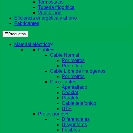
Termostatos
Tuberia frigorifica
Ventilación
Eficiencia energética y ahorro
Fabricantes
Productos
Material eléctrico
Cable
Cable Normal
Por metros
Por rollos
Cable Libre de Halógenos
Por metros
Otros cables
Apantallado
Coaxial
Paralelo
Cable telefónico
UTP
Protecciones
Diferenciales
Disyuntores
Fusibles