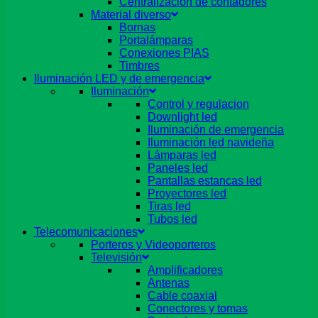
Centralizacion de contadores
Material diverso
Bornas
Portalámparas
Conexiones PIAS
Timbres
Iluminación LED y de emergencia
Iluminación
Control y regulacion
Downlight led
Iluminación de emergencia
Iluminación led navideña
Lámparas led
Paneles led
Pantallas estancas led
Proyectores led
Tiras led
Tubos led
Telecomunicaciones
Porteros y Videoporteros
Televisión
Amplificadores
Antenas
Cable coaxial
Conectores y tomas