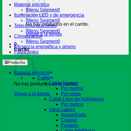
Material eléctrico
[Menu Segment]
Iluminación LED y de emergencia
[Menu Segment]
No hay productos en el carrito.
Telecomunicaciones
[Menu Segment]
Volver a la tienda
Climatización
[Menu Segment]
0
Eficiencia energética y ahorro
Carrito
Fabricantes
Productos
Material eléctrico
Cable
Cable Normal
No hay productos en el carrito.
Por metros
Volver a la tienda
Por rollos
Cable Libre de Halógenos
Por metros
Otros cables
Apantallado
Coaxial
Paralelo
Cable telefónico