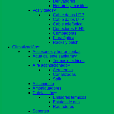
Derivadores
Herrajes y mástiles
Voz y datos
Cable datos UTP
Cable datos UTP
Cable telefónico
Conectores RJ45
Crimpadoras
Fibra óptica
Racks y patch
Climatización
Accesorios y herramientas
Agua caliente sanitaria
Termos electricos
Aire acondicionado
Aerotermia
Canalizadas
Split
Aislamiento
Amortiguadores
Calefacción
Emisores termicos
Estufas de gas
Radiadores
Soportes