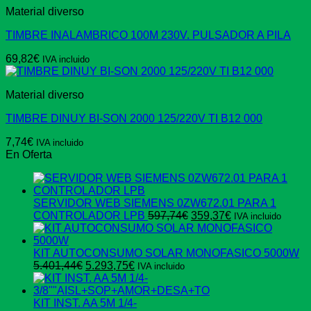
Material diverso
TIMBRE INALAMBRICO 100M 230V. PULSADOR A PILA
69,82
€
IVA incluido
Material diverso
TIMBRE DINUY BI-SON 2000 125/220V TI B12 000
7,74
€
IVA incluido
En Oferta
SERVIDOR WEB SIEMENS 0ZW672.01 PARA 1
El
El
CONTROLADOR LPB
597,74
€
359,37
€
IVA incluido
precio
precio
original
actual
era:
es:
KIT AUTOCONSUMO SOLAR MONOFASICO 5000W
El
El
597,74€.
359,37€.
5.401,44
€
5.293,75
€
IVA incluido
precio
precio
original
actual
era:
es:
KIT INST. AA 5M 1/4-