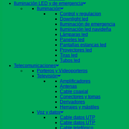
Iluminación LED y de emergencia
Iluminación
Control y regulacion
Downlight led
Iluminación de emergencia
Iluminación led navideña
Lámparas led
Paneles led
Pantallas estancas led
Proyectores led
Tiras led
Tubos led
Telecomunicaciones
Porteros y Videoporteros
Televisión
Amplificadores
Antenas
Cable coaxial
Conectores y tomas
Derivadores
Herrajes y mástiles
Voz y datos
Cable datos UTP
Cable datos UTP
Cable telefónico