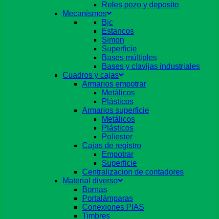
Reles pozo y deposito
Mecanismos
Bjc
Estancos
Simon
Superficie
Bases múltiples
Bases y clavijas industriales
Cuadros y cajas
Armarios empotrar
Metálicos
Plásticos
Armarios superficie
Metálicos
Plásticos
Poliester
Cajas de registro
Empotrar
Superficie
Centralizacion de contadores
Material diverso
Bornas
Portalámparas
Conexiones PIAS
Timbres