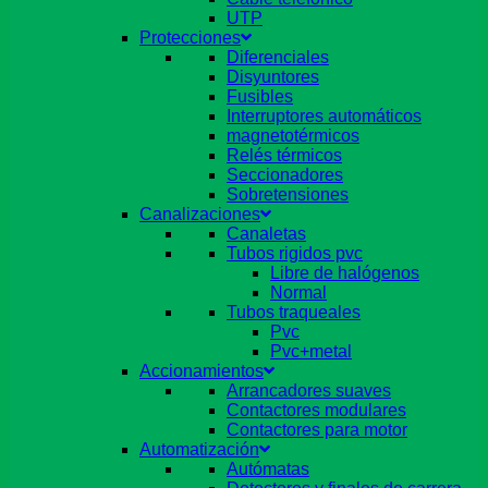
UTP
Protecciones
Diferenciales
Disyuntores
Fusibles
Interruptores automáticos
magnetotérmicos
Relés térmicos
Seccionadores
Sobretensiones
Canalizaciones
Canaletas
Tubos rigidos pvc
Libre de halógenos
Normal
Tubos traqueales
Pvc
Pvc+metal
Accionamientos
Arrancadores suaves
Contactores modulares
Contactores para motor
Automatización
Autómatas