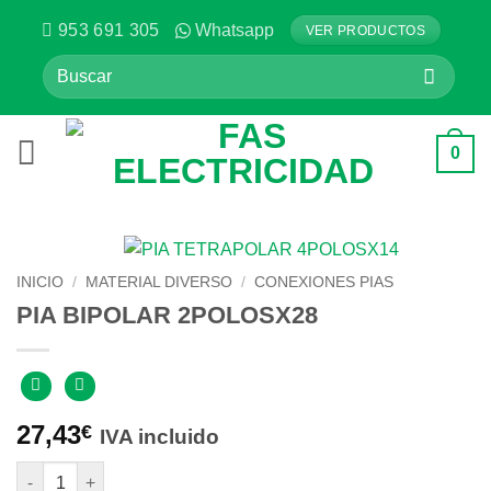
Saltar
953 691 305
Whatsapp
VER PRODUCTOS
al
Buscar
contenido
por:
0
INICIO
/
MATERIAL DIVERSO
/
CONEXIONES PIAS
PIA BIPOLAR 2POLOSX28
27,43
€
IVA incluido
PIA BIPOLAR 2POLOSX28 cantidad