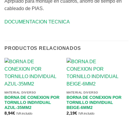
Aprpiado para montaje en cuadros, ahorro de tiempo en
cableado de PIAS.
DOCUMENTACION TECNICA
PRODUCTOS RELACIONADOS
MATERIAL DIVERSO
MATERIAL DIVERSO
BORNA DE CONEXION POR
BORNA DE CONEXION POR
TORNILLO INDIVIDUAL
TORNILLO INDIVIDUAL
AZUL-35MM2
BEIGE-6MM2
8,94
€
2,19
€
IVA incluido
IVA incluido
MA