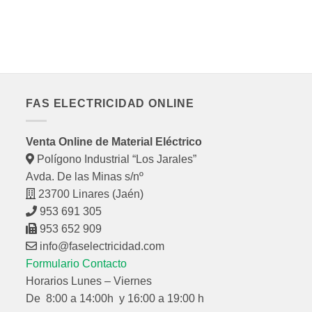
P
P
B
0,
FAS ELECTRICIDAD ONLINE
Venta Online de Material Eléctrico
Polígono Industrial “Los Jarales”
Avda. De las Minas s/nº
23700 Linares (Jaén)
953 691 305
953 652 909
info@faselectricidad.com
Formulario Contacto
Horarios Lunes – Viernes
De 8:00 a 14:00h y 16:00 a 19:00 h