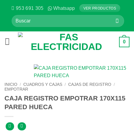
Saltar
953 691 305
Whatsapp
VER PRODUCTOS
al
Buscar
contenido
por:
0
INICIO
/
CUADROS Y CAJAS
/
CAJAS DE REGISTRO
/
EMPOTRAR
CAJA REGISTRO EMPOTRAR 170X115
PARED HUECA