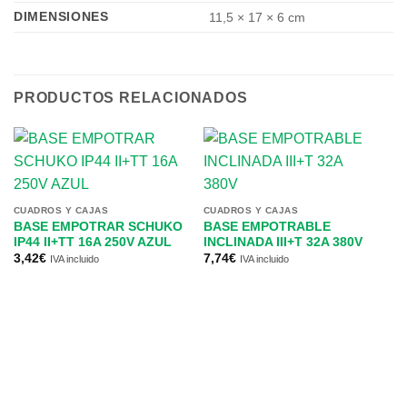
DIMENSIONES
11,5 × 17 × 6 cm
PRODUCTOS RELACIONADOS
CUADROS Y CAJAS
CUADROS Y CAJAS
BASE EMPOTRAR SCHUKO
BASE EMPOTRABLE
IP44 II+TT 16A 250V AZUL
INCLINADA III+T 32A 380V
3,42
€
7,74
€
IVA incluido
IVA incluido
CU
B
3
11