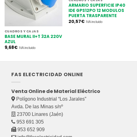
CUADROS Y CAJAS
ARMARIO SUPERFICIE IP40
IDE GPS12PO 12 MODULOS
PUERTA TRASPARENTE
20,57
€
IVA incluido
CUADROS Y CAJAS
BASE MURAL II+T 32A 220V
AZUL
9,68
€
IVA incluido
FAS ELECTRICIDAD ONLINE
Venta Online de Material Eléctrico
Polígono Industrial “Los Jarales”
Avda. De las Minas s/nº
23700 Linares (Jaén)
953 691 305
953 652 909