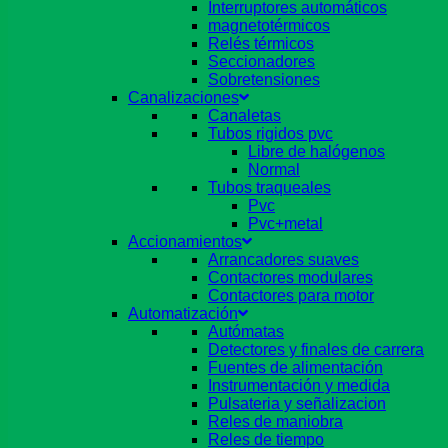
Interruptores automáticos
magnetotérmicos
Relés térmicos
Seccionadores
Sobretensiones
Canalizaciones
Canaletas
Tubos rigidos pvc
Libre de halógenos
Normal
Tubos traqueales
Pvc
Pvc+metal
Accionamientos
Arrancadores suaves
Contactores modulares
Contactores para motor
Automatización
Autómatas
Detectores y finales de carrera
Fuentes de alimentación
Instrumentación y medida
Pulsateria y señalizacion
Reles de maniobra
Reles de tiempo