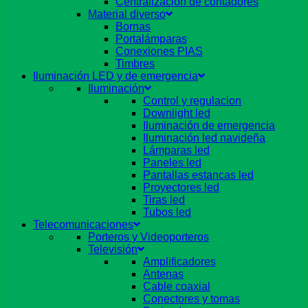
Centralizacion de contadores
Material diverso
Bornas
Portalámparas
Conexiones PIAS
Timbres
Iluminación LED y de emergencia
Iluminación
Control y regulacion
Downlight led
Iluminación de emergencia
Iluminación led navideña
Lámparas led
Paneles led
Pantallas estancas led
Proyectores led
Tiras led
Tubos led
Telecomunicaciones
Porteros y Videoporteros
Televisión
Amplificadores
Antenas
Cable coaxial
Conectores y tomas