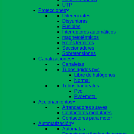
UTP
Protecciones
Diferenciales
Disyuntores
Fusibles
Interruptores automáticos
magnetotérmicos
Relés térmicos
Seccionadores
Sobretensiones
Canalizaciones
Canaletas
Tubos rigidos pvc
Libre de halógenos
Normal
Tubos traqueales
Pvc
Pvc+metal
Accionamientos
Arrancadores suaves
Contactores modulares
Contactores para motor
Automatización
Autómatas