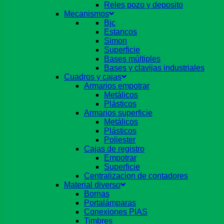
Reles pozo y deposito
Mecanismos
Bjc
Estancos
Simon
Superficie
Bases múltiples
Bases y clavijas industriales
Cuadros y cajas
Armarios empotrar
Metálicos
Plásticos
Armarios superficie
Metálicos
Plásticos
Poliester
Cajas de registro
Empotrar
Superficie
Centralizacion de contadores
Material diverso
Bornas
Portalámparas
Conexiones PIAS
Timbres