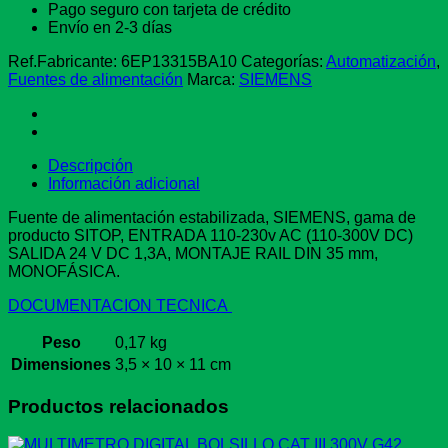
SITOP
Pago seguro con tarjeta de crédito
PSU100C
Envío en 2-3 días
110-
220
Ref.Fabricante:
6EP13315BA10
Categorías:
Automatización
,
V
Fuentes de alimentación
Marca:
SIEMENS
AC
SALIDA
24V
CC
Descripción
/
Información adicional
1,3A
SIEMENS
Fuente de alimentación estabilizada, SIEMENS, gama de
6EP13315BA10
producto SITOP, ENTRADA 110-230v AC (110-300V DC)
cantidad
SALIDA 24 V DC 1,3A, MONTAJE RAIL DIN 35 mm,
MONOFÁSICA.
DOCUMENTACION TECNICA
Peso
0,17 kg
Dimensiones
3,5 × 10 × 11 cm
Productos relacionados