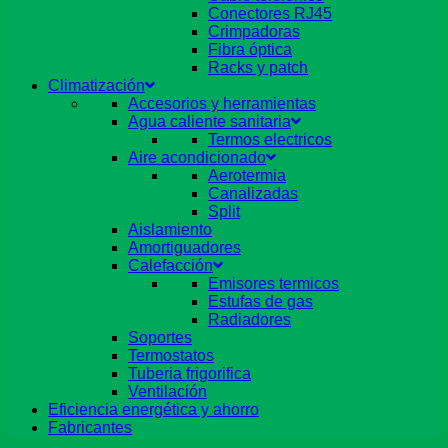
Conectores RJ45
Crimpadoras
Fibra óptica
Racks y patch
Climatización
Accesorios y herramientas
Agua caliente sanitaria
Termos electricos
Aire acondicionado
Aerotermia
Canalizadas
Split
Aislamiento
Amortiguadores
Calefacción
Emisores termicos
Estufas de gas
Radiadores
Soportes
Termostatos
Tuberia frigorifica
Ventilación
Eficiencia energética y ahorro
Fabricantes