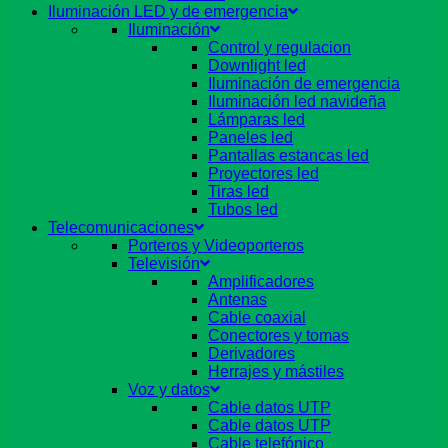
Iluminación LED y de emergencia
Iluminación
Control y regulacion
Downlight led
Iluminación de emergencia
Iluminación led navideña
Lámparas led
Paneles led
Pantallas estancas led
Proyectores led
Tiras led
Tubos led
Telecomunicaciones
Porteros y Videoporteros
Televisión
Amplificadores
Antenas
Cable coaxial
Conectores y tomas
Derivadores
Herrajes y mástiles
Voz y datos
Cable datos UTP
Cable datos UTP
Cable telefónico