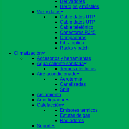
Derivadores
Herrajes y mástiles
Voz y datos
Cable datos UTP
Cable datos UTP
Cable telefónico
Conectores RJ45
Crimpadoras
Fibra óptica
Racks y patch
Climatización
Accesorios y herramientas
Agua caliente sanitaria
Termos electricos
Aire acondicionado
Aerotermia
Canalizadas
Split
Aislamiento
Amortiguadores
Calefacción
Emisores termicos
Estufas de gas
Radiadores
Soportes