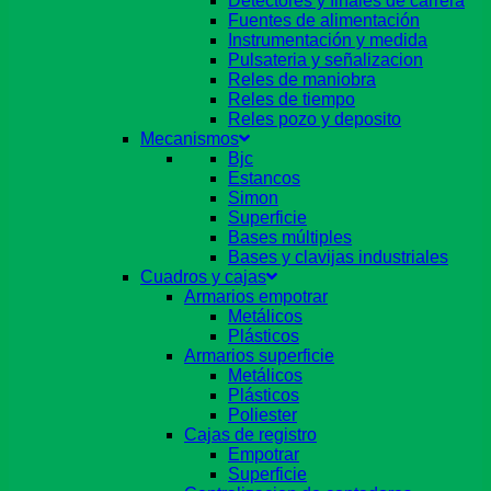
Detectores y finales de carrera
Fuentes de alimentación
Instrumentación y medida
Pulsateria y señalizacion
Reles de maniobra
Reles de tiempo
Reles pozo y deposito
Mecanismos
Bjc
Estancos
Simon
Superficie
Bases múltiples
Bases y clavijas industriales
Cuadros y cajas
Armarios empotrar
Metálicos
Plásticos
Armarios superficie
Metálicos
Plásticos
Poliester
Cajas de registro
Empotrar
Superficie