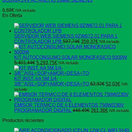
BOBINA 24V AC ANCHO 28MM SIEMENS
6,68
€
IVA incluido
En Oferta
SERVIDOR WEB SIEMENS 0ZW672.01 PARA 1
El
El
CONTROLADOR LPB
597,74
€
359,37
€
IVA incluido
precio
precio
original
actual
era:
es:
KIT AUTOCONSUMO SOLAR MONOFASICO 5000W
El
El
597,74€.
359,37€.
5.401,44
€
5.293,75
€
IVA incluido
precio
precio
original
actual
era:
es:
KIT INST. AA 5M 1/4-
5.401,44€.
5.293,75€.
El
El
3/8""AISL+SOP+AMOR+DESA+TO
62,92
€
52,03
€
IVA
precio
preci
incluido
original
actua
era:
es:
62,92€.
52,03
EMISOR TERMICO DE 6 ELEMENTOS 750W/230V
El
El
PROGRAMADOR DIGITAL
446,49
€
261,36
€
IVA incluido
precio
precio
Productos recientes
original
actual
era:
es:
446,49€.
261,36€.