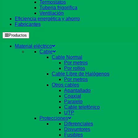
Termostatos
Tuberia frigorifica
Ventilación
Eficiencia energética y ahorro
Fabricantes
Productos
Material eléctrico
Cable
Cable Normal
Por metros
Por rollos
Cable Libre de Halógenos
Por metros
Otros cables
Apantallado
Coaxial
Paralelo
Cable telefónico
UTP
Protecciones
Diferenciales
Disyuntores
Fusibles