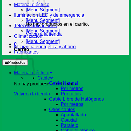
Material eléctrico
[Menu Segment]
Iluminación LED y de emergencia
[Menu Segment]
No hay productos en el carrito.
Telecomunicaciones
[Menu Segment]
Volver a la tienda
Climatización
[Menu Segment]
0
Eficiencia energética y ahorro
Carrito
Fabricantes
Productos
Material eléctrico
Cable
Cable Normal
No hay productos en el carrito.
Por metros
Volver a la tienda
Por rollos
Cable Libre de Halógenos
Por metros
Otros cables
Apantallado
Coaxial
Paralelo
Cable telefónico