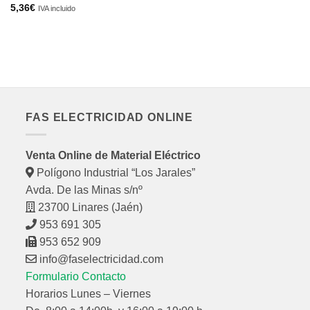
C
5,36
€
IVA incluido
A
6,
FAS ELECTRICIDAD ONLINE
Venta Online de Material Eléctrico
Polígono Industrial “Los Jarales”
Avda. De las Minas s/nº
23700 Linares (Jaén)
953 691 305
953 652 909
info@faselectricidad.com
Formulario Contacto
Horarios Lunes – Viernes