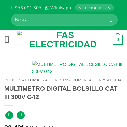
Saltar
953 691 305
Whatsapp
VER PRODUCTOS
al
Buscar
contenido
por:
0
INICIO
/
AUTOMATIZACIÓN
/
INSTRUMENTACIÓN Y MEDIDA
MULTIMETRO DIGITAL BOLSILLO CAT
III 300V G42
€