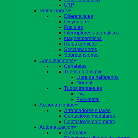
UTP
Protecciones
Diferenciales
Disyuntores
Fusibles
Interruptores automáticos
magnetotérmicos
Relés térmicos
Seccionadores
Sobretensiones
Canalizaciones
Canaletas
Tubos rigidos pvc
Libre de halógenos
Normal
Tubos traqueales
Pvc
Pvc+metal
Accionamientos
Arrancadores suaves
Contactores modulares
Contactores para motor
Automatización
Autómatas