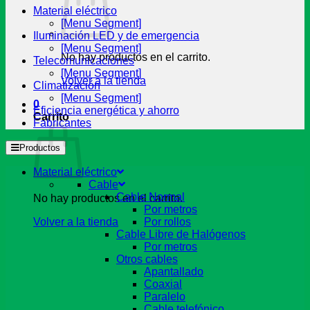
Material eléctrico
[Menu Segment]
Iluminación LED y de emergencia
[Menu Segment]
No hay productos en el carrito.
Telecomunicaciones
[Menu Segment]
Volver a la tienda
Climatización
[Menu Segment]
0
Eficiencia energética y ahorro
Carrito
Fabricantes
Productos
Material eléctrico
Cable
Cable Normal
No hay productos en el carrito.
Por metros
Volver a la tienda
Por rollos
Cable Libre de Halógenos
Por metros
Otros cables
Apantallado
Coaxial
Paralelo
Cable telefónico