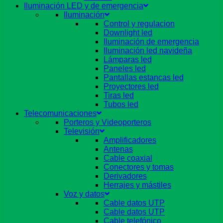
Iluminación LED y de emergencia
Iluminación
Control y regulacion
Downlight led
Iluminación de emergencia
Iluminación led navideña
Lámparas led
Paneles led
Pantallas estancas led
Proyectores led
Tiras led
Tubos led
Telecomunicaciones
Porteros y Videoporteros
Televisión
Amplificadores
Antenas
Cable coaxial
Conectores y tomas
Derivadores
Herrajes y mástiles
Voz y datos
Cable datos UTP
Cable datos UTP
Cable telefónico