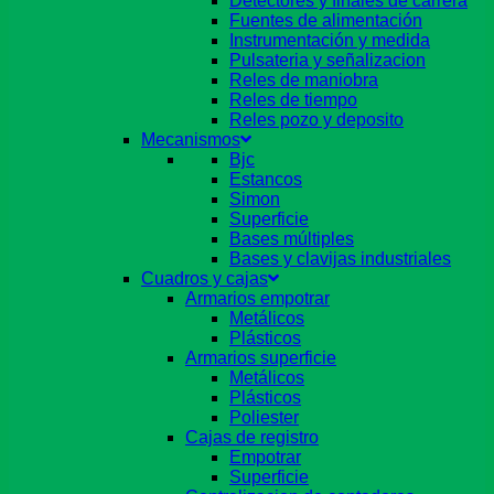
Detectores y finales de carrera
Fuentes de alimentación
Instrumentación y medida
Pulsateria y señalizacion
Reles de maniobra
Reles de tiempo
Reles pozo y deposito
Mecanismos
Bjc
Estancos
Simon
Superficie
Bases múltiples
Bases y clavijas industriales
Cuadros y cajas
Armarios empotrar
Metálicos
Plásticos
Armarios superficie
Metálicos
Plásticos
Poliester
Cajas de registro
Empotrar
Superficie