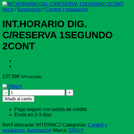
Inicio
/
Iluminación
/
Control y regulacion
INT.HORARIO DIG.
C/RESERVA 1SEGUNDO
2CONT
137,09
€
IVA incluido
INT.HORARIO
DIG.
Añadir al carrito
C/RESERVA
1SEGUNDO
Pago seguro con tarjeta de crédito
2CONT
Envío en 2-3 días
cantidad
Ref.Fabricante:
IHTERMC2
Categorías:
Control y
regulacion
,
Iluminación
Marca:
DINUY