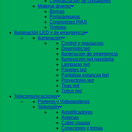
Centralizacion de contadores
Material diverso
Bornas
Portalámparas
Conexiones PIAS
Timbres
Iluminación LED y de emergencia
Iluminación
Control y regulacion
Downlight led
Iluminación de emergencia
Iluminación led navideña
Lámparas led
Paneles led
Pantallas estancas led
Proyectores led
Tiras led
Tubos led
Telecomunicaciones
Porteros y Videoporteros
Televisión
Amplificadores
Antenas
Cable coaxial
Conectores y tomas