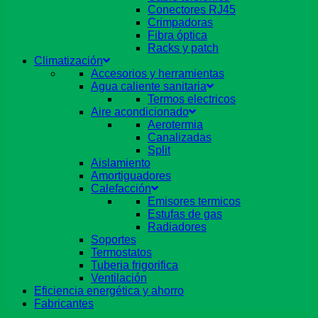
Conectores RJ45
Crimpadoras
Fibra óptica
Racks y patch
Climatización
Accesorios y herramientas
Agua caliente sanitaria
Termos electricos
Aire acondicionado
Aerotermia
Canalizadas
Split
Aislamiento
Amortiguadores
Calefacción
Emisores termicos
Estufas de gas
Radiadores
Soportes
Termostatos
Tuberia frigorifica
Ventilación
Eficiencia energética y ahorro
Fabricantes