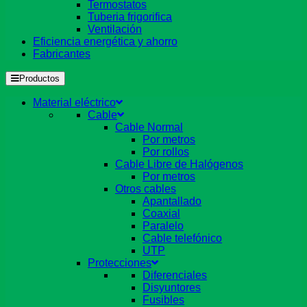
Termostatos
Tuberia frigorifica
Ventilación
Eficiencia energética y ahorro
Fabricantes
Productos
Material eléctrico
Cable
Cable Normal
Por metros
Por rollos
Cable Libre de Halógenos
Por metros
Otros cables
Apantallado
Coaxial
Paralelo
Cable telefónico
UTP
Protecciones
Diferenciales
Disyuntores
Fusibles