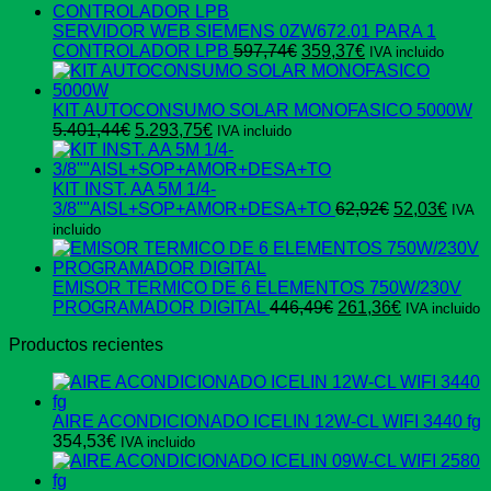
SERVIDOR WEB SIEMENS 0ZW672.01 PARA 1
El
El
CONTROLADOR LPB
597,74
€
359,37
€
IVA incluido
precio
precio
original
actual
era:
es:
KIT AUTOCONSUMO SOLAR MONOFASICO 5000W
El
El
597,74€.
359,37€.
5.401,44
€
5.293,75
€
IVA incluido
precio
precio
original
actual
era:
es:
KIT INST. AA 5M 1/4-
5.401,44€.
5.293,75€.
El
El
3/8""AISL+SOP+AMOR+DESA+TO
62,92
€
52,03
€
IVA
precio
preci
incluido
original
actua
era:
es:
62,92€.
52,03
EMISOR TERMICO DE 6 ELEMENTOS 750W/230V
El
El
PROGRAMADOR DIGITAL
446,49
€
261,36
€
IVA incluido
precio
precio
Productos recientes
original
actual
era:
es:
446,49€.
261,36€.
AIRE ACONDICIONADO ICELIN 12W-CL WIFI 3440 fg
354,53
€
IVA incluido