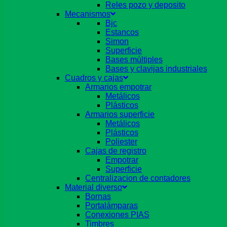
Reles pozo y deposito
Mecanismos
Bjc
Estancos
Simon
Superficie
Bases múltiples
Bases y clavijas industriales
Cuadros y cajas
Armarios empotrar
Metálicos
Plásticos
Armarios superficie
Metálicos
Plásticos
Poliester
Cajas de registro
Empotrar
Superficie
Centralizacion de contadores
Material diverso
Bornas
Portalámparas
Conexiones PIAS
Timbres