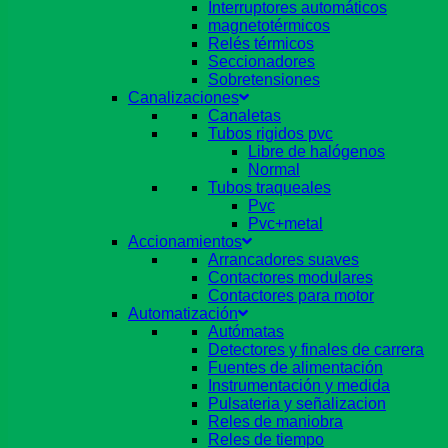
Interruptores automáticos
magnetotérmicos
Relés térmicos
Seccionadores
Sobretensiones
Canalizaciones
Canaletas
Tubos rigidos pvc
Libre de halógenos
Normal
Tubos traqueales
Pvc
Pvc+metal
Accionamientos
Arrancadores suaves
Contactores modulares
Contactores para motor
Automatización
Autómatas
Detectores y finales de carrera
Fuentes de alimentación
Instrumentación y medida
Pulsateria y señalizacion
Reles de maniobra
Reles de tiempo