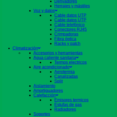
Derivadores
Herrajes y mástiles
Voz y datos
Cable datos UTP
Cable datos UTP
Cable telefónico
Conectores RJ45
Crimpadoras
Fibra óptica
Racks y patch
Climatización
Accesorios y herramientas
Agua caliente sanitaria
Termos electricos
Aire acondicionado
Aerotermia
Canalizadas
Split
Aislamiento
Amortiguadores
Calefacción
Emisores termicos
Estufas de gas
Radiadores
Soportes