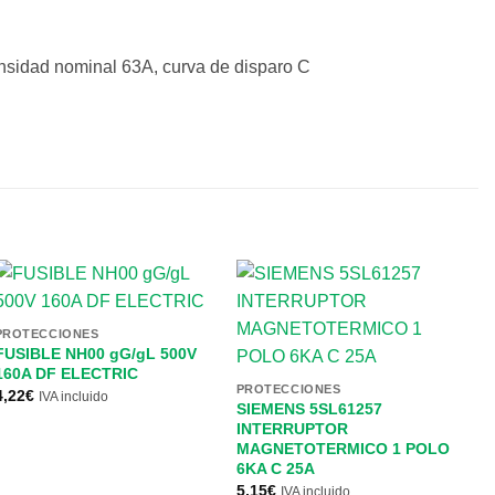
nsidad nominal 63A, curva de disparo C
PROTECCIONES
FUSIBLE NH00 gG/gL 500V
160A DF ELECTRIC
PROTECCIONES
4,22
€
IVA incluido
SIEMENS 5SL61257
INTERRUPTOR
MAGNETOTERMICO 1 POLO
6KA C 25A
5,15
€
IVA incluido