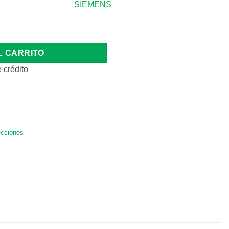
O 3 P+N 6KA C 63A cantidad
L CARRITO
 crédito
ecciones