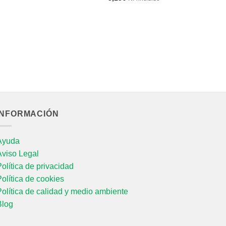
P
R
S
13
INFORMACIÓN
Ayuda
Aviso Legal
olítica de privacidad
olítica de cookies
olítica de calidad y medio ambiente
Blog