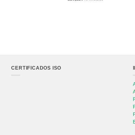
CERTIFICADOS ISO
P
P
P