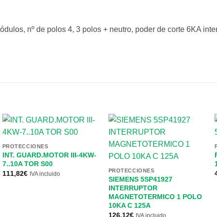
os, nº de polos 4, 3 polos + neutro, poder de corte 6KA inte
PROTECCIONES
INT. GUARD.MOTOR III-4KW-
7..10A TOR S00
PROTECCIONES
111,82
€
IVA incluido
SIEMENS 5SP41927
INTERRUPTOR
MAGNETOTERMICO 1 POLO
10KA C 125A
126,12
€
IVA incluido