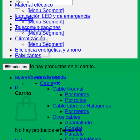
Buscar
Material eléctrico
por:
[Menu Segment]
Iluminación LED y de emergencia
Acceder
[Menu Segment]
Telecomunicaciones
Carrito /
0,00
€
0
[Menu Segment]
Climatización
[Menu Segment]
Eficiencia energética y ahorro
Fabricantes
No hay productos en el carrito.
Productos
Volver a la tienda
Material eléctrico
Cable
0
Cable Normal
Carrito
Por metros
Por rollos
Cable Libre de Halógenos
Por metros
Otros cables
Apantallado
Coaxial
No hay productos en el carrito.
Paralelo
Cable telefónico