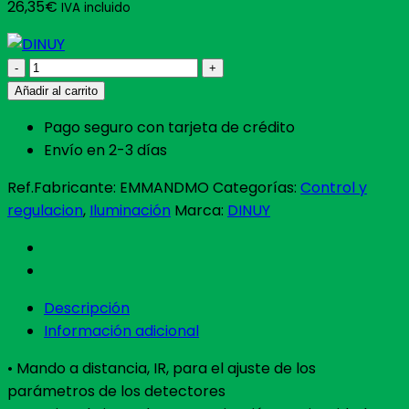
26,35
€
IVA incluido
MANDO
REMOTO
Añadir al carrito
PROGRAMACION
Pago seguro con tarjeta de crédito
DETECTORES
Envío en 2-3 días
DE
MOVIMIENTO
Ref.Fabricante:
EMMANDMO
Categorías:
Control y
cantidad
regulacion
,
Iluminación
Marca:
DINUY
Descripción
Información adicional
• Mando a distancia, IR, para el ajuste de los
parámetros de los detectores