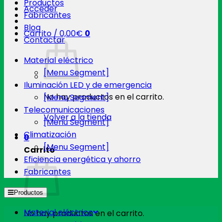
Productos
Acceder
Fabricantes
Blog
Carrito /
0,00
€
0
Contactar
Material eléctrico
[Menu Segment]
Iluminación LED y de emergencia
No hay productos en el carrito.
[Menu Segment]
Telecomunicaciones
Volver a la tienda
[Menu Segment]
Climatización
0
[Menu Segment]
Carrito
Eficiencia energética y ahorro
Fabricantes
Productos
Material eléctrico
No hay productos en el carrito.