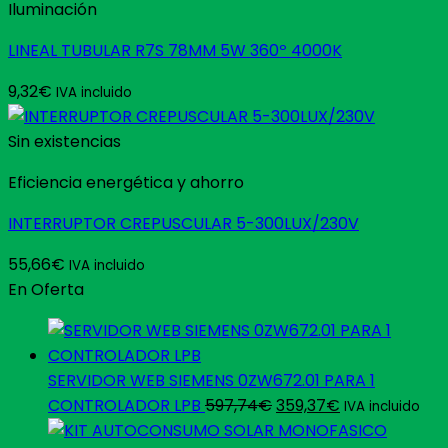
Iluminación
LINEAL TUBULAR R7S 78MM 5W 360º 4000K
9,32
€
IVA incluido
Sin existencias
Eficiencia energética y ahorro
INTERRUPTOR CREPUSCULAR 5-300LUX/230V
55,66
€
IVA incluido
En Oferta
SERVIDOR WEB SIEMENS 0ZW672.01 PARA 1
El
El
CONTROLADOR LPB
597,74
€
359,37
€
IVA incluido
precio
precio