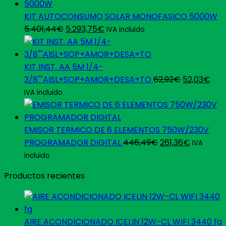
original
actual
era:
es:
KIT AUTOCONSUMO SOLAR MONOFASICO 5000W
El
El
597,74€.
359,37€.
5.401,44
€
5.293,75
€
IVA incluido
precio
precio
original
actual
era:
es:
KIT INST. AA 5M 1/4-
5.401,44€.
5.293,75€.
El
El
3/8""AISL+SOP+AMOR+DESA+TO
62,92
€
52,03
€
precio
pre
IVA incluido
original
act
era:
es:
62,92€.
52,
EMISOR TERMICO DE 6 ELEMENTOS 750W/230V
El
El
PROGRAMADOR DIGITAL
446,49
€
261,36
€
IVA
precio
precio
incluido
original
actual
Productos recientes
era:
es:
446,49€.
261,36€.
AIRE ACONDICIONADO ICELIN 12W-CL WIFI 3440 fg