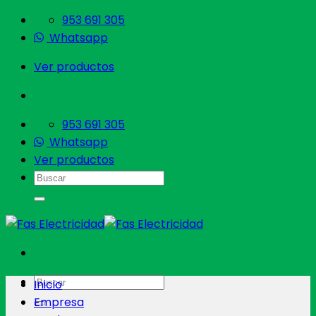
Saltar
953 691 305
al
Whatsapp
contenido
Ver productos
953 691 305
Whatsapp
Ver productos
Buscar
por:
Buscar
Inicio
por:
Empresa