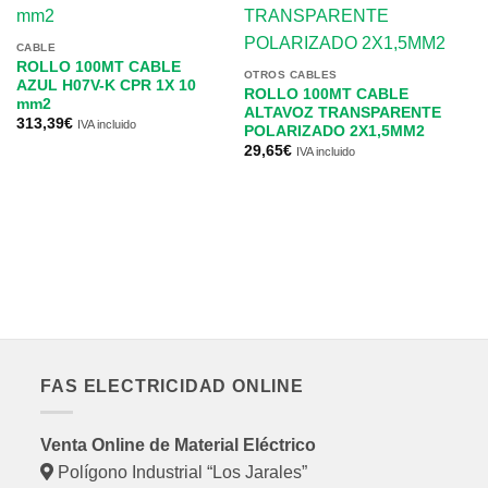
CABLE
ROLLO 100MT CABLE
OTROS CABLES
AZUL H07V-K CPR 1X 10
ROLLO 100MT CABLE
mm2
ALTAVOZ TRANSPARENTE
313,39
€
IVA incluido
POLARIZADO 2X1,5MM2
29,65
€
IVA incluido
CA
R
N
m
76
FAS ELECTRICIDAD ONLINE
Venta Online de Material Eléctrico
Polígono Industrial “Los Jarales”