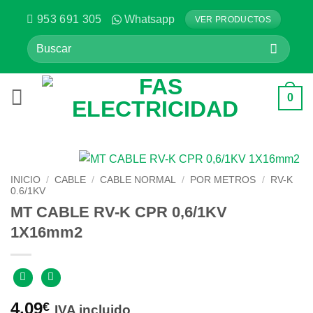
Saltar
953 691 305
Whatsapp
VER PRODUCTOS
al
Buscar
contenido
por:
0
INICIO
/
CABLE
/
CABLE NORMAL
/
POR METROS
/
RV-K
0.6/1KV
MT CABLE RV-K CPR 0,6/1KV
1X16mm2
4,09
€
IVA incluido