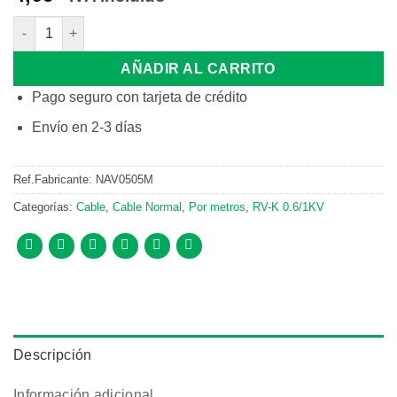
MT CABLE RV-K CPR 0,6/1KV 1X16mm2 cantidad
AÑADIR AL CARRITO
Pago seguro con tarjeta de crédito
Envío en 2-3 días
Ref.Fabricante:
NAV0505M
Categorías:
Cable
,
Cable Normal
,
Por metros
,
RV-K 0.6/1KV
Descripción
Información adicional