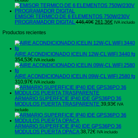
incluido
original
actua
era:
es:
62,92€.
52,03
EMISOR TERMICO DE 6 ELEMENTOS 750W/230V
El
El
PROGRAMADOR DIGITAL
446,49
€
261,36
€
IVA incluido
precio
precio
Productos recientes
original
actual
era:
es:
446,49€.
261,36€.
AIRE ACONDICIONADO ICELIN 12W-CL WIFI 3440 fg
354,53
€
IVA incluido
AIRE ACONDICIONADO ICELIN 09W-CL WIFI 2580 fg
310,97
€
IVA incluido
ARMARIO SUPERFICIE IP40 IDE GPS36PO 36
MODULOS PUERTA TRASPARENTE
39,93
€
IVA
incluido
ARMARIO SUPERFICIE IP40 IDE GPS36PO 36
MODULOS PUERTA OPACA
38,72
€
IVA incluido