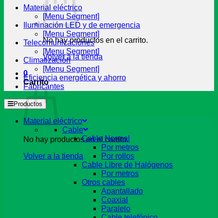
Material eléctrico
[Menu Segment]
Iluminación LED y de emergencia
[Menu Segment]
No hay productos en el carrito.
Telecomunicaciones
[Menu Segment]
Volver a la tienda
Climatización
[Menu Segment]
0
Eficiencia energética y ahorro
Carrito
Fabricantes
Productos
Material eléctrico
Cable
Cable Normal
No hay productos en el carrito.
Por metros
Volver a la tienda
Por rollos
Cable Libre de Halógenos
Por metros
Otros cables
Apantallado
Coaxial
Paralelo
Cable telefónico