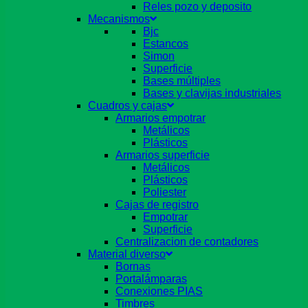
Reles pozo y deposito
Mecanismos
Bjc
Estancos
Simon
Superficie
Bases múltiples
Bases y clavijas industriales
Cuadros y cajas
Armarios empotrar
Metálicos
Plásticos
Armarios superficie
Metálicos
Plásticos
Poliester
Cajas de registro
Empotrar
Superficie
Centralizacion de contadores
Material diverso
Bornas
Portalámparas
Conexiones PIAS
Timbres