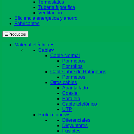
Termostatos
Tuberia frigorifica
Ventilación
Eficiencia energética y ahorro
Fabricantes
Productos
Material eléctrico
Cable
Cable Normal
Por metros
Por rollos
Cable Libre de Halógenos
Por metros
Otros cables
Apantallado
Coaxial
Paralelo
Cable telefónico
UTP
Protecciones
Diferenciales
Disyuntores
Fusibles