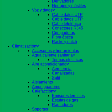
Derivadores
Herrajes y mástiles
Voz y datos
Cable datos UTP
Cable datos UTP
Cable telefónico
Conectores RJ45
Crimpadoras
Fibra óptica
Racks y patch
Climatización
Accesorios y herramientas
Agua caliente sanitaria
Termos electricos
Aire acondicionado
Aerotermia
Canalizadas
Split
Aislamiento
Amortiguadores
Calefacción
Emisores termicos
Estufas de gas
Radiadores
Soportes