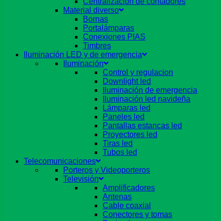
Centralizacion de contadores
Material diverso
Bornas
Portalámparas
Conexiones PIAS
Timbres
Iluminación LED y de emergencia
Iluminación
Control y regulacion
Downlight led
Iluminación de emergencia
Iluminación led navideña
Lámparas led
Paneles led
Pantallas estancas led
Proyectores led
Tiras led
Tubos led
Telecomunicaciones
Porteros y Videoporteros
Televisión
Amplificadores
Antenas
Cable coaxial
Conectores y tomas