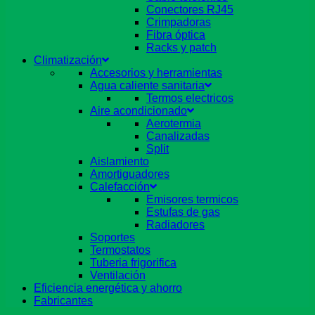
Conectores RJ45
Crimpadoras
Fibra óptica
Racks y patch
Climatización
Accesorios y herramientas
Agua caliente sanitaria
Termos electricos
Aire acondicionado
Aerotermia
Canalizadas
Split
Aislamiento
Amortiguadores
Calefacción
Emisores termicos
Estufas de gas
Radiadores
Soportes
Termostatos
Tuberia frigorifica
Ventilación
Eficiencia energética y ahorro
Fabricantes