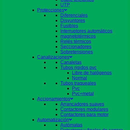
UTP
Protecciones
Diferenciales
Disyuntores
Fusibles
Interruptores automáticos
magnetotérmicos
Relés térmicos
Seccionadores
Sobretensiones
Canalizaciones
Canaletas
Tubos rigidos pvc
Libre de halógenos
Normal
Tubos traqueales
Pvc
Pvc+metal
Accionamientos
Arrancadores suaves
Contactores modulares
Contactores para motor
Automatización
Autómatas