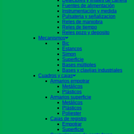
Detectores y finales de carrera
Fuentes de alimentación
Instrumentación y medida
Pulsateria y señalizacion
Reles de maniobra
Reles de tiempo
Reles pozo y deposito
Mecanismos
Bjc
Estancos
Simon
Superficie
Bases múltiples
Bases y clavijas industriales
Cuadros y cajas
Armarios empotrar
Metálicos
Plásticos
Armarios superficie
Metálicos
Plásticos
Poliester
Cajas de registro
Empotrar
Superficie