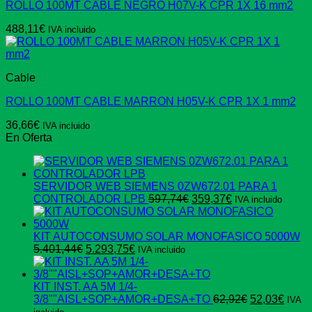
ROLLO 100MT CABLE NEGRO H07V-K CPR 1X 16 mm2
488,11
€
IVA incluido
Cable
ROLLO 100MT CABLE MARRON H05V-K CPR 1X 1 mm2
36,66
€
IVA incluido
En Oferta
SERVIDOR WEB SIEMENS 0ZW672.01 PARA 1
El
El
CONTROLADOR LPB
597,74
€
359,37
€
IVA incluido
precio
precio
original
actual
era:
es:
KIT AUTOCONSUMO SOLAR MONOFASICO 5000W
El
El
597,74€.
359,37€.
5.401,44
€
5.293,75
€
IVA incluido
precio
precio
original
actual
era:
es:
KIT INST. AA 5M 1/4-
5.401,44€.
5.293,75€.
El
El
3/8""AISL+SOP+AMOR+DESA+TO
62,92
€
52,03
€
IVA
precio
preci