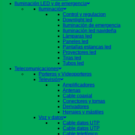
Iluminación LED y de emergencia
Iluminación
Control y regulacion
Downlight led
Iluminación de emergencia
Iluminación led navideña
Lámparas led
Paneles led
Pantallas estancas led
Proyectores led
Tiras led
Tubos led
Telecomunicaciones
Porteros y Videoporteros
Televisión
Amplificadores
Antenas
Cable coaxial
Conectores y tomas
Derivadores
Herrajes y mástiles
Voz y datos
Cable datos UTP
Cable datos UTP
Cable telefónico