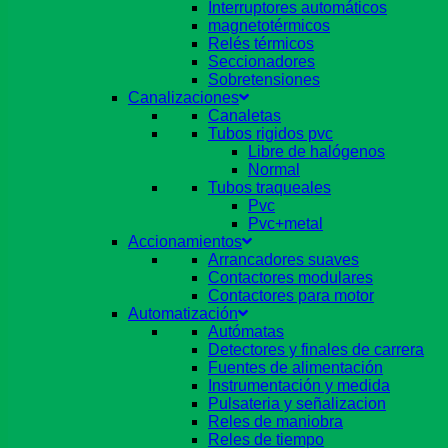
Interruptores automáticos
magnetotérmicos
Relés térmicos
Seccionadores
Sobretensiones
Canalizaciones
Canaletas
Tubos rigidos pvc
Libre de halógenos
Normal
Tubos traqueales
Pvc
Pvc+metal
Accionamientos
Arrancadores suaves
Contactores modulares
Contactores para motor
Automatización
Autómatas
Detectores y finales de carrera
Fuentes de alimentación
Instrumentación y medida
Pulsateria y señalizacion
Reles de maniobra
Reles de tiempo