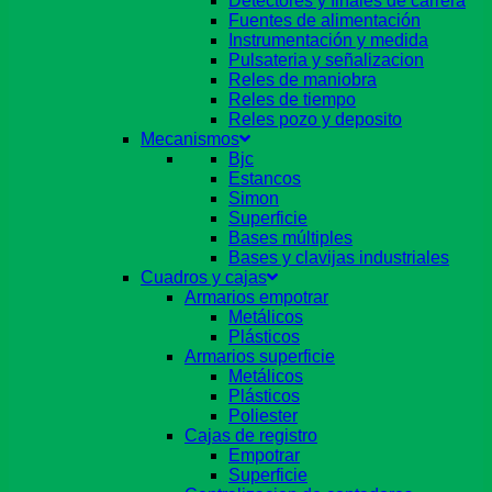
Detectores y finales de carrera
Fuentes de alimentación
Instrumentación y medida
Pulsateria y señalizacion
Reles de maniobra
Reles de tiempo
Reles pozo y deposito
Mecanismos
Bjc
Estancos
Simon
Superficie
Bases múltiples
Bases y clavijas industriales
Cuadros y cajas
Armarios empotrar
Metálicos
Plásticos
Armarios superficie
Metálicos
Plásticos
Poliester
Cajas de registro
Empotrar
Superficie