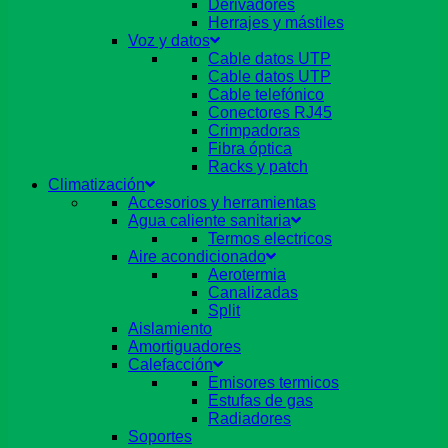
Derivadores
Herrajes y mástiles
Voz y datos
Cable datos UTP
Cable datos UTP
Cable telefónico
Conectores RJ45
Crimpadoras
Fibra óptica
Racks y patch
Climatización
Accesorios y herramientas
Agua caliente sanitaria
Termos electricos
Aire acondicionado
Aerotermia
Canalizadas
Split
Aislamiento
Amortiguadores
Calefacción
Emisores termicos
Estufas de gas
Radiadores
Soportes