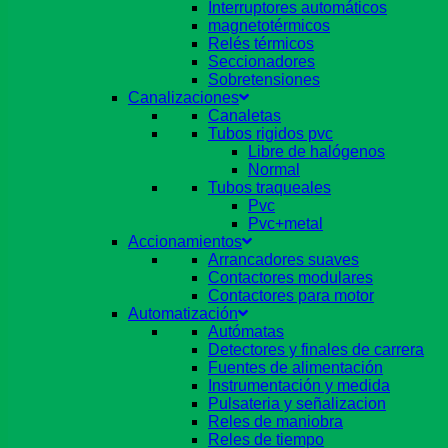
Interruptores automáticos
magnetotérmicos
Relés térmicos
Seccionadores
Sobretensiones
Canalizaciones
Canaletas
Tubos rigidos pvc
Libre de halógenos
Normal
Tubos traqueales
Pvc
Pvc+metal
Accionamientos
Arrancadores suaves
Contactores modulares
Contactores para motor
Automatización
Autómatas
Detectores y finales de carrera
Fuentes de alimentación
Instrumentación y medida
Pulsateria y señalizacion
Reles de maniobra
Reles de tiempo