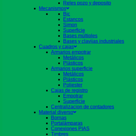
Reles pozo y deposito
Mecanismos
Bjc
Estancos
Simon
Superficie
Bases múltiples
Bases y clavijas industriales
Cuadros y cajas
Armarios empotrar
Metálicos
Plásticos
Armarios superficie
Metálicos
Plásticos
Poliester
Cajas de registro
Empotrar
Superficie
Centralizacion de contadores
Material diverso
Bornas
Portalámparas
Conexiones PIAS
Timbres