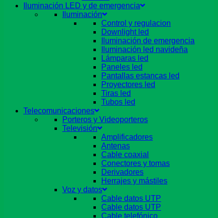
Iluminación LED y de emergencia
Iluminación
Control y regulacion
Downlight led
Iluminación de emergencia
Iluminación led navideña
Lámparas led
Paneles led
Pantallas estancas led
Proyectores led
Tiras led
Tubos led
Telecomunicaciones
Porteros y Videoporteros
Televisión
Amplificadores
Antenas
Cable coaxial
Conectores y tomas
Derivadores
Herrajes y mástiles
Voz y datos
Cable datos UTP
Cable datos UTP
Cable telefónico