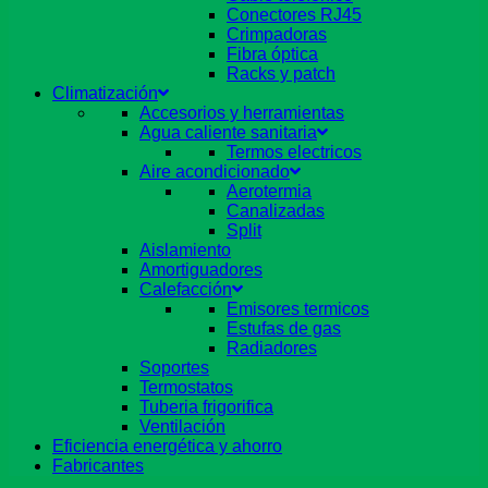
Conectores RJ45
Crimpadoras
Fibra óptica
Racks y patch
Climatización
Accesorios y herramientas
Agua caliente sanitaria
Termos electricos
Aire acondicionado
Aerotermia
Canalizadas
Split
Aislamiento
Amortiguadores
Calefacción
Emisores termicos
Estufas de gas
Radiadores
Soportes
Termostatos
Tuberia frigorifica
Ventilación
Eficiencia energética y ahorro
Fabricantes