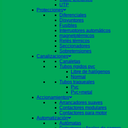
UTP
Protecciones
Diferenciales
Disyuntores
Fusibles
Interruptores automáticos
magnetotérmicos
Relés térmicos
Seccionadores
Sobretensiones
Canalizaciones
Canaletas
Tubos rigidos pvc
Libre de halógenos
Normal
Tubos traqueales
Pvc
Pvc+metal
Accionamientos
Arrancadores suaves
Contactores modulares
Contactores para motor
Automatización
Autómatas