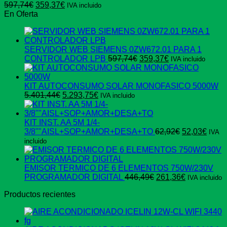
El
El
597,74
€
359,37
€
IVA incluido
precio
precio
En Oferta
original
actual
era:
es:
597,74€.
359,37€.
SERVIDOR WEB SIEMENS 0ZW672.01 PARA 1
El
El
CONTROLADOR LPB
597,74
€
359,37
€
IVA incluido
precio
precio
original
actual
era:
es:
KIT AUTOCONSUMO SOLAR MONOFASICO 5000W
El
El
597,74€.
359,37€.
5.401,44
€
5.293,75
€
IVA incluido
precio
precio
original
actual
era:
es:
KIT INST. AA 5M 1/4-
5.401,44€.
5.293,75€.
El
El
3/8""AISL+SOP+AMOR+DESA+TO
62,92
€
52,03
€
IVA
precio
preci
incluido
original
actua
era:
es:
62,92€.
52,03
EMISOR TERMICO DE 6 ELEMENTOS 750W/230V
El
El
PROGRAMADOR DIGITAL
446,49
€
261,36
€
IVA incluido
precio
precio
Productos recientes
original
actual
era:
es:
446,49€.
261,36€.