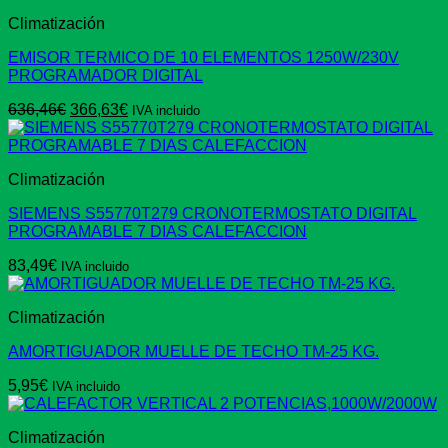
Climatización
EMISOR TERMICO DE 10 ELEMENTOS 1250W/230V
PROGRAMADOR DIGITAL
El
El
636,46
€
366,63
€
IVA incluido
precio
precio
original
actual
era:
es:
Climatización
636,46€.
366,63€.
SIEMENS S55770T279 CRONOTERMOSTATO DIGITAL
PROGRAMABLE 7 DIAS CALEFACCION
83,49
€
IVA incluido
Climatización
AMORTIGUADOR MUELLE DE TECHO TM-25 KG.
5,95
€
IVA incluido
Climatización