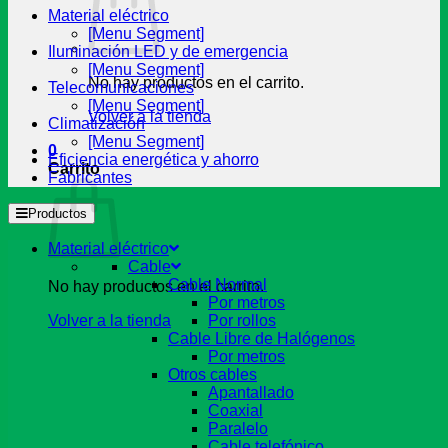
Material eléctrico
[Menu Segment]
Iluminación LED y de emergencia
[Menu Segment]
No hay productos en el carrito.
Telecomunicaciones
[Menu Segment]
Volver a la tienda
Climatización
[Menu Segment]
0
Eficiencia energética y ahorro
Carrito
Fabricantes
Productos
Material eléctrico
Cable
Cable Normal
No hay productos en el carrito.
Por metros
Volver a la tienda
Por rollos
Cable Libre de Halógenos
Por metros
Otros cables
Apantallado
Coaxial
Paralelo
Cable telefónico