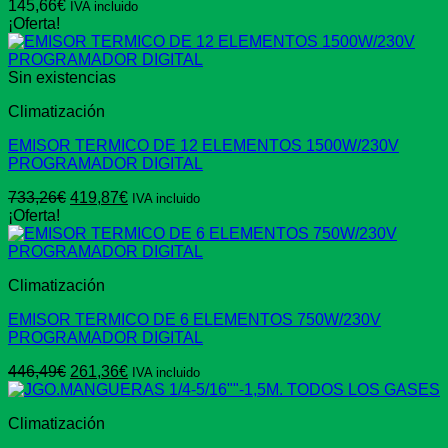
145,66
€
IVA incluido
¡Oferta!
Sin existencias
Climatización
EMISOR TERMICO DE 12 ELEMENTOS 1500W/230V
PROGRAMADOR DIGITAL
El
El
733,26
€
419,87
€
IVA incluido
precio
precio
¡Oferta!
original
actual
era:
es:
733,26€.
419,87€.
Climatización
EMISOR TERMICO DE 6 ELEMENTOS 750W/230V
PROGRAMADOR DIGITAL
El
El
446,49
€
261,36
€
IVA incluido
precio
precio
original
actual
Climatización
era:
es:
446,49€.
261,36€.