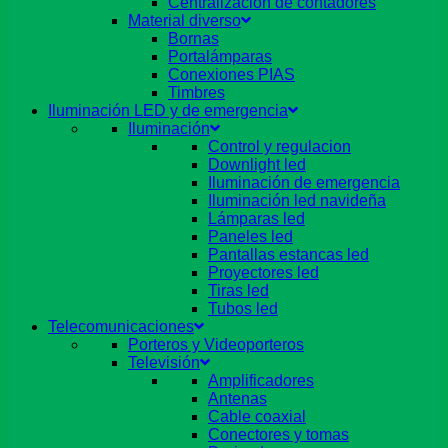
Centralizacion de contadores
Material diverso
Bornas
Portalámparas
Conexiones PIAS
Timbres
Iluminación LED y de emergencia
Iluminación
Control y regulacion
Downlight led
Iluminación de emergencia
Iluminación led navideña
Lámparas led
Paneles led
Pantallas estancas led
Proyectores led
Tiras led
Tubos led
Telecomunicaciones
Porteros y Videoporteros
Televisión
Amplificadores
Antenas
Cable coaxial
Conectores y tomas