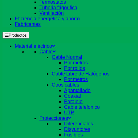
Termostatos
Tuberia frigorifica
Ventilación
Eficiencia energética y ahorro
Fabricantes
Productos
Material eléctrico
Cable
Cable Normal
Por metros
Por rollos
Cable Libre de Halógenos
Por metros
Otros cables
Apantallado
Coaxial
Paralelo
Cable telefónico
UTP
Protecciones
Diferenciales
Disyuntores
Fusibles