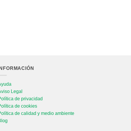
M
T
10
INFORMACIÓN
Ayuda
Aviso Legal
olítica de privacidad
olítica de cookies
olítica de calidad y medio ambiente
Blog