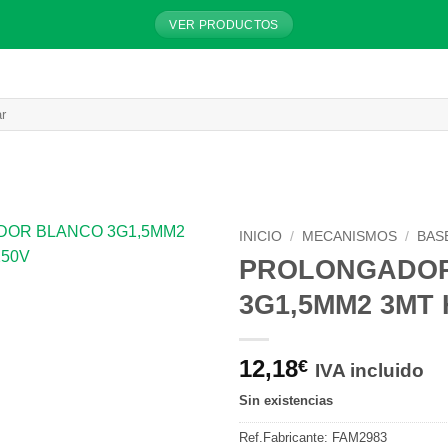
VER PRODUCTOS
INICIO
/
MECANISMOS
/
BAS
PROLONGADO
3G1,5MM2 3MT 
12,18
€
IVA incluido
Sin existencias
Ref.Fabricante:
FAM2983