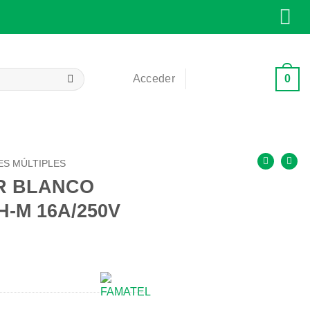
0
Acceder
Carrito /
0,00
€
ES MÚLTIPLES
R BLANCO
H-M 16A/250V