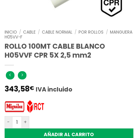
INICIO
/
CABLE
/
CABLE NORMAL
/
POR ROLLOS
/
MANGUERA
H05VV-F
ROLLO 100MT CABLE BLANCO
H05VVF CPR 5X 2,5 mm2
343,58
€
IVA incluido
ROLLO 100MT CABLE BLANCO H05VVF CPR 5X 2,5 mm2 can
AÑADIR AL CARRITO