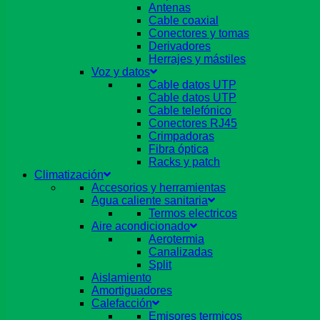
Antenas
Cable coaxial
Conectores y tomas
Derivadores
Herrajes y mástiles
Voz y datos
Cable datos UTP
Cable datos UTP
Cable telefónico
Conectores RJ45
Crimpadoras
Fibra óptica
Racks y patch
Climatización
Accesorios y herramientas
Agua caliente sanitaria
Termos electricos
Aire acondicionado
Aerotermia
Canalizadas
Split
Aislamiento
Amortiguadores
Calefacción
Emisores termicos