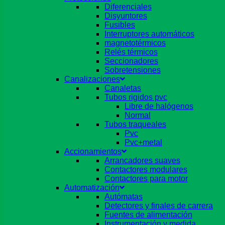
Diferenciales
Disyuntores
Fusibles
Interruptores automáticos
magnetotérmicos
Relés térmicos
Seccionadores
Sobretensiones
Canalizaciones
Canaletas
Tubos rigidos pvc
Libre de halógenos
Normal
Tubos traqueales
Pvc
Pvc+metal
Accionamientos
Arrancadores suaves
Contactores modulares
Contactores para motor
Automatización
Autómatas
Detectores y finales de carrera
Fuentes de alimentación
Instrumentación y medida