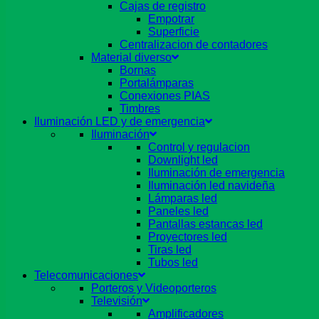
Cajas de registro
Empotrar
Superficie
Centralizacion de contadores
Material diverso
Bornas
Portalámparas
Conexiones PIAS
Timbres
Iluminación LED y de emergencia
Iluminación
Control y regulacion
Downlight led
Iluminación de emergencia
Iluminación led navideña
Lámparas led
Paneles led
Pantallas estancas led
Proyectores led
Tiras led
Tubos led
Telecomunicaciones
Porteros y Videoporteros
Televisión
Amplificadores