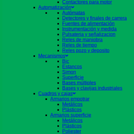
Contactores para motor
Automatización
Autómatas
Detectores y finales de carrera
Fuentes de alimentación
Instrumentación y medida
Pulsateria y señalizacion
Reles de maniobra
Reles de tiempo
Reles pozo y deposito
Mecanismos
Bjc
Estancos
Simon
Superficie
Bases múltiples
Bases y clavijas industriales
Cuadros y cajas
Armarios empotrar
Metálicos
Plásticos
Armarios superficie
Metálicos
Plásticos
Poliester