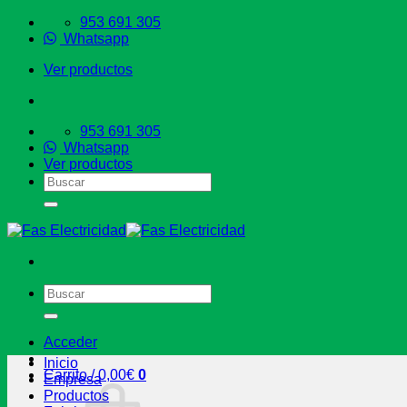
Saltar
953 691 305
al
Whatsapp
contenido
Ver productos
953 691 305
Whatsapp
Ver productos
Buscar
por:
Buscar
por:
Acceder
Inicio
Carrito /
0,00
€
0
Empresa
Productos