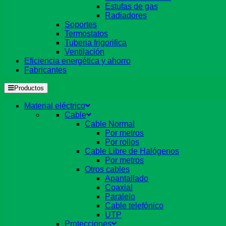
Estufas de gas
Radiadores
Soportes
Termostatos
Tuberia frigorifica
Ventilación
Eficiencia energética y ahorro
Fabricantes
Productos
Material eléctrico
Cable
Cable Normal
Por metros
Por rollos
Cable Libre de Halógenos
Por metros
Otros cables
Apantallado
Coaxial
Paralelo
Cable telefónico
UTP
Protecciones