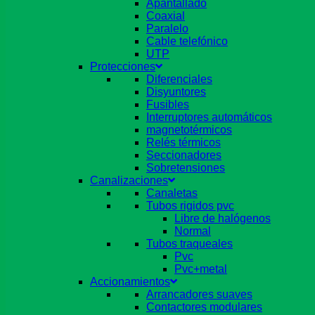
Apantallado
Coaxial
Paralelo
Cable telefónico
UTP
Protecciones
Diferenciales
Disyuntores
Fusibles
Interruptores automáticos
magnetotérmicos
Relés térmicos
Seccionadores
Sobretensiones
Canalizaciones
Canaletas
Tubos rigidos pvc
Libre de halógenos
Normal
Tubos traqueales
Pvc
Pvc+metal
Accionamientos
Arrancadores suaves
Contactores modulares