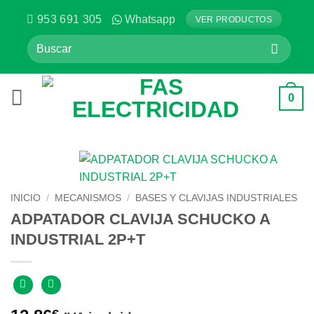
Saltar
953 691 305
Whatsapp
VER PRODUCTOS
al
Buscar
contenido
por:
0
INICIO
/
MECANISMOS
/
BASES Y CLAVIJAS INDUSTRIALES
ADPATADOR CLAVIJA SCHUCKO A
INDUSTRIAL 2P+T
€