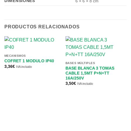
DIMENSIONES
6 × 6 × 8 cm
PRODUCTOS RELACIONADOS
MECANISMOS
COFRET 1 MODULO IP40
BASES MÚLTIPLES
3,36
€
IVA incluido
BASE BLANCA 3 TOMAS
CABLE 1,5MT P+N+TT
16A/250V
3,50
€
IVA incluido
BA
P
3
1
12