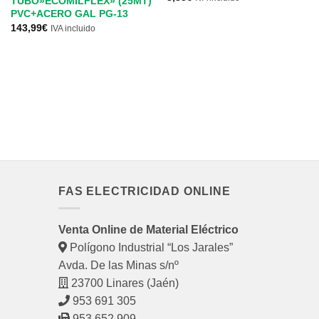
TUBO»ECOMILFLEX» (25MT)
PVC+ACERO GAL PG-13
143,99
€
IVA incluido
FAS ELECTRICIDAD ONLINE
Venta Online de Material Eléctrico
Polígono Industrial “Los Jarales”
Avda. De las Minas s/nº
23700 Linares (Jaén)
953 691 305
953 652 909