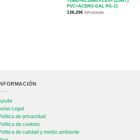
TUBO»ECOMILFLEX» (25MT)
T
PVC+ACERO GAL PG-11
P
136,29
€
11
IVA incluido
INFORMACIÓN
Ayuda
Aviso Legal
olítica de privacidad
olítica de cookies
olítica de calidad y medio ambiente
Blog