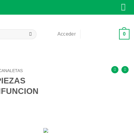
0
Acceder
Carrito /
0,00
€
CANALETAS
PIEZAS
IFUNCION