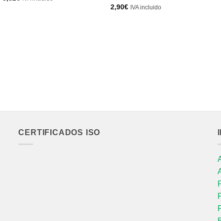
2,90
€
IVA incluido
CERTIFICADOS ISO
P
P
P