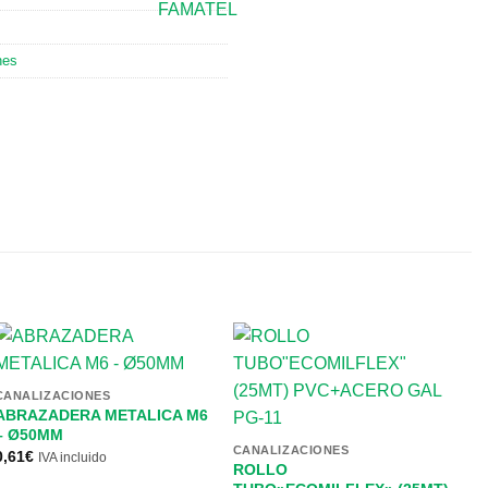
nes
CANALIZACIONES
ABRAZADERA METALICA M6
– Ø50MM
CANALIZACIONES
C
0,61
€
IVA incluido
ROLLO
R