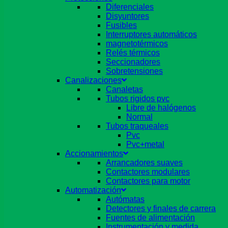
Diferenciales
Disyuntores
Fusibles
Interruptores automáticos
magnetotérmicos
Relés térmicos
Seccionadores
Sobretensiones
Canalizaciones
Canaletas
Tubos rigidos pvc
Libre de halógenos
Normal
Tubos traqueales
Pvc
Pvc+metal
Accionamientos
Arrancadores suaves
Contactores modulares
Contactores para motor
Automatización
Autómatas
Detectores y finales de carrera
Fuentes de alimentación
Instrumentación y medida