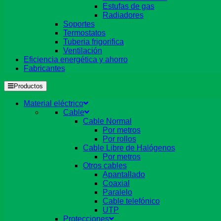
Estufas de gas
Radiadores
Soportes
Termostatos
Tuberia frigorifica
Ventilación
Eficiencia energética y ahorro
Fabricantes
Productos
Material eléctrico
Cable
Cable Normal
Por metros
Por rollos
Cable Libre de Halógenos
Por metros
Otros cables
Apantallado
Coaxial
Paralelo
Cable telefónico
UTP
Protecciones