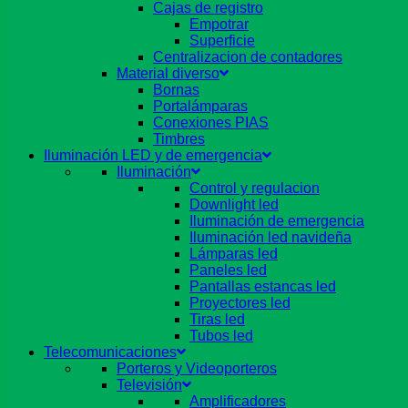
Cajas de registro
Empotrar
Superficie
Centralizacion de contadores
Material diverso
Bornas
Portalámparas
Conexiones PIAS
Timbres
Iluminación LED y de emergencia
Iluminación
Control y regulacion
Downlight led
Iluminación de emergencia
Iluminación led navideña
Lámparas led
Paneles led
Pantallas estancas led
Proyectores led
Tiras led
Tubos led
Telecomunicaciones
Porteros y Videoporteros
Televisión
Amplificadores