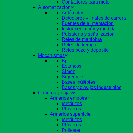
Contactores para motor
Automatización
Autómatas
Detectores y finales de carrera
Fuentes de alimentación
Instrumentación y medida
Pulsateria y señalizacion
Reles de maniobra
Reles de tiempo
Reles pozo y deposito
Mecanismos
Bjc
Estancos
Simon
Superficie
Bases múltiples
Bases y clavijas industriales
Cuadros y cajas
Armarios empotrar
Metálicos
Plásticos
Armarios superficie
Metálicos
Plásticos
Poliester