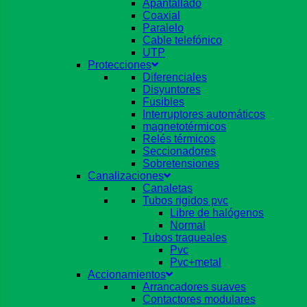
Apantallado
Coaxial
Paralelo
Cable telefónico
UTP
Protecciones
Diferenciales
Disyuntores
Fusibles
Interruptores automáticos
magnetotérmicos
Relés térmicos
Seccionadores
Sobretensiones
Canalizaciones
Canaletas
Tubos rigidos pvc
Libre de halógenos
Normal
Tubos traqueales
Pvc
Pvc+metal
Accionamientos
Arrancadores suaves
Contactores modulares