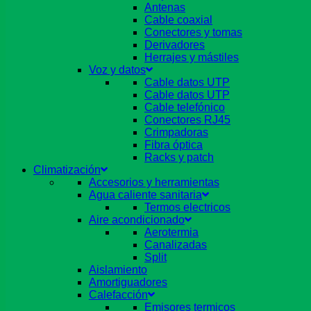
Antenas
Cable coaxial
Conectores y tomas
Derivadores
Herrajes y mástiles
Voz y datos
Cable datos UTP
Cable datos UTP
Cable telefónico
Conectores RJ45
Crimpadoras
Fibra óptica
Racks y patch
Climatización
Accesorios y herramientas
Agua caliente sanitaria
Termos electricos
Aire acondicionado
Aerotermia
Canalizadas
Split
Aislamiento
Amortiguadores
Calefacción
Emisores termicos