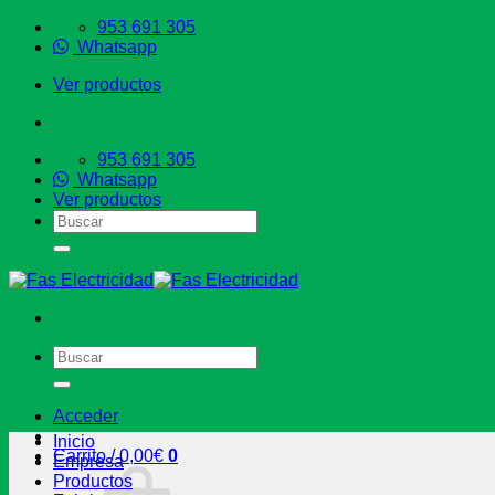
Saltar
953 691 305
al
Whatsapp
contenido
Ver productos
953 691 305
Whatsapp
Ver productos
Buscar
por:
Buscar
por:
Acceder
Inicio
Carrito /
0,00
€
0
Empresa
Productos