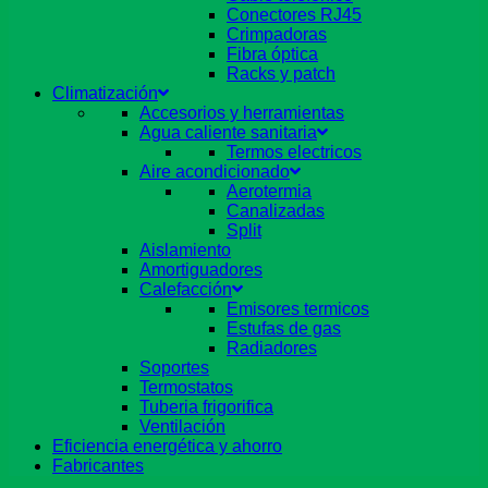
Conectores RJ45
Crimpadoras
Fibra óptica
Racks y patch
Climatización
Accesorios y herramientas
Agua caliente sanitaria
Termos electricos
Aire acondicionado
Aerotermia
Canalizadas
Split
Aislamiento
Amortiguadores
Calefacción
Emisores termicos
Estufas de gas
Radiadores
Soportes
Termostatos
Tuberia frigorifica
Ventilación
Eficiencia energética y ahorro
Fabricantes