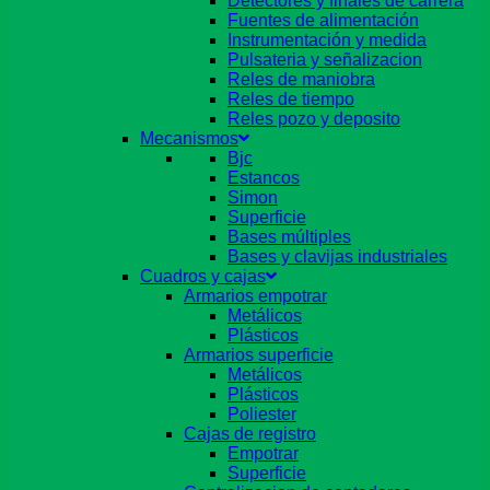
Detectores y finales de carrera
Fuentes de alimentación
Instrumentación y medida
Pulsateria y señalizacion
Reles de maniobra
Reles de tiempo
Reles pozo y deposito
Mecanismos
Bjc
Estancos
Simon
Superficie
Bases múltiples
Bases y clavijas industriales
Cuadros y cajas
Armarios empotrar
Metálicos
Plásticos
Armarios superficie
Metálicos
Plásticos
Poliester
Cajas de registro
Empotrar
Superficie