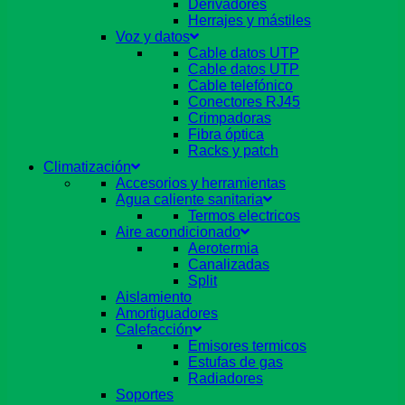
Derivadores
Herrajes y mástiles
Voz y datos
Cable datos UTP
Cable datos UTP
Cable telefónico
Conectores RJ45
Crimpadoras
Fibra óptica
Racks y patch
Climatización
Accesorios y herramientas
Agua caliente sanitaria
Termos electricos
Aire acondicionado
Aerotermia
Canalizadas
Split
Aislamiento
Amortiguadores
Calefacción
Emisores termicos
Estufas de gas
Radiadores
Soportes