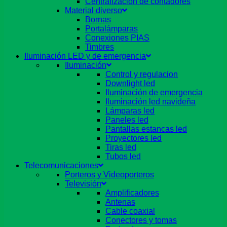
Centralizacion de contadores
Material diverso
Bornas
Portalámparas
Conexiones PIAS
Timbres
Iluminación LED y de emergencia
Iluminación
Control y regulacion
Downlight led
Iluminación de emergencia
Iluminación led navideña
Lámparas led
Paneles led
Pantallas estancas led
Proyectores led
Tiras led
Tubos led
Telecomunicaciones
Porteros y Videoporteros
Televisión
Amplificadores
Antenas
Cable coaxial
Conectores y tomas