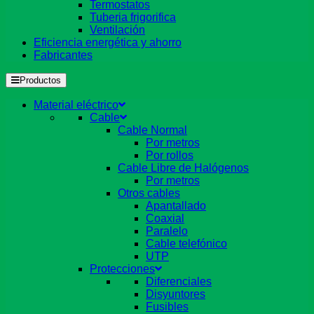
Termostatos
Tuberia frigorifica
Ventilación
Eficiencia energética y ahorro
Fabricantes
Productos
Material eléctrico
Cable
Cable Normal
Por metros
Por rollos
Cable Libre de Halógenos
Por metros
Otros cables
Apantallado
Coaxial
Paralelo
Cable telefónico
UTP
Protecciones
Diferenciales
Disyuntores
Fusibles