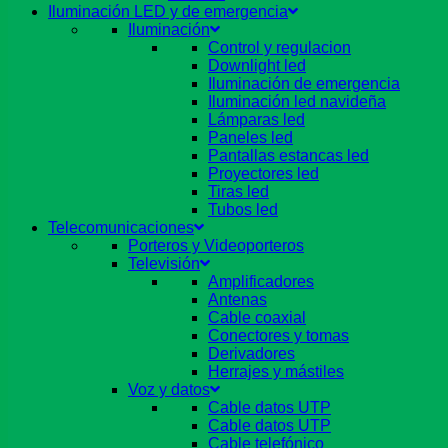
Iluminación LED y de emergencia
Iluminación
Control y regulacion
Downlight led
Iluminación de emergencia
Iluminación led navideña
Lámparas led
Paneles led
Pantallas estancas led
Proyectores led
Tiras led
Tubos led
Telecomunicaciones
Porteros y Videoporteros
Televisión
Amplificadores
Antenas
Cable coaxial
Conectores y tomas
Derivadores
Herrajes y mástiles
Voz y datos
Cable datos UTP
Cable datos UTP
Cable telefónico