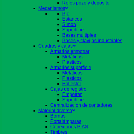
Reles pozo y deposito
Mecanismos
Bjc
Estancos
Simon
Superficie
Bases múltiples
Bases y clavijas industriales
Cuadros y cajas
Armarios empotrar
Metálicos
Plásticos
Armarios superficie
Metálicos
Plásticos
Poliester
Cajas de registro
Empotrar
Superficie
Centralizacion de contadores
Material diverso
Bornas
Portalámparas
Conexiones PIAS
Timbres