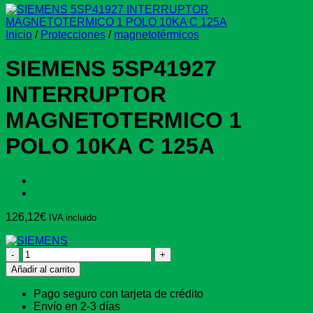
Inicio
/
Protecciones
/
magnetotérmicos
SIEMENS 5SP41927
INTERRUPTOR
MAGNETOTERMICO 1
POLO 10KA C 125A
126,12
€
IVA incluido
SIEMENS
5SP41927
Añadir al carrito
INTERRUPTOR
MAGNETOTERMICO
Pago seguro con tarjeta de crédito
1
Envío en 2-3 días