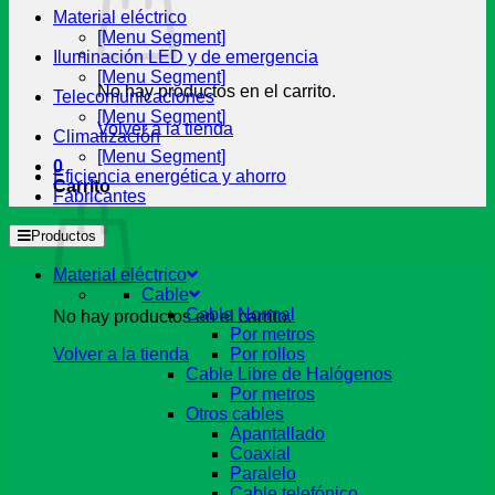
Material eléctrico
[Menu Segment]
Iluminación LED y de emergencia
[Menu Segment]
No hay productos en el carrito.
Telecomunicaciones
[Menu Segment]
Volver a la tienda
Climatización
[Menu Segment]
0
Eficiencia energética y ahorro
Carrito
Fabricantes
Productos
Material eléctrico
Cable
Cable Normal
No hay productos en el carrito.
Por metros
Volver a la tienda
Por rollos
Cable Libre de Halógenos
Por metros
Otros cables
Apantallado
Coaxial
Paralelo
Cable telefónico