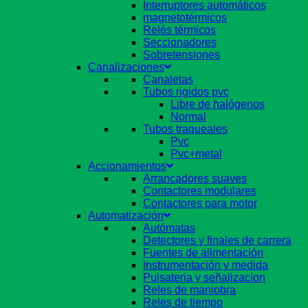
Interruptores automáticos
magnetotérmicos
Relés térmicos
Seccionadores
Sobretensiones
Canalizaciones
Canaletas
Tubos rigidos pvc
Libre de halógenos
Normal
Tubos traqueales
Pvc
Pvc+metal
Accionamientos
Arrancadores suaves
Contactores modulares
Contactores para motor
Automatización
Autómatas
Detectores y finales de carrera
Fuentes de alimentación
Instrumentación y medida
Pulsateria y señalizacion
Reles de maniobra
Reles de tiempo