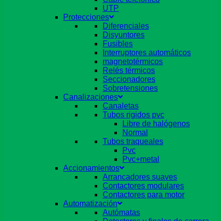
UTP
Protecciones
Diferenciales
Disyuntores
Fusibles
Interruptores automáticos
magnetotérmicos
Relés térmicos
Seccionadores
Sobretensiones
Canalizaciones
Canaletas
Tubos rigidos pvc
Libre de halógenos
Normal
Tubos traqueales
Pvc
Pvc+metal
Accionamientos
Arrancadores suaves
Contactores modulares
Contactores para motor
Automatización
Autómatas