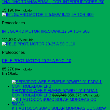
1NA+1NC TRANSVERSAL, TOR. INTERRUPTORES /S0
15,19
€
IVA incluido
Protecciones
INT. GUARD.MOTOR III-5,5KW-9..12,5A TOR S00
111,82
€
IVA incluido
Protecciones
RELE PROT. MOTOR 20-25 A S0 CL10
85,27
€
IVA incluido
En Oferta
SERVIDOR WEB SIEMENS 0ZW672.01 PARA 1
El
El
CONTROLADOR LPB
597,74
€
359,37
€
IVA incluido
precio
precio
original
actual
era:
es:
KIT AUTOCONSUMO SOLAR MONOFASICO 5000W