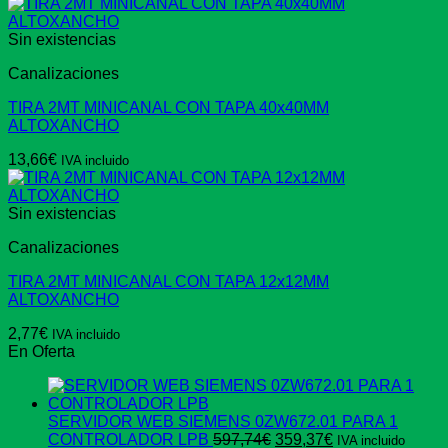
Sin existencias
Canalizaciones
TIRA 2MT MINICANAL CON TAPA 40x40MM
ALTOXANCHO
13,66
€
IVA incluido
Sin existencias
Canalizaciones
TIRA 2MT MINICANAL CON TAPA 12x12MM
ALTOXANCHO
2,77
€
IVA incluido
En Oferta
SERVIDOR WEB SIEMENS 0ZW672.01 PARA 1
El
El
CONTROLADOR LPB
597,74
€
359,37
€
IVA incluido