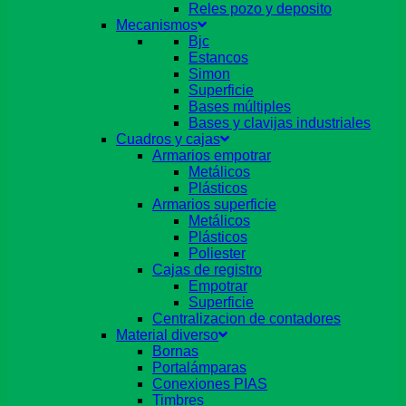
Reles pozo y deposito
Mecanismos
Bjc
Estancos
Simon
Superficie
Bases múltiples
Bases y clavijas industriales
Cuadros y cajas
Armarios empotrar
Metálicos
Plásticos
Armarios superficie
Metálicos
Plásticos
Poliester
Cajas de registro
Empotrar
Superficie
Centralizacion de contadores
Material diverso
Bornas
Portalámparas
Conexiones PIAS
Timbres