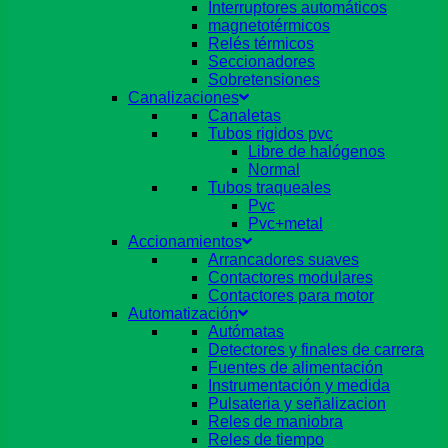
Interruptores automáticos
magnetotérmicos
Relés térmicos
Seccionadores
Sobretensiones
Canalizaciones
Canaletas
Tubos rigidos pvc
Libre de halógenos
Normal
Tubos traqueales
Pvc
Pvc+metal
Accionamientos
Arrancadores suaves
Contactores modulares
Contactores para motor
Automatización
Autómatas
Detectores y finales de carrera
Fuentes de alimentación
Instrumentación y medida
Pulsateria y señalizacion
Reles de maniobra
Reles de tiempo