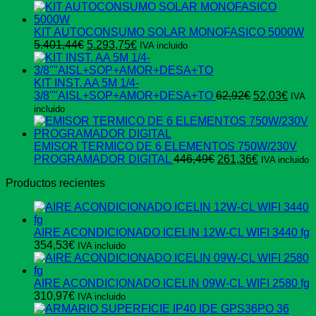
precio
precio
original
actual
era:
es:
KIT AUTOCONSUMO SOLAR MONOFASICO 5000W
El
El
597,74€.
359,37€.
5.401,44
€
5.293,75
€
IVA incluido
precio
precio
original
actual
era:
es:
KIT INST. AA 5M 1/4-
5.401,44€.
5.293,75€.
El
El
3/8""AISL+SOP+AMOR+DESA+TO
62,92
€
52,03
€
IVA
precio
preci
incluido
original
actua
era:
es:
62,92€.
52,03
EMISOR TERMICO DE 6 ELEMENTOS 750W/230V
El
El
PROGRAMADOR DIGITAL
446,49
€
261,36
€
IVA incluido
precio
precio
Productos recientes
original
actual
era:
es:
446,49€.
261,36€.
AIRE ACONDICIONADO ICELIN 12W-CL WIFI 3440 fg
354,53
€
IVA incluido
AIRE ACONDICIONADO ICELIN 09W-CL WIFI 2580 fg
310,97
€
IVA incluido