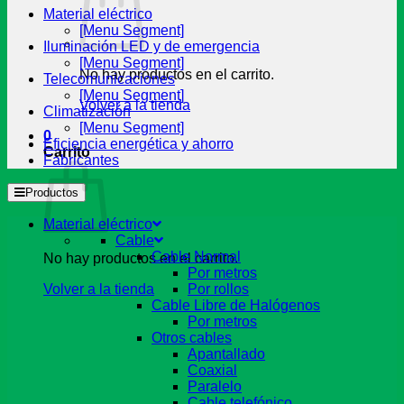
Material eléctrico
[Menu Segment]
Iluminación LED y de emergencia
[Menu Segment]
No hay productos en el carrito.
Telecomunicaciones
[Menu Segment]
Volver a la tienda
Climatización
[Menu Segment]
0
Eficiencia energética y ahorro
Carrito
Fabricantes
Productos
Material eléctrico
Cable
Cable Normal
No hay productos en el carrito.
Por metros
Volver a la tienda
Por rollos
Cable Libre de Halógenos
Por metros
Otros cables
Apantallado
Coaxial
Paralelo
Cable telefónico