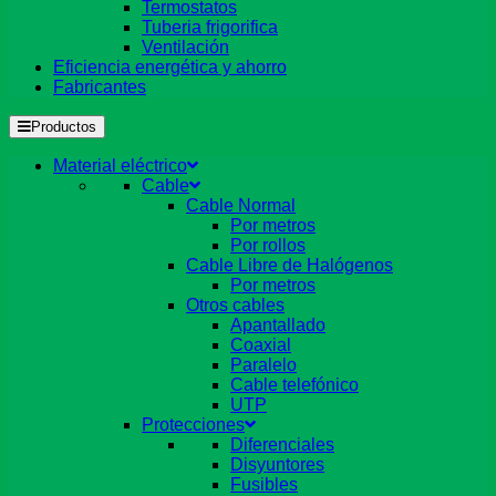
Termostatos
Tuberia frigorifica
Ventilación
Eficiencia energética y ahorro
Fabricantes
Productos
Material eléctrico
Cable
Cable Normal
Por metros
Por rollos
Cable Libre de Halógenos
Por metros
Otros cables
Apantallado
Coaxial
Paralelo
Cable telefónico
UTP
Protecciones
Diferenciales
Disyuntores
Fusibles