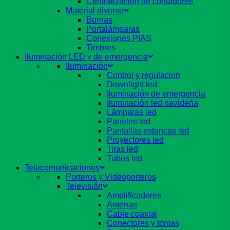
Centralizacion de contadores
Material diverso
Bornas
Portalámparas
Conexiones PIAS
Timbres
Iluminación LED y de emergencia
Iluminación
Control y regulacion
Downlight led
Iluminación de emergencia
Iluminación led navideña
Lámparas led
Paneles led
Pantallas estancas led
Proyectores led
Tiras led
Tubos led
Telecomunicaciones
Porteros y Videoporteros
Televisión
Amplificadores
Antenas
Cable coaxial
Conectores y tomas