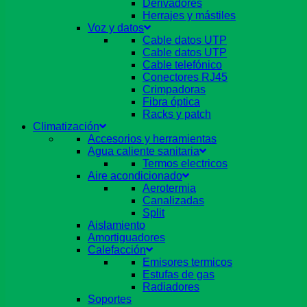
Derivadores
Herrajes y mástiles
Voz y datos
Cable datos UTP
Cable datos UTP
Cable telefónico
Conectores RJ45
Crimpadoras
Fibra óptica
Racks y patch
Climatización
Accesorios y herramientas
Agua caliente sanitaria
Termos electricos
Aire acondicionado
Aerotermia
Canalizadas
Split
Aislamiento
Amortiguadores
Calefacción
Emisores termicos
Estufas de gas
Radiadores
Soportes