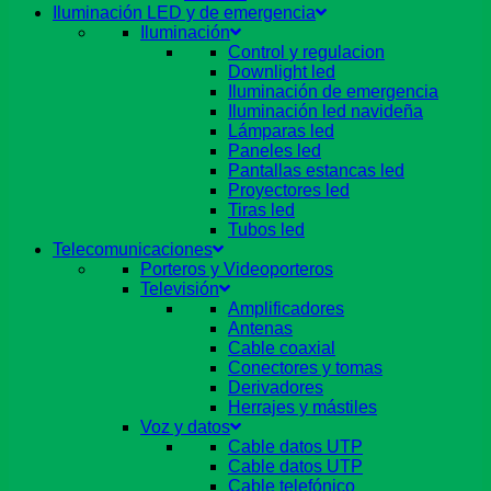
Iluminación LED y de emergencia
Iluminación
Control y regulacion
Downlight led
Iluminación de emergencia
Iluminación led navideña
Lámparas led
Paneles led
Pantallas estancas led
Proyectores led
Tiras led
Tubos led
Telecomunicaciones
Porteros y Videoporteros
Televisión
Amplificadores
Antenas
Cable coaxial
Conectores y tomas
Derivadores
Herrajes y mástiles
Voz y datos
Cable datos UTP
Cable datos UTP
Cable telefónico