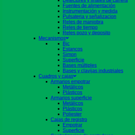
Detectores y finales de carrera
Fuentes de alimentación
Instrumentación y medida
Pulsateria y señalizacion
Reles de maniobra
Reles de tiempo
Reles pozo y deposito
Mecanismos
Bjc
Estancos
Simon
Superficie
Bases múltiples
Bases y clavijas industriales
Cuadros y cajas
Armarios empotrar
Metálicos
Plásticos
Armarios superficie
Metálicos
Plásticos
Poliester
Cajas de registro
Empotrar
Superficie