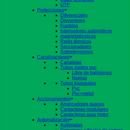
UTP
Protecciones
Diferenciales
Disyuntores
Fusibles
Interruptores automáticos
magnetotérmicos
Relés térmicos
Seccionadores
Sobretensiones
Canalizaciones
Canaletas
Tubos rigidos pvc
Libre de halógenos
Normal
Tubos traqueales
Pvc
Pvc+metal
Accionamientos
Arrancadores suaves
Contactores modulares
Contactores para motor
Automatización
Autómatas