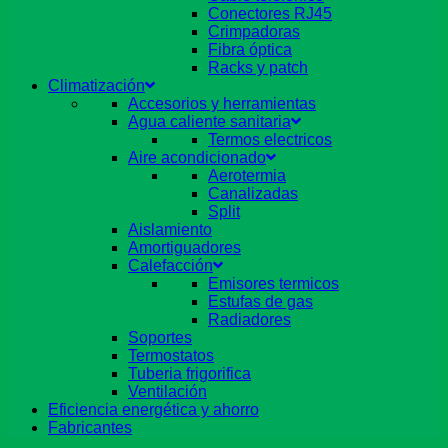
Conectores RJ45
Crimpadoras
Fibra óptica
Racks y patch
Climatización
Accesorios y herramientas
Agua caliente sanitaria
Termos electricos
Aire acondicionado
Aerotermia
Canalizadas
Split
Aislamiento
Amortiguadores
Calefacción
Emisores termicos
Estufas de gas
Radiadores
Soportes
Termostatos
Tuberia frigorifica
Ventilación
Eficiencia energética y ahorro
Fabricantes