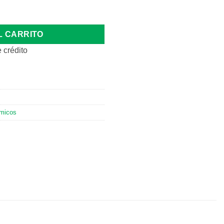
 S00 CL10 cantidad
L CARRITO
 crédito
rmicos