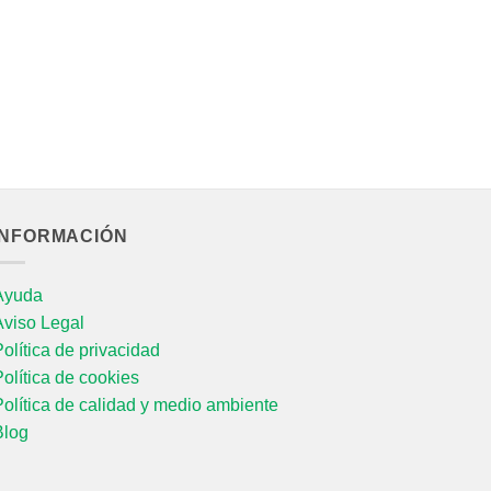
P
I
M
6
27
INFORMACIÓN
Ayuda
Aviso Legal
olítica de privacidad
olítica de cookies
olítica de calidad y medio ambiente
Blog