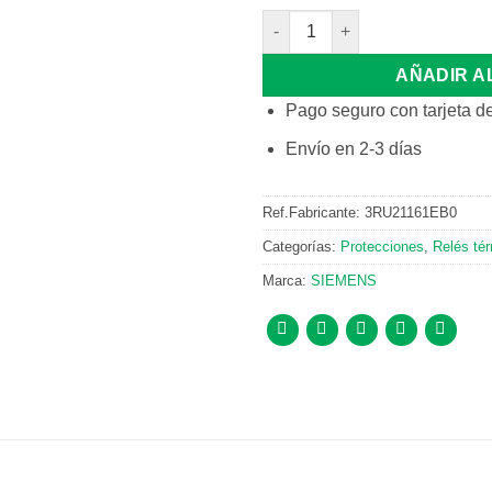
RELE PROT. MOTOR 2, 8-4, 0 A
AÑADIR A
Pago seguro con tarjeta de
Envío en 2-3 días
Ref.Fabricante:
3RU21161EB0
Categorías:
Protecciones
,
Relés té
Marca:
SIEMENS