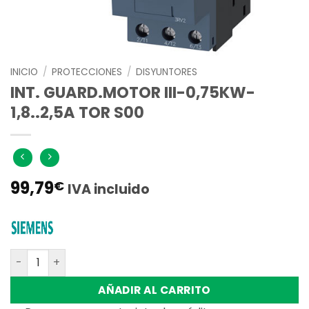
INICIO
/
PROTECCIONES
/
DISYUNTORES
INT. GUARD.MOTOR III-0,75KW-
1,8..2,5A TOR S00
99,79
€
IVA incluido
INT. GUARD.MOTOR III-0,75KW-1,8..2,5A TOR S00 cantida
AÑADIR AL CARRITO