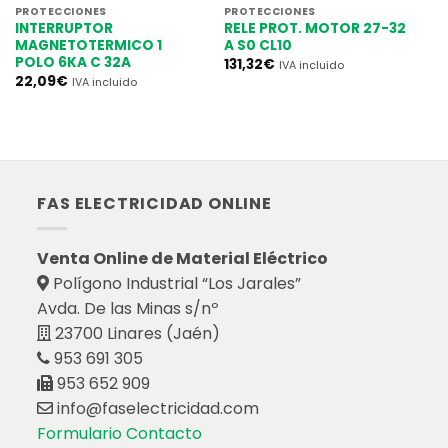
PROTECCIONES
PROTECCIONES
INTERRUPTOR
RELE PROT. MOTOR 27-32
MAGNETOTERMICO 1
A S0 CL10
POLO 6KA C 32A
131,32
€
IVA incluido
22,09
€
IVA incluido
FAS ELECTRICIDAD ONLINE
Venta Online de Material Eléctrico
Polígono Industrial “Los Jarales”
Avda. De las Minas s/nº
23700 Linares (Jaén)
953 691 305
953 652 909
info@faselectricidad.com
Formulario Contacto