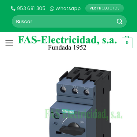
Saltar
953 691 305
Whatsapp
VER PRODUCTOS
al
contenido
Buscar
por:
0