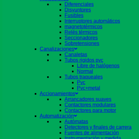
Diferenciales
Disyuntores
Fusibles
Interruptores automáticos
magnetotérmicos
Relés térmicos
Seccionadores
Sobretensiones
Canalizaciones
Canaletas
Tubos rigidos pvc
Libre de halógenos
Normal
Tubos traqueales
Pvc
Pvc+metal
Accionamientos
Arrancadores suaves
Contactores modulares
Contactores para motor
Automatización
Autómatas
Detectores y finales de carrera
Fuentes de alimentación
Instrumentación y medida