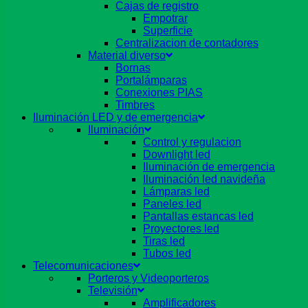
Cajas de registro
Empotrar
Superficie
Centralizacion de contadores
Material diverso
Bornas
Portalámparas
Conexiones PIAS
Timbres
Iluminación LED y de emergencia
Iluminación
Control y regulacion
Downlight led
Iluminación de emergencia
Iluminación led navideña
Lámparas led
Paneles led
Pantallas estancas led
Proyectores led
Tiras led
Tubos led
Telecomunicaciones
Porteros y Videoporteros
Televisión
Amplificadores