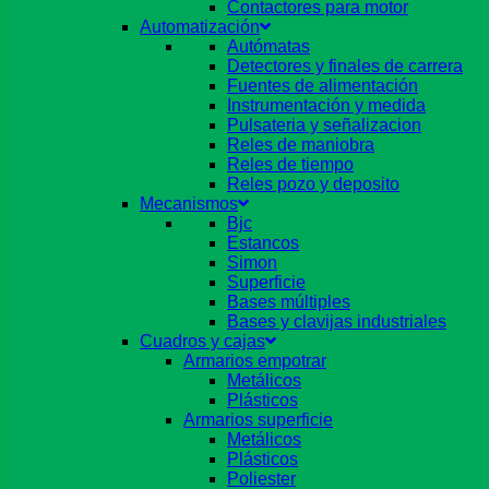
Contactores para motor
Automatización
Autómatas
Detectores y finales de carrera
Fuentes de alimentación
Instrumentación y medida
Pulsateria y señalizacion
Reles de maniobra
Reles de tiempo
Reles pozo y deposito
Mecanismos
Bjc
Estancos
Simon
Superficie
Bases múltiples
Bases y clavijas industriales
Cuadros y cajas
Armarios empotrar
Metálicos
Plásticos
Armarios superficie
Metálicos
Plásticos
Poliester