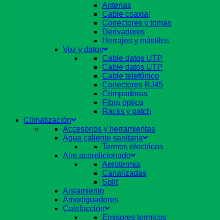
Antenas
Cable coaxial
Conectores y tomas
Derivadores
Herrajes y mástiles
Voz y datos
Cable datos UTP
Cable datos UTP
Cable telefónico
Conectores RJ45
Crimpadoras
Fibra óptica
Racks y patch
Climatización
Accesorios y herramientas
Agua caliente sanitaria
Termos electricos
Aire acondicionado
Aerotermia
Canalizadas
Split
Aislamiento
Amortiguadores
Calefacción
Emisores termicos