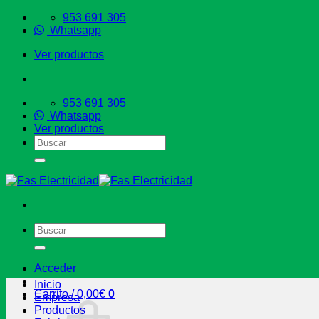
Saltar
953 691 305
al
Whatsapp
contenido
Ver productos
953 691 305
Whatsapp
Ver productos
Buscar
por:
Buscar
por:
Acceder
Inicio
Carrito /
0,00
€
0
Empresa
Productos