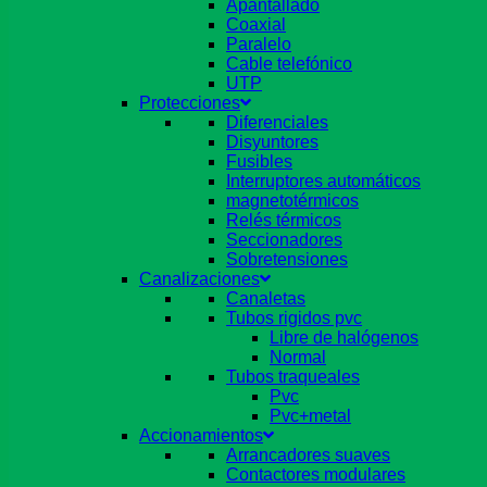
Apantallado
Coaxial
Paralelo
Cable telefónico
UTP
Protecciones
Diferenciales
Disyuntores
Fusibles
Interruptores automáticos
magnetotérmicos
Relés térmicos
Seccionadores
Sobretensiones
Canalizaciones
Canaletas
Tubos rigidos pvc
Libre de halógenos
Normal
Tubos traqueales
Pvc
Pvc+metal
Accionamientos
Arrancadores suaves
Contactores modulares