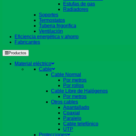
Estufas de gas
Radiadores
Soportes
Termostatos
Tuberia frigorifica
Ventilación
Eficiencia energética y ahorro
Fabricantes
Productos
Material eléctrico
Cable
Cable Normal
Por metros
Por rollos
Cable Libre de Halógenos
Por metros
Otros cables
Apantallado
Coaxial
Paralelo
Cable telefónico
UTP
Protecciones