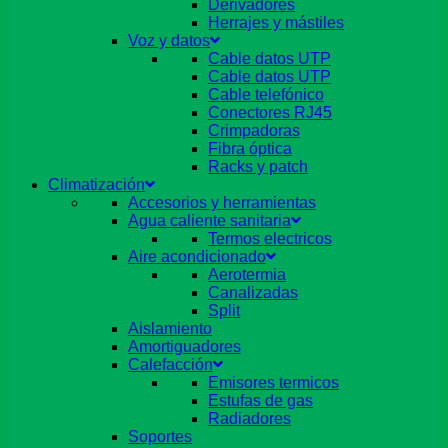
Derivadores
Herrajes y mástiles
Voz y datos
Cable datos UTP
Cable datos UTP
Cable telefónico
Conectores RJ45
Crimpadoras
Fibra óptica
Racks y patch
Climatización
Accesorios y herramientas
Agua caliente sanitaria
Termos electricos
Aire acondicionado
Aerotermia
Canalizadas
Split
Aislamiento
Amortiguadores
Calefacción
Emisores termicos
Estufas de gas
Radiadores
Soportes