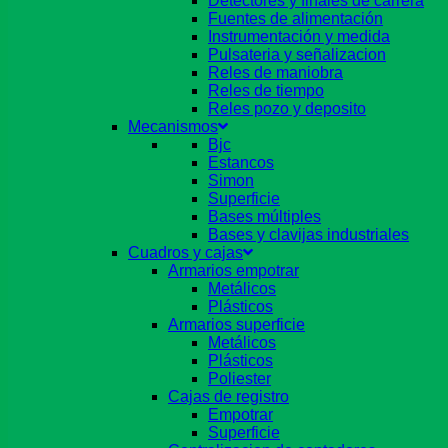
Detectores y finales de carrera
Fuentes de alimentación
Instrumentación y medida
Pulsateria y señalizacion
Reles de maniobra
Reles de tiempo
Reles pozo y deposito
Mecanismos
Bjc
Estancos
Simon
Superficie
Bases múltiples
Bases y clavijas industriales
Cuadros y cajas
Armarios empotrar
Metálicos
Plásticos
Armarios superficie
Metálicos
Plásticos
Poliester
Cajas de registro
Empotrar
Superficie