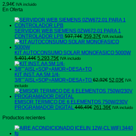
2,94
€
IVA incluido
En Oferta
SERVIDOR WEB SIEMENS 0ZW672.01 PARA 1
El
El
CONTROLADOR LPB
597,74
€
359,37
€
IVA incluido
precio
precio
original
actual
era:
es:
KIT AUTOCONSUMO SOLAR MONOFASICO 5000W
El
El
597,74€.
359,37€.
5.401,44
€
5.293,75
€
IVA incluido
precio
precio
original
actual
era:
es:
KIT INST. AA 5M 1/4-
5.401,44€.
5.293,75€.
El
El
3/8""AISL+SOP+AMOR+DESA+TO
62,92
€
52,03
€
IVA
precio
preci
incluido
original
actua
era:
es:
62,92€.
52,03
EMISOR TERMICO DE 6 ELEMENTOS 750W/230V
El
El
PROGRAMADOR DIGITAL
446,49
€
261,36
€
IVA incluido
precio
precio
Productos recientes
original
actual
era:
es:
446,49€.
261,36€.