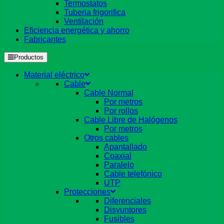
Termostatos
Tuberia frigorifica
Ventilación
Eficiencia energética y ahorro
Fabricantes
Productos
Material eléctrico
Cable
Cable Normal
Por metros
Por rollos
Cable Libre de Halógenos
Por metros
Otros cables
Apantallado
Coaxial
Paralelo
Cable telefónico
UTP
Protecciones
Diferenciales
Disyuntores
Fusibles