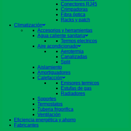
Conectores RJ45
Crimpadoras
Fibra óptica
Racks y patch
Climatización
Accesorios y herramientas
Agua caliente sanitaria
Termos electricos
Aire acondicionado
Aerotermia
Canalizadas
Split
Aislamiento
Amortiguadores
Calefacción
Emisores termicos
Estufas de gas
Radiadores
Soportes
Termostatos
Tuberia frigorifica
Ventilación
Eficiencia energética y ahorro
Fabricantes