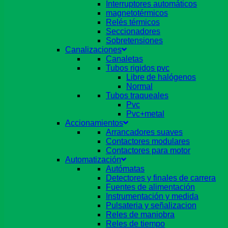
Interruptores automáticos
magnetotérmicos
Relés térmicos
Seccionadores
Sobretensiones
Canalizaciones
Canaletas
Tubos rigidos pvc
Libre de halógenos
Normal
Tubos traqueales
Pvc
Pvc+metal
Accionamientos
Arrancadores suaves
Contactores modulares
Contactores para motor
Automatización
Autómatas
Detectores y finales de carrera
Fuentes de alimentación
Instrumentación y medida
Pulsateria y señalizacion
Reles de maniobra
Reles de tiempo