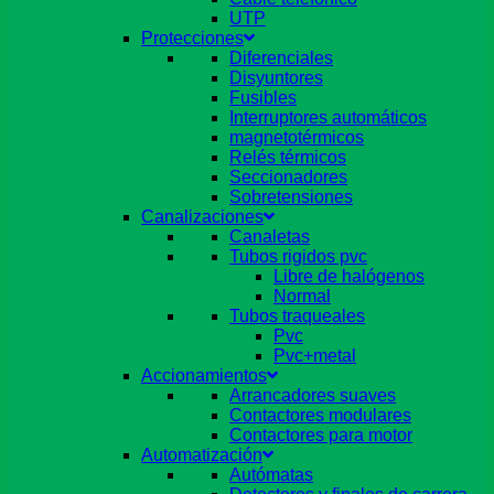
UTP
Protecciones
Diferenciales
Disyuntores
Fusibles
Interruptores automáticos
magnetotérmicos
Relés térmicos
Seccionadores
Sobretensiones
Canalizaciones
Canaletas
Tubos rigidos pvc
Libre de halógenos
Normal
Tubos traqueales
Pvc
Pvc+metal
Accionamientos
Arrancadores suaves
Contactores modulares
Contactores para motor
Automatización
Autómatas