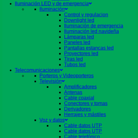
Iluminación LED y de emergencia
Iluminación
Control y regulacion
Downlight led
Iluminación de emergencia
Iluminación led navideña
Lámparas led
Paneles led
Pantallas estancas led
Proyectores led
Tiras led
Tubos led
Telecomunicaciones
Porteros y Videoporteros
Televisión
Amplificadores
Antenas
Cable coaxial
Conectores y tomas
Derivadores
Herrajes y mástiles
Voz y datos
Cable datos UTP
Cable datos UTP
Cable telefónico