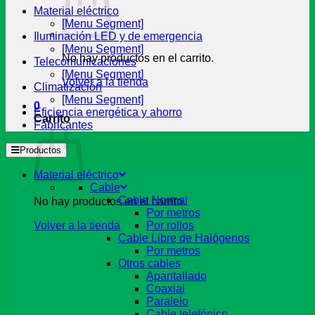
Material eléctrico
[Menu Segment]
Iluminación LED y de emergencia
[Menu Segment]
No hay productos en el carrito.
Telecomunicaciones
[Menu Segment]
Volver a la tienda
Climatización
[Menu Segment]
0
Eficiencia energética y ahorro
Carrito
Fabricantes
Productos
Material eléctrico
Cable
Cable Normal
No hay productos en el carrito.
Por metros
Volver a la tienda
Por rollos
Cable Libre de Halógenos
Por metros
Otros cables
Apantallado
Coaxial
Paralelo
Cable telefónico