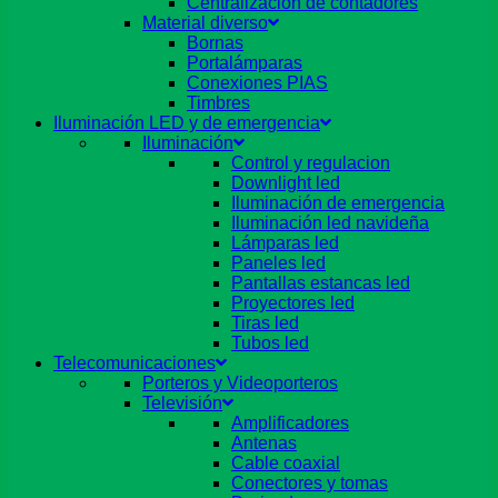
Centralizacion de contadores
Material diverso
Bornas
Portalámparas
Conexiones PIAS
Timbres
Iluminación LED y de emergencia
Iluminación
Control y regulacion
Downlight led
Iluminación de emergencia
Iluminación led navideña
Lámparas led
Paneles led
Pantallas estancas led
Proyectores led
Tiras led
Tubos led
Telecomunicaciones
Porteros y Videoporteros
Televisión
Amplificadores
Antenas
Cable coaxial
Conectores y tomas