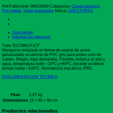
PG-
16
Ref.Fabricante:
96016000
Categorías:
Canalizaciones
,
cantidad
Pvc+metal
,
Tubos traqueales
Marca:
GAESTOPAS
Descripción
Información adicional
Tubo “ECOMILFLEX”
Manguera ondulada en forma de espiral de acero
galvanizado recubierta de PVC gris para protec-ción de
cables. (Negro, bajo demanda). Flexible, estanca al aire y
agua, temperatura entre –20ºC y+80ºC, durante un breve
tiempo hasta +100ºC. Resistencia mecánica. IP65,
DOCUMENTACION TECNICA
Peso
5,97 kg
Dimensiones
15 × 40 × 40 cm
Productos relacionados