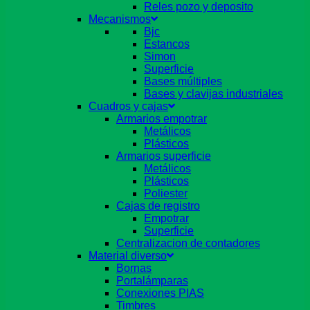
Reles pozo y deposito
Mecanismos
Bjc
Estancos
Simon
Superficie
Bases múltiples
Bases y clavijas industriales
Cuadros y cajas
Armarios empotrar
Metálicos
Plásticos
Armarios superficie
Metálicos
Plásticos
Poliester
Cajas de registro
Empotrar
Superficie
Centralizacion de contadores
Material diverso
Bornas
Portalámparas
Conexiones PIAS
Timbres