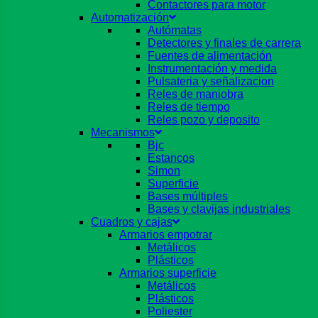
Contactores para motor
Automatización
Autómatas
Detectores y finales de carrera
Fuentes de alimentación
Instrumentación y medida
Pulsateria y señalizacion
Reles de maniobra
Reles de tiempo
Reles pozo y deposito
Mecanismos
Bjc
Estancos
Simon
Superficie
Bases múltiples
Bases y clavijas industriales
Cuadros y cajas
Armarios empotrar
Metálicos
Plásticos
Armarios superficie
Metálicos
Plásticos
Poliester