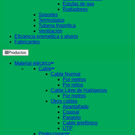
Estufas de gas
Radiadores
Soportes
Termostatos
Tuberia frigorifica
Ventilación
Eficiencia energética y ahorro
Fabricantes
Productos
Material eléctrico
Cable
Cable Normal
Por metros
Por rollos
Cable Libre de Halógenos
Por metros
Otros cables
Apantallado
Coaxial
Paralelo
Cable telefónico
UTP
Protecciones