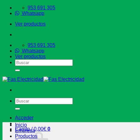
Saltar
953 691 305
al
Whatsapp
contenido
Ver productos
953 691 305
Whatsapp
Ver productos
Buscar
por:
Buscar
por:
Acceder
Inicio
Carrito /
0,00
€
0
Empresa
Productos