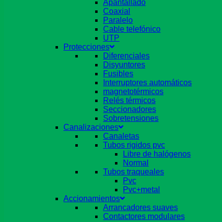
Apantallado
Coaxial
Paralelo
Cable telefónico
UTP
Protecciones
Diferenciales
Disyuntores
Fusibles
Interruptores automáticos
magnetotérmicos
Relés térmicos
Seccionadores
Sobretensiones
Canalizaciones
Canaletas
Tubos rigidos pvc
Libre de halógenos
Normal
Tubos traqueales
Pvc
Pvc+metal
Accionamientos
Arrancadores suaves
Contactores modulares