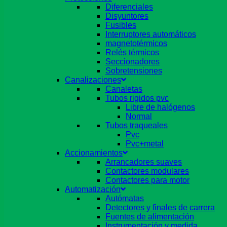
Diferenciales
Disyuntores
Fusibles
Interruptores automáticos
magnetotérmicos
Relés térmicos
Seccionadores
Sobretensiones
Canalizaciones
Canaletas
Tubos rigidos pvc
Libre de halógenos
Normal
Tubos traqueales
Pvc
Pvc+metal
Accionamientos
Arrancadores suaves
Contactores modulares
Contactores para motor
Automatización
Autómatas
Detectores y finales de carrera
Fuentes de alimentación
Instrumentación y medida