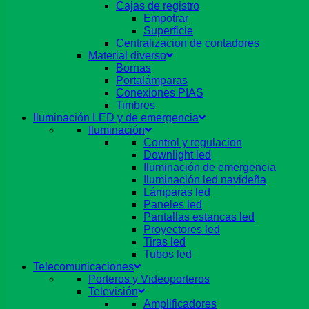
Cajas de registro
Empotrar
Superficie
Centralizacion de contadores
Material diverso
Bornas
Portalámparas
Conexiones PIAS
Timbres
Iluminación LED y de emergencia
Iluminación
Control y regulacion
Downlight led
Iluminación de emergencia
Iluminación led navideña
Lámparas led
Paneles led
Pantallas estancas led
Proyectores led
Tiras led
Tubos led
Telecomunicaciones
Porteros y Videoporteros
Televisión
Amplificadores