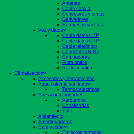
Antenas
Cable coaxial
Conectores y tomas
Derivadores
Herrajes y mástiles
Voz y datos
Cable datos UTP
Cable datos UTP
Cable telefónico
Conectores RJ45
Crimpadoras
Fibra óptica
Racks y patch
Climatización
Accesorios y herramientas
Agua caliente sanitaria
Termos electricos
Aire acondicionado
Aerotermia
Canalizadas
Split
Aislamiento
Amortiguadores
Calefacción
Emisores termicos