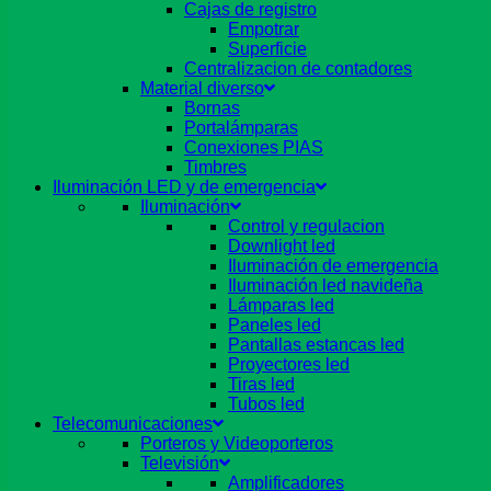
Cajas de registro
Empotrar
Superficie
Centralizacion de contadores
Material diverso
Bornas
Portalámparas
Conexiones PIAS
Timbres
Iluminación LED y de emergencia
Iluminación
Control y regulacion
Downlight led
Iluminación de emergencia
Iluminación led navideña
Lámparas led
Paneles led
Pantallas estancas led
Proyectores led
Tiras led
Tubos led
Telecomunicaciones
Porteros y Videoporteros
Televisión
Amplificadores