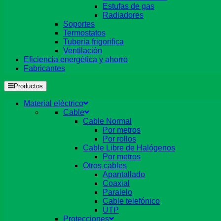
Estufas de gas
Radiadores
Soportes
Termostatos
Tuberia frigorifica
Ventilación
Eficiencia energética y ahorro
Fabricantes
Productos
Material eléctrico
Cable
Cable Normal
Por metros
Por rollos
Cable Libre de Halógenos
Por metros
Otros cables
Apantallado
Coaxial
Paralelo
Cable telefónico
UTP
Protecciones