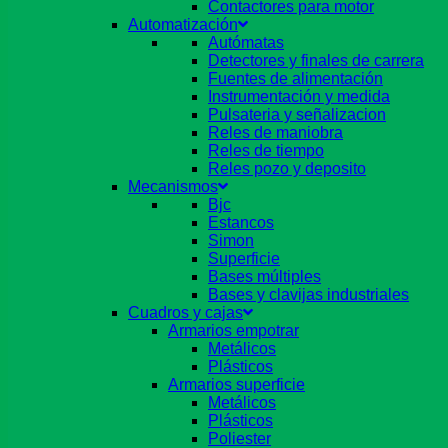
Contactores para motor
Automatización
Autómatas
Detectores y finales de carrera
Fuentes de alimentación
Instrumentación y medida
Pulsateria y señalizacion
Reles de maniobra
Reles de tiempo
Reles pozo y deposito
Mecanismos
Bjc
Estancos
Simon
Superficie
Bases múltiples
Bases y clavijas industriales
Cuadros y cajas
Armarios empotrar
Metálicos
Plásticos
Armarios superficie
Metálicos
Plásticos
Poliester