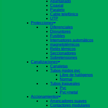
Apantallado
Coaxial
Paralelo
Cable telefónico
UTP
Protecciones
Diferenciales
Disyuntores
Fusibles
Interruptores automáticos
magnetotérmicos
Relés térmicos
Seccionadores
Sobretensiones
Canalizaciones
Canaletas
Tubos rigidos pvc
Libre de halógenos
Normal
Tubos traqueales
Pvc
Pvc+metal
Accionamientos
Arrancadores suaves
Contactores modulares