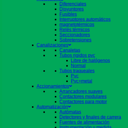
Diferenciales
Disyuntores
Fusibles
Interruptores automáticos
magnetotérmicos
Relés térmicos
Seccionadores
Sobretensiones
Canalizaciones
Canaletas
Tubos rigidos pvc
Libre de halógenos
Normal
Tubos traqueales
Pvc
Pvc+metal
Accionamientos
Arrancadores suaves
Contactores modulares
Contactores para motor
Automatización
Autómatas
Detectores y finales de carrera
Fuentes de alimentación
Instrumentación y medida