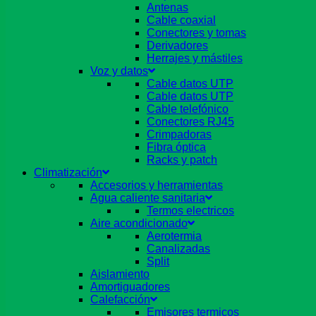
Antenas
Cable coaxial
Conectores y tomas
Derivadores
Herrajes y mástiles
Voz y datos
Cable datos UTP
Cable datos UTP
Cable telefónico
Conectores RJ45
Crimpadoras
Fibra óptica
Racks y patch
Climatización
Accesorios y herramientas
Agua caliente sanitaria
Termos electricos
Aire acondicionado
Aerotermia
Canalizadas
Split
Aislamiento
Amortiguadores
Calefacción
Emisores termicos