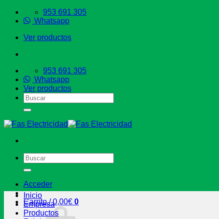
Saltar
953 691 305
al
Whatsapp
contenido
Ver productos
953 691 305
Whatsapp
Ver productos
Buscar
por:
Buscar
por:
Acceder
Inicio
Carrito /
0,00
€
0
Empresa
Productos