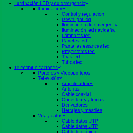
Iluminación LED y de emergencia
Iluminación
Control y regulacion
Downlight led
Iluminación de emergencia
Iluminación led navideña
Lámparas led
Paneles led
Pantallas estancas led
Proyectores led
Tiras led
Tubos led
Telecomunicaciones
Porteros y Videoporteros
Televisión
Amplificadores
Antenas
Cable coaxial
Conectores y tomas
Derivadores
Herrajes y mástiles
Voz y datos
Cable datos UTP
Cable datos UTP
Cable telefónico