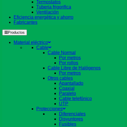
Termostatos
Tuberia frigorifica
Ventilación
Eficiencia energética y ahorro
Fabricantes
Productos
Material eléctrico
Cable
Cable Normal
Por metros
Por rollos
Cable Libre de Halógenos
Por metros
Otros cables
Apantallado
Coaxial
Paralelo
Cable telefónico
UTP
Protecciones
Diferenciales
Disyuntores
Fusibles