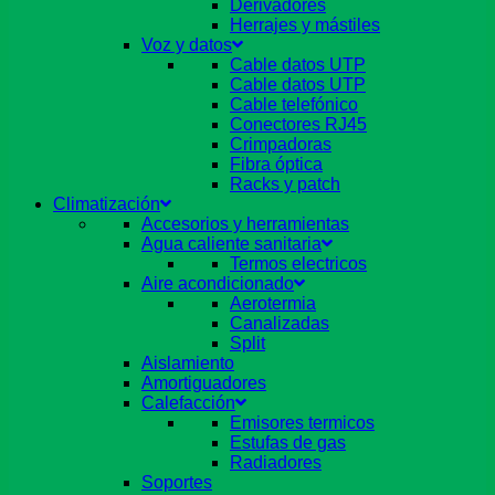
Derivadores
Herrajes y mástiles
Voz y datos
Cable datos UTP
Cable datos UTP
Cable telefónico
Conectores RJ45
Crimpadoras
Fibra óptica
Racks y patch
Climatización
Accesorios y herramientas
Agua caliente sanitaria
Termos electricos
Aire acondicionado
Aerotermia
Canalizadas
Split
Aislamiento
Amortiguadores
Calefacción
Emisores termicos
Estufas de gas
Radiadores
Soportes