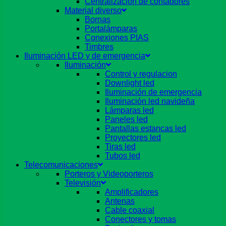
Centralizacion de contadores
Material diverso
Bornas
Portalámparas
Conexiones PIAS
Timbres
Iluminación LED y de emergencia
Iluminación
Control y regulacion
Downlight led
Iluminación de emergencia
Iluminación led navideña
Lámparas led
Paneles led
Pantallas estancas led
Proyectores led
Tiras led
Tubos led
Telecomunicaciones
Porteros y Videoporteros
Televisión
Amplificadores
Antenas
Cable coaxial
Conectores y tomas