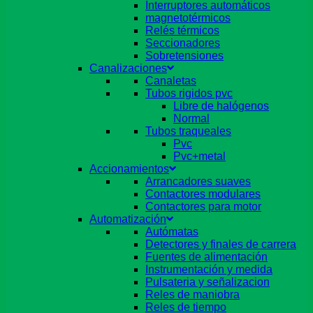
Interruptores automáticos
magnetotérmicos
Relés térmicos
Seccionadores
Sobretensiones
Canalizaciones
Canaletas
Tubos rigidos pvc
Libre de halógenos
Normal
Tubos traqueales
Pvc
Pvc+metal
Accionamientos
Arrancadores suaves
Contactores modulares
Contactores para motor
Automatización
Autómatas
Detectores y finales de carrera
Fuentes de alimentación
Instrumentación y medida
Pulsateria y señalizacion
Reles de maniobra
Reles de tiempo