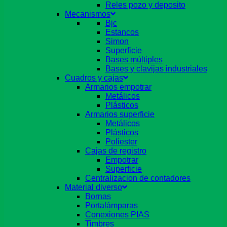
Reles pozo y deposito
Mecanismos
Bjc
Estancos
Simon
Superficie
Bases múltiples
Bases y clavijas industriales
Cuadros y cajas
Armarios empotrar
Metálicos
Plásticos
Armarios superficie
Metálicos
Plásticos
Poliester
Cajas de registro
Empotrar
Superficie
Centralizacion de contadores
Material diverso
Bornas
Portalámparas
Conexiones PIAS
Timbres