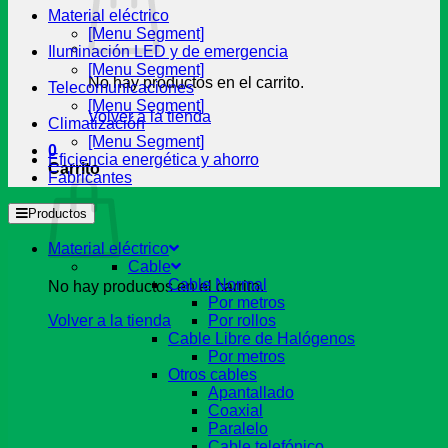
Material eléctrico
[Menu Segment]
Iluminación LED y de emergencia
[Menu Segment]
No hay productos en el carrito.
Telecomunicaciones
[Menu Segment]
Volver a la tienda
Climatización
[Menu Segment]
0
Eficiencia energética y ahorro
Carrito
Fabricantes
Productos
Material eléctrico
Cable
Cable Normal
No hay productos en el carrito.
Por metros
Volver a la tienda
Por rollos
Cable Libre de Halógenos
Por metros
Otros cables
Apantallado
Coaxial
Paralelo
Cable telefónico