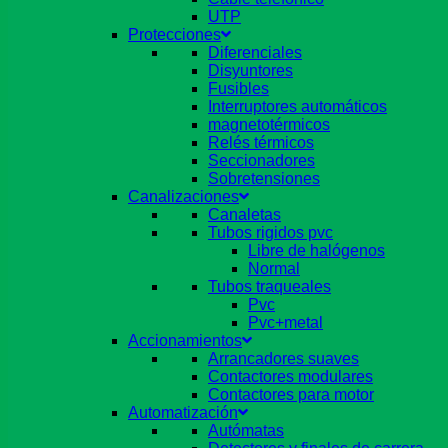
UTP
Protecciones
Diferenciales
Disyuntores
Fusibles
Interruptores automáticos
magnetotérmicos
Relés térmicos
Seccionadores
Sobretensiones
Canalizaciones
Canaletas
Tubos rigidos pvc
Libre de halógenos
Normal
Tubos traqueales
Pvc
Pvc+metal
Accionamientos
Arrancadores suaves
Contactores modulares
Contactores para motor
Automatización
Autómatas