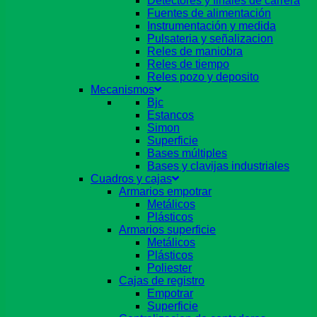
Detectores y finales de carrera
Fuentes de alimentación
Instrumentación y medida
Pulsateria y señalizacion
Reles de maniobra
Reles de tiempo
Reles pozo y deposito
Mecanismos
Bjc
Estancos
Simon
Superficie
Bases múltiples
Bases y clavijas industriales
Cuadros y cajas
Armarios empotrar
Metálicos
Plásticos
Armarios superficie
Metálicos
Plásticos
Poliester
Cajas de registro
Empotrar
Superficie