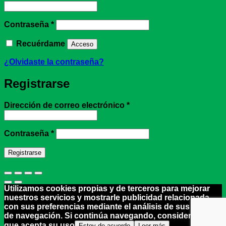
Obligatorio
Contraseña
*
Recuérdame
Acceso
¿Olvidaste la contraseña?
Registrarse
Obligatorio
Dirección de correo electrónico
*
Obligatorio
Contraseña
*
Registrarse
Utilizamos cookies propias y de terceros para mejorar
nuestros servicios y mostrarle publicidad relacionada
con sus preferencias mediante el análisis de sus hábitos
de navegación. Si continúa navegando, consideramos
que acepta su uso
Estoy de acuerdo
Leer más