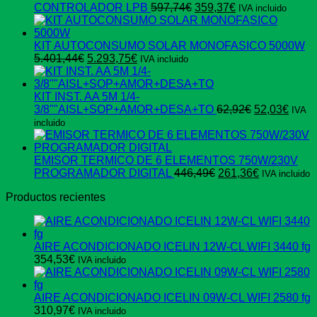
El
El
CONTROLADOR LPB
597,74
€
359,37
€
IVA incluido
precio
precio
original
actual
era:
es:
KIT AUTOCONSUMO SOLAR MONOFASICO 5000W
El
El
597,74€.
359,37€.
5.401,44
€
5.293,75
€
IVA incluido
precio
precio
original
actual
era:
es:
KIT INST. AA 5M 1/4-
5.401,44€.
5.293,75€.
El
El
3/8""AISL+SOP+AMOR+DESA+TO
62,92
€
52,03
€
IVA
precio
preci
incluido
original
actua
era:
es:
62,92€.
52,03
EMISOR TERMICO DE 6 ELEMENTOS 750W/230V
El
El
PROGRAMADOR DIGITAL
446,49
€
261,36
€
IVA incluido
precio
precio
Productos recientes
original
actual
era:
es:
446,49€.
261,36€.
AIRE ACONDICIONADO ICELIN 12W-CL WIFI 3440 fg
354,53
€
IVA incluido
AIRE ACONDICIONADO ICELIN 09W-CL WIFI 2580 fg
310,97
€
IVA incluido