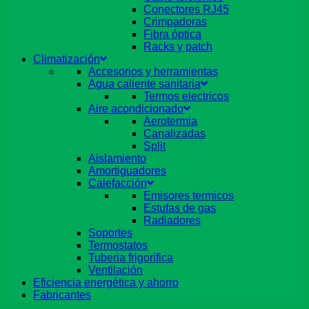
Conectores RJ45
Crimpadoras
Fibra óptica
Racks y patch
Climatización
Accesorios y herramientas
Agua caliente sanitaria
Termos electricos
Aire acondicionado
Aerotermia
Canalizadas
Split
Aislamiento
Amortiguadores
Calefacción
Emisores termicos
Estufas de gas
Radiadores
Soportes
Termostatos
Tuberia frigorifica
Ventilación
Eficiencia energética y ahorro
Fabricantes