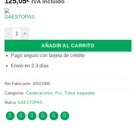
125,05
IVA incluido
ROLLO TUBO "ELECTROFLEX-SP" (25MT) PVC PG-21 cantidad
AÑADIR AL CARRITO
Pago seguro con tarjeta de crédito
Envío en 2-3 días
Ref.Fabricante:
92021000
Categorías:
Canalizaciones
,
Pvc
,
Tubos traqueales
Marca:
GAESTOPAS