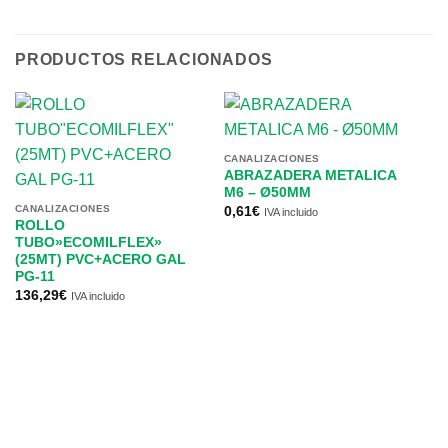
PRODUCTOS RELACIONADOS
CANALIZACIONES
ABRAZADERA METALICA
M6 – Ø50MM
CANALIZACIONES
0,61
€
IVA incluido
ROLLO
TUBO»ECOMILFLEX»
(25MT) PVC+ACERO GAL
PG-11
136,29
€
IVA incluido
CA
T
I
6
8,