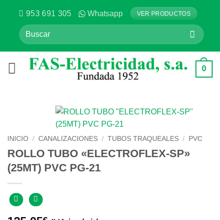
Saltar
953 691 305
Whatsapp
VER PRODUCTOS
al
Buscar
contenido
por:
0
INICIO
/
CANALIZACIONES
/
TUBOS TRAQUEALES
/
PVC
ROLLO TUBO «ELECTROFLEX-SP»
(25MT) PVC PG-21
€