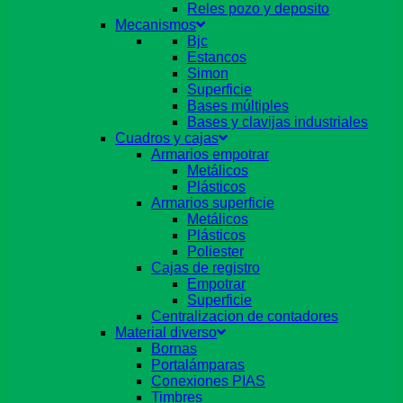
Reles pozo y deposito
Mecanismos
Bjc
Estancos
Simon
Superficie
Bases múltiples
Bases y clavijas industriales
Cuadros y cajas
Armarios empotrar
Metálicos
Plásticos
Armarios superficie
Metálicos
Plásticos
Poliester
Cajas de registro
Empotrar
Superficie
Centralizacion de contadores
Material diverso
Bornas
Portalámparas
Conexiones PIAS
Timbres