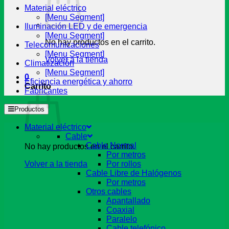
Material eléctrico
[Menu Segment]
Iluminación LED y de emergencia
[Menu Segment]
No hay productos en el carrito.
Telecomunicaciones
[Menu Segment]
Volver a la tienda
Climatización
[Menu Segment]
0
Eficiencia energética y ahorro
Carrito
Fabricantes
Productos
Material eléctrico
Cable
Cable Normal
No hay productos en el carrito.
Por metros
Volver a la tienda
Por rollos
Cable Libre de Halógenos
Por metros
Otros cables
Apantallado
Coaxial
Paralelo
Cable telefónico