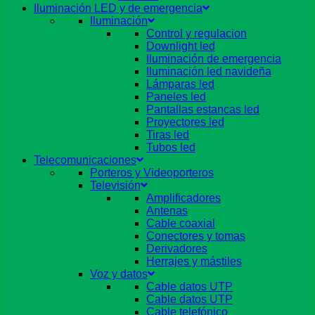
Iluminación LED y de emergencia
Iluminación
Control y regulacion
Downlight led
Iluminación de emergencia
Iluminación led navideña
Lámparas led
Paneles led
Pantallas estancas led
Proyectores led
Tiras led
Tubos led
Telecomunicaciones
Porteros y Videoporteros
Televisión
Amplificadores
Antenas
Cable coaxial
Conectores y tomas
Derivadores
Herrajes y mástiles
Voz y datos
Cable datos UTP
Cable datos UTP
Cable telefónico