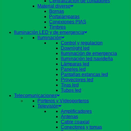
Centralizacion de contadores
Material diverso
Bornas
Portalámparas
Conexiones PIAS
Timbres
Iluminación LED y de emergencia
Iluminación
Control y regulacion
Downlight led
Iluminación de emergencia
Iluminación led navideña
Lámparas led
Paneles led
Pantallas estancas led
Proyectores led
Tiras led
Tubos led
Telecomunicaciones
Porteros y Videoporteros
Televisión
Amplificadores
Antenas
Cable coaxial
Conectores y tomas