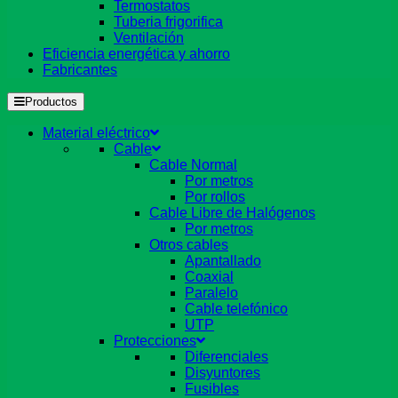
Termostatos
Tuberia frigorifica
Ventilación
Eficiencia energética y ahorro
Fabricantes
Productos
Material eléctrico
Cable
Cable Normal
Por metros
Por rollos
Cable Libre de Halógenos
Por metros
Otros cables
Apantallado
Coaxial
Paralelo
Cable telefónico
UTP
Protecciones
Diferenciales
Disyuntores
Fusibles