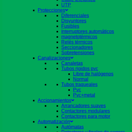
UTP
Protecciones
Diferenciales
Disyuntores
Fusibles
Interruptores automáticos
magnetotérmicos
Relés térmicos
Seccionadores
Sobretensiones
Canalizaciones
Canaletas
Tubos rigidos pvc
Libre de halógenos
Normal
Tubos traqueales
Pvc
Pvc+metal
Accionamientos
Arrancadores suaves
Contactores modulares
Contactores para motor
Automatización
Autómatas