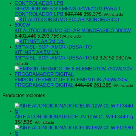
SERVIDOR WEB SIEMENS 0ZW672.01 PARA 1
El
El
CONTROLADOR LPB
597,74
€
359,37
€
IVA incluido
precio
precio
original
actual
era:
es:
KIT AUTOCONSUMO SOLAR MONOFASICO 5000W
El
El
597,74€.
359,37€.
5.401,44
€
5.293,75
€
IVA incluido
precio
precio
original
actual
era:
es:
KIT INST. AA 5M 1/4-
5.401,44€.
5.293,75€.
El
El
3/8""AISL+SOP+AMOR+DESA+TO
62,92
€
52,03
€
IVA
precio
preci
incluido
original
actua
era:
es:
62,92€.
52,03
EMISOR TERMICO DE 6 ELEMENTOS 750W/230V
El
El
PROGRAMADOR DIGITAL
446,49
€
261,36
€
IVA incluido
precio
precio
Productos recientes
original
actual
era:
es:
446,49€.
261,36€.
AIRE ACONDICIONADO ICELIN 12W-CL WIFI 3440 fg
354,53
€
IVA incluido