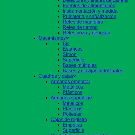
Detectores y finales de carrera
Fuentes de alimentación
Instrumentación y medida
Pulsateria y señalizacion
Reles de maniobra
Reles de tiempo
Reles pozo y deposito
Mecanismos
Bjc
Estancos
Simon
Superficie
Bases múltiples
Bases y clavijas industriales
Cuadros y cajas
Armarios empotrar
Metálicos
Plásticos
Armarios superficie
Metálicos
Plásticos
Poliester
Cajas de registro
Empotrar
Superficie