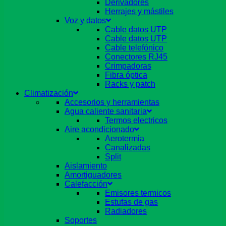
Derivadores
Herrajes y mástiles
Voz y datos
Cable datos UTP
Cable datos UTP
Cable telefónico
Conectores RJ45
Crimpadoras
Fibra óptica
Racks y patch
Climatización
Accesorios y herramientas
Agua caliente sanitaria
Termos electricos
Aire acondicionado
Aerotermia
Canalizadas
Split
Aislamiento
Amortiguadores
Calefacción
Emisores termicos
Estufas de gas
Radiadores
Soportes