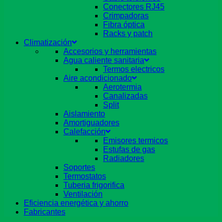
Conectores RJ45
Crimpadoras
Fibra óptica
Racks y patch
Climatización
Accesorios y herramientas
Agua caliente sanitaria
Termos electricos
Aire acondicionado
Aerotermia
Canalizadas
Split
Aislamiento
Amortiguadores
Calefacción
Emisores termicos
Estufas de gas
Radiadores
Soportes
Termostatos
Tuberia frigorifica
Ventilación
Eficiencia energética y ahorro
Fabricantes