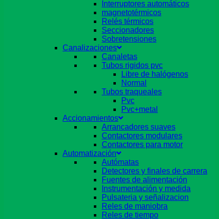
Interruptores automáticos
magnetotérmicos
Relés térmicos
Seccionadores
Sobretensiones
Canalizaciones
Canaletas
Tubos rigidos pvc
Libre de halógenos
Normal
Tubos traqueales
Pvc
Pvc+metal
Accionamientos
Arrancadores suaves
Contactores modulares
Contactores para motor
Automatización
Autómatas
Detectores y finales de carrera
Fuentes de alimentación
Instrumentación y medida
Pulsateria y señalizacion
Reles de maniobra
Reles de tiempo