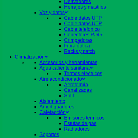
Derivadores
Herrajes y mástiles
Voz y datos
Cable datos UTP
Cable datos UTP
Cable telefónico
Conectores RJ45
Crimpadoras
Fibra óptica
Racks y patch
Climatización
Accesorios y herramientas
Agua caliente sanitaria
Termos electricos
Aire acondicionado
Aerotermia
Canalizadas
Split
Aislamiento
Amortiguadores
Calefacción
Emisores termicos
Estufas de gas
Radiadores
Soportes