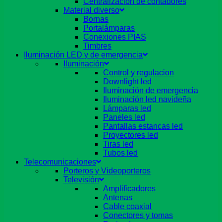
Centralizacion de contadores
Material diverso
Bornas
Portalámparas
Conexiones PIAS
Timbres
Iluminación LED y de emergencia
Iluminación
Control y regulacion
Downlight led
Iluminación de emergencia
Iluminación led navideña
Lámparas led
Paneles led
Pantallas estancas led
Proyectores led
Tiras led
Tubos led
Telecomunicaciones
Porteros y Videoporteros
Televisión
Amplificadores
Antenas
Cable coaxial
Conectores y tomas