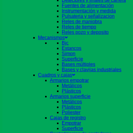
Detectores y finales de carrera
Fuentes de alimentación
Instrumentación y medida
Pulsateria y señalizacion
Reles de maniobra
Reles de tiempo
Reles pozo y deposito
Mecanismos
Bjc
Estancos
Simon
Superficie
Bases múltiples
Bases y clavijas industriales
Cuadros y cajas
Armarios empotrar
Metálicos
Plásticos
Armarios superficie
Metálicos
Plásticos
Poliester
Cajas de registro
Empotrar
Superficie