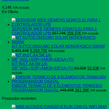
4,14
€
IVA incluido
En Oferta
SERVIDOR WEB SIEMENS 0ZW672.01 PARA 1
El
El
CONTROLADOR LPB
597,74
€
359,37
€
IVA incluido
precio
precio
original
actual
era:
es:
KIT AUTOCONSUMO SOLAR MONOFASICO 5000W
El
El
597,74€.
359,37€.
5.401,44
€
5.293,75
€
IVA incluido
precio
precio
original
actual
era:
es:
KIT INST. AA 5M 1/4-
5.401,44€.
5.293,75€.
El
El
3/8""AISL+SOP+AMOR+DESA+TO
62,92
€
52,03
€
IVA
precio
preci
incluido
original
actua
era:
es:
62,92€.
52,03
EMISOR TERMICO DE 6 ELEMENTOS 750W/230V
El
El
PROGRAMADOR DIGITAL
446,49
€
261,36
€
IVA incluido
precio
precio
Productos recientes
original
actual
era:
es:
446,49€.
261,36€.