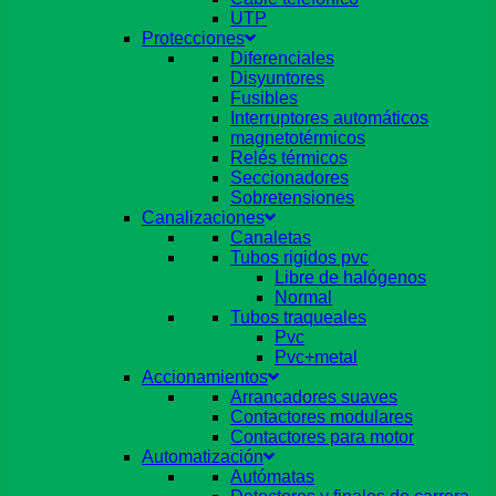
UTP
Protecciones
Diferenciales
Disyuntores
Fusibles
Interruptores automáticos
magnetotérmicos
Relés térmicos
Seccionadores
Sobretensiones
Canalizaciones
Canaletas
Tubos rigidos pvc
Libre de halógenos
Normal
Tubos traqueales
Pvc
Pvc+metal
Accionamientos
Arrancadores suaves
Contactores modulares
Contactores para motor
Automatización
Autómatas