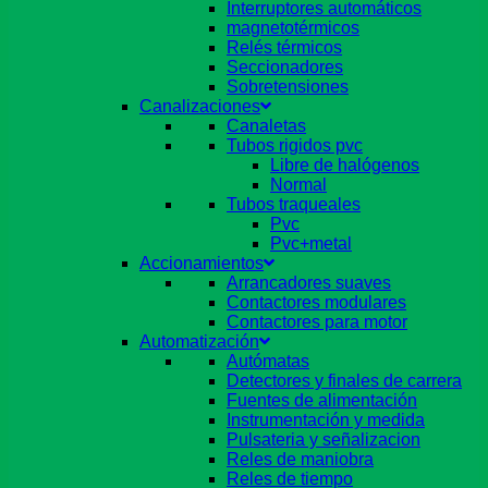
Interruptores automáticos
magnetotérmicos
Relés térmicos
Seccionadores
Sobretensiones
Canalizaciones
Canaletas
Tubos rigidos pvc
Libre de halógenos
Normal
Tubos traqueales
Pvc
Pvc+metal
Accionamientos
Arrancadores suaves
Contactores modulares
Contactores para motor
Automatización
Autómatas
Detectores y finales de carrera
Fuentes de alimentación
Instrumentación y medida
Pulsateria y señalizacion
Reles de maniobra
Reles de tiempo