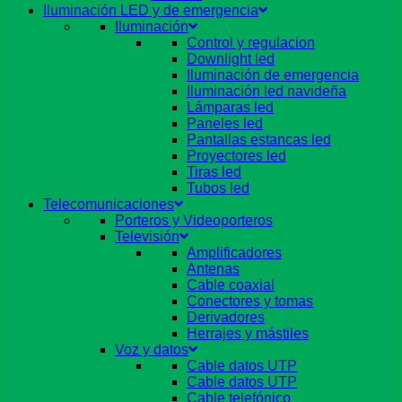
Iluminación LED y de emergencia
Iluminación
Control y regulacion
Downlight led
Iluminación de emergencia
Iluminación led navideña
Lámparas led
Paneles led
Pantallas estancas led
Proyectores led
Tiras led
Tubos led
Telecomunicaciones
Porteros y Videoporteros
Televisión
Amplificadores
Antenas
Cable coaxial
Conectores y tomas
Derivadores
Herrajes y mástiles
Voz y datos
Cable datos UTP
Cable datos UTP
Cable telefónico