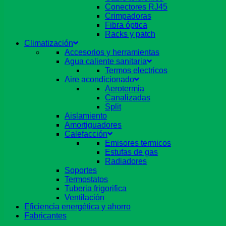
Conectores RJ45
Crimpadoras
Fibra óptica
Racks y patch
Climatización
Accesorios y herramientas
Agua caliente sanitaria
Termos electricos
Aire acondicionado
Aerotermia
Canalizadas
Split
Aislamiento
Amortiguadores
Calefacción
Emisores termicos
Estufas de gas
Radiadores
Soportes
Termostatos
Tuberia frigorifica
Ventilación
Eficiencia energética y ahorro
Fabricantes