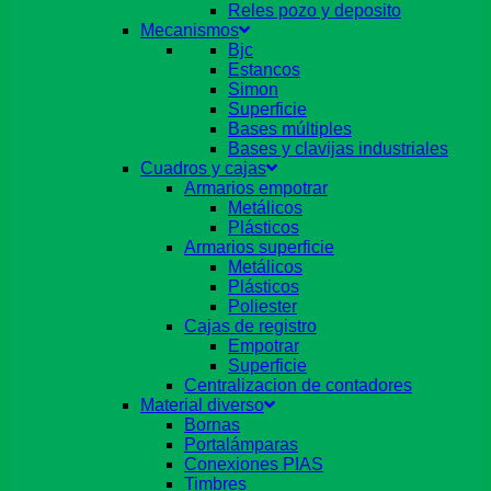
Reles pozo y deposito
Mecanismos
Bjc
Estancos
Simon
Superficie
Bases múltiples
Bases y clavijas industriales
Cuadros y cajas
Armarios empotrar
Metálicos
Plásticos
Armarios superficie
Metálicos
Plásticos
Poliester
Cajas de registro
Empotrar
Superficie
Centralizacion de contadores
Material diverso
Bornas
Portalámparas
Conexiones PIAS
Timbres