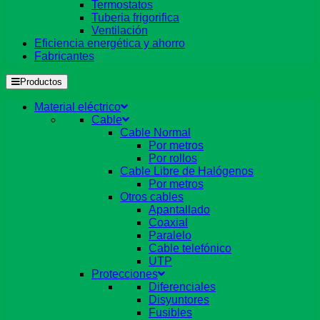
Termostatos
Tuberia frigorifica
Ventilación
Eficiencia energética y ahorro
Fabricantes
Productos
Material eléctrico
Cable
Cable Normal
Por metros
Por rollos
Cable Libre de Halógenos
Por metros
Otros cables
Apantallado
Coaxial
Paralelo
Cable telefónico
UTP
Protecciones
Diferenciales
Disyuntores
Fusibles