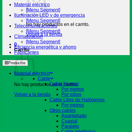
Material eléctrico
[Menu Segment]
Iluminación LED y de emergencia
[Menu Segment]
No hay productos en el carrito.
Telecomunicaciones
[Menu Segment]
Volver a la tienda
Climatización
[Menu Segment]
0
Eficiencia energética y ahorro
Carrito
Fabricantes
Productos
Material eléctrico
Cable
Cable Normal
No hay productos en el carrito.
Por metros
Volver a la tienda
Por rollos
Cable Libre de Halógenos
Por metros
Otros cables
Apantallado
Coaxial
Paralelo
Cable telefónico