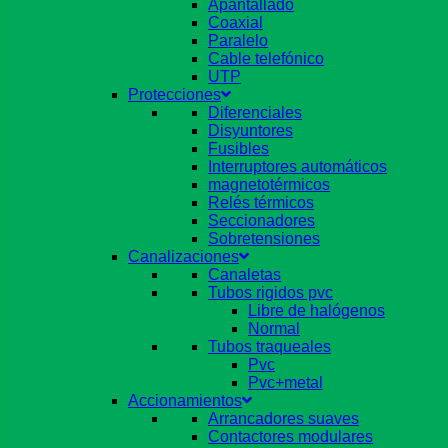
Apantallado
Coaxial
Paralelo
Cable telefónico
UTP
Protecciones
Diferenciales
Disyuntores
Fusibles
Interruptores automáticos
magnetotérmicos
Relés térmicos
Seccionadores
Sobretensiones
Canalizaciones
Canaletas
Tubos rigidos pvc
Libre de halógenos
Normal
Tubos traqueales
Pvc
Pvc+metal
Accionamientos
Arrancadores suaves
Contactores modulares