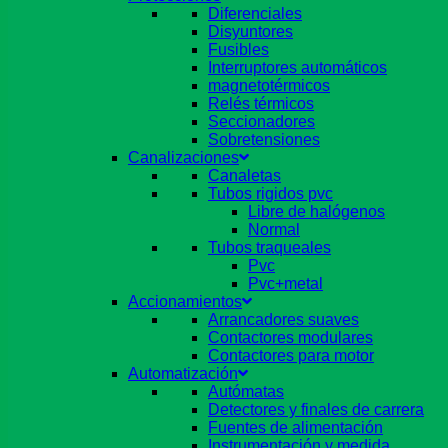
Diferenciales
Disyuntores
Fusibles
Interruptores automáticos
magnetotérmicos
Relés térmicos
Seccionadores
Sobretensiones
Canalizaciones
Canaletas
Tubos rigidos pvc
Libre de halógenos
Normal
Tubos traqueales
Pvc
Pvc+metal
Accionamientos
Arrancadores suaves
Contactores modulares
Contactores para motor
Automatización
Autómatas
Detectores y finales de carrera
Fuentes de alimentación
Instrumentación y medida