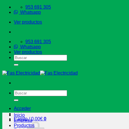
Saltar
953 691 305
al
Whatsapp
contenido
Ver productos
953 691 305
Whatsapp
Ver productos
Buscar
por:
Buscar
por:
Acceder
Inicio
Carrito /
0,00
€
0
Empresa
Productos