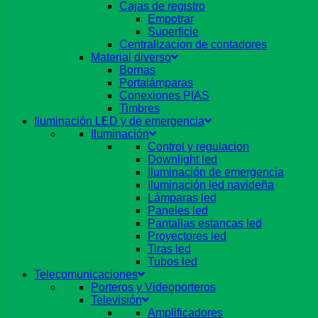
Cajas de registro
Empotrar
Superficie
Centralizacion de contadores
Material diverso
Bornas
Portalámparas
Conexiones PIAS
Timbres
Iluminación LED y de emergencia
Iluminación
Control y regulacion
Downlight led
Iluminación de emergencia
Iluminación led navideña
Lámparas led
Paneles led
Pantallas estancas led
Proyectores led
Tiras led
Tubos led
Telecomunicaciones
Porteros y Videoporteros
Televisión
Amplificadores