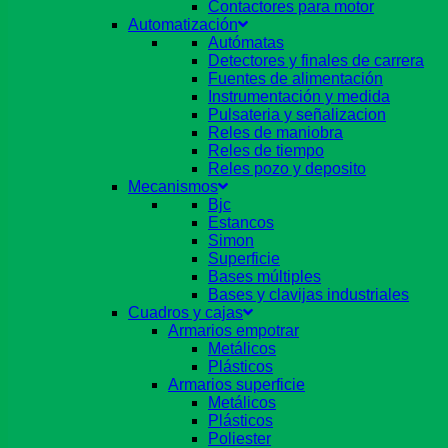
Contactores para motor
Automatización
Autómatas
Detectores y finales de carrera
Fuentes de alimentación
Instrumentación y medida
Pulsateria y señalizacion
Reles de maniobra
Reles de tiempo
Reles pozo y deposito
Mecanismos
Bjc
Estancos
Simon
Superficie
Bases múltiples
Bases y clavijas industriales
Cuadros y cajas
Armarios empotrar
Metálicos
Plásticos
Armarios superficie
Metálicos
Plásticos
Poliester