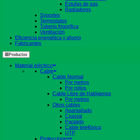
Estufas de gas
Radiadores
Soportes
Termostatos
Tuberia frigorifica
Ventilación
Eficiencia energética y ahorro
Fabricantes
Productos
Material eléctrico
Cable
Cable Normal
Por metros
Por rollos
Cable Libre de Halógenos
Por metros
Otros cables
Apantallado
Coaxial
Paralelo
Cable telefónico
UTP
Protecciones