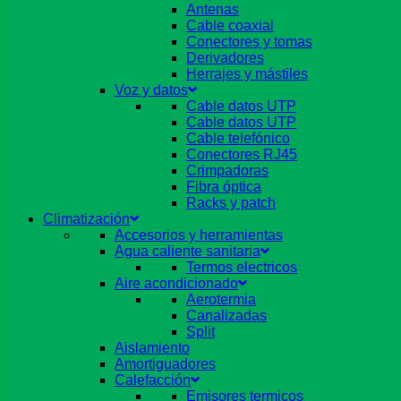
Antenas
Cable coaxial
Conectores y tomas
Derivadores
Herrajes y mástiles
Voz y datos
Cable datos UTP
Cable datos UTP
Cable telefónico
Conectores RJ45
Crimpadoras
Fibra óptica
Racks y patch
Climatización
Accesorios y herramientas
Agua caliente sanitaria
Termos electricos
Aire acondicionado
Aerotermia
Canalizadas
Split
Aislamiento
Amortiguadores
Calefacción
Emisores termicos