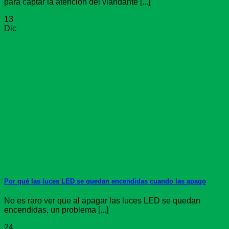
para captar la atención del viandante [...]
13
Dic
Por qué las luces LED se quedan encendidas cuando las apago
No es raro ver que al apagar las luces LED se quedan
encendidas, un problema [...]
24