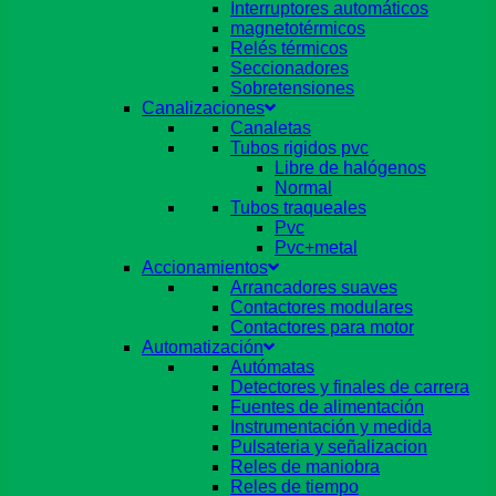
Interruptores automáticos
magnetotérmicos
Relés térmicos
Seccionadores
Sobretensiones
Canalizaciones
Canaletas
Tubos rigidos pvc
Libre de halógenos
Normal
Tubos traqueales
Pvc
Pvc+metal
Accionamientos
Arrancadores suaves
Contactores modulares
Contactores para motor
Automatización
Autómatas
Detectores y finales de carrera
Fuentes de alimentación
Instrumentación y medida
Pulsateria y señalizacion
Reles de maniobra
Reles de tiempo