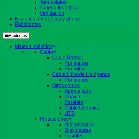
Termostatos
Tuberia frigorifica
Ventilación
Eficiencia energética y ahorro
Fabricantes
Productos
Material eléctrico
Cable
Cable Normal
Por metros
Por rollos
Cable Libre de Halógenos
Por metros
Otros cables
Apantallado
Coaxial
Paralelo
Cable telefónico
UTP
Protecciones
Diferenciales
Disyuntores
Fusibles