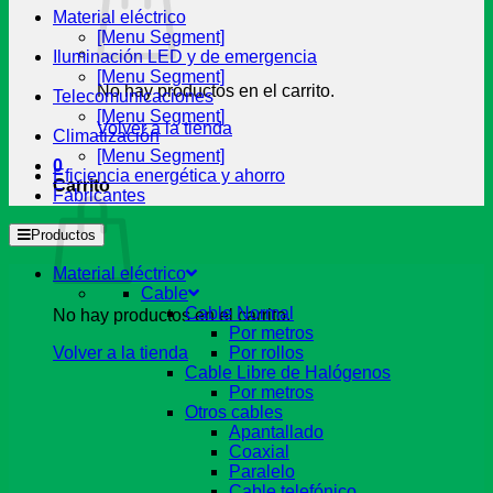
Material eléctrico
[Menu Segment]
Iluminación LED y de emergencia
[Menu Segment]
No hay productos en el carrito.
Telecomunicaciones
[Menu Segment]
Volver a la tienda
Climatización
[Menu Segment]
0
Eficiencia energética y ahorro
Carrito
Fabricantes
Productos
Material eléctrico
Cable
Cable Normal
No hay productos en el carrito.
Por metros
Volver a la tienda
Por rollos
Cable Libre de Halógenos
Por metros
Otros cables
Apantallado
Coaxial
Paralelo
Cable telefónico