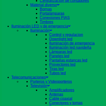
Centralizacion de contadores
Material diverso
Bornas
Portalámparas
Conexiones PIAS
Timbres
Iluminación LED y de emergencia
Iluminación
Control y regulacion
Downlight led
Iluminación de emergencia
Iluminación led navideña
Lámparas led
Paneles led
Pantallas estancas led
Proyectores led
Tiras led
Tubos led
Telecomunicaciones
Porteros y Videoporteros
Televisión
Amplificadores
Antenas
Cable coaxial
Conectores y tomas