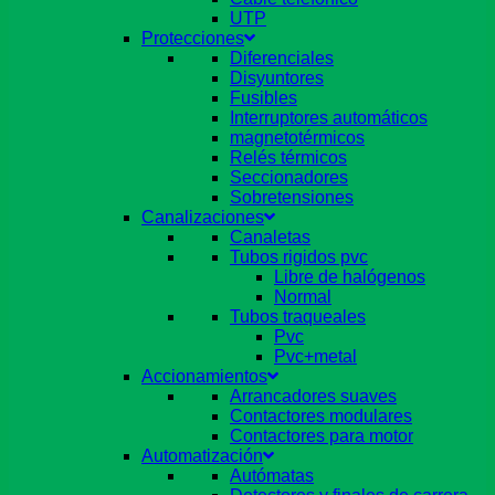
UTP
Protecciones
Diferenciales
Disyuntores
Fusibles
Interruptores automáticos
magnetotérmicos
Relés térmicos
Seccionadores
Sobretensiones
Canalizaciones
Canaletas
Tubos rigidos pvc
Libre de halógenos
Normal
Tubos traqueales
Pvc
Pvc+metal
Accionamientos
Arrancadores suaves
Contactores modulares
Contactores para motor
Automatización
Autómatas