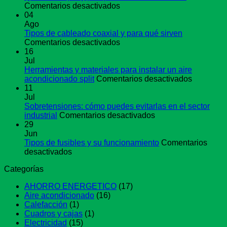
en
Comentarios desactivados
Qué
04
es
Ago
crimpar
Tipos de cableado coaxial y para qué sirven
y
en
Comentarios desactivados
por
Tipos
16
qué
de
Jul
se
cableado
Herramientas y materiales para instalar un aire
usa
coaxial
en
acondicionado split
Comentarios desactivados
este
y
Herramie
11
método
para
y
Jul
qué
materiale
Sobretensiones: cómo puedes evitarlas en el sector
sirven
en
para
industrial
Comentarios desactivados
Sobretensiones:
instalar
29
cómo
un
Jun
puedes
aire
Tipos de fusibles y su funcionamiento
Comentarios
en
evitarlas
acondici
desactivados
Tipos
en
split
Categorías
de
el
fusibles
sector
AHORRO ENERGETICO
(17)
y
industrial
Aire acondicionado
(16)
su
Calefacción
(1)
funcionamiento
Cuadros y cajas
(1)
Electricidad
(15)