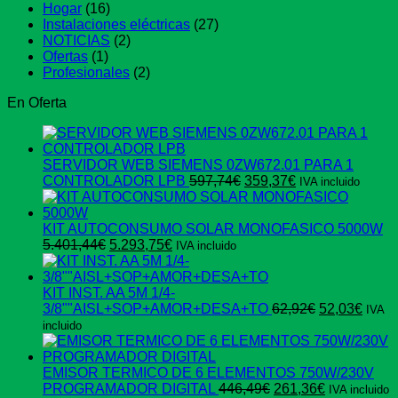
Hogar
(16)
Instalaciones eléctricas
(27)
NOTICIAS
(2)
Ofertas
(1)
Profesionales
(2)
En Oferta
SERVIDOR WEB SIEMENS 0ZW672.01 PARA 1
El
El
CONTROLADOR LPB
597,74
€
359,37
€
IVA incluido
precio
precio
original
actual
era:
es:
KIT AUTOCONSUMO SOLAR MONOFASICO 5000W
El
El
597,74€.
359,37€.
5.401,44
€
5.293,75
€
IVA incluido
precio
precio
original
actual
era:
es:
KIT INST. AA 5M 1/4-
5.401,44€.
5.293,75€.
El
El
3/8""AISL+SOP+AMOR+DESA+TO
62,92
€
52,03
€
IVA
precio
preci
incluido
original
actua
era:
es:
62,92€.
52,03
EMISOR TERMICO DE 6 ELEMENTOS 750W/230V
El
El
PROGRAMADOR DIGITAL
446,49
€
261,36
€
IVA incluido