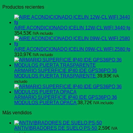
precio
precio
Productos recientes
original
actual
era:
es:
446,49€.
261,36€.
AIRE ACONDICIONADO ICELIN 12W-CL WIFI 3440 fg
354,53
€
IVA incluido
AIRE ACONDICIONADO ICELIN 09W-CL WIFI 2580 fg
310,97
€
IVA incluido
ARMARIO SUPERFICIE IP40 IDE GPS36PO 36
MODULOS PUERTA TRASPARENTE
39,93
€
IVA
incluido
ARMARIO SUPERFICIE IP40 IDE GPS36PO 36
MODULOS PUERTA OPACA
38,72
€
IVA incluido
Más vendidos
ANTIVIBRADORES DE SUELO PS-50
2,59
€
IVA