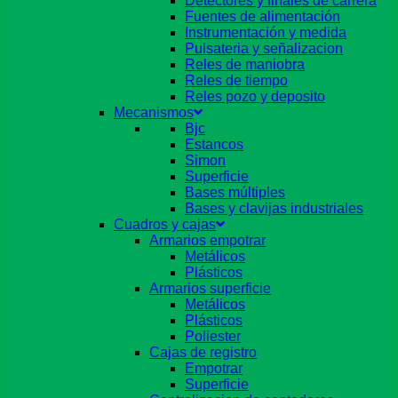
Detectores y finales de carrera
Fuentes de alimentación
Instrumentación y medida
Pulsateria y señalizacion
Reles de maniobra
Reles de tiempo
Reles pozo y deposito
Mecanismos
Bjc
Estancos
Simon
Superficie
Bases múltiples
Bases y clavijas industriales
Cuadros y cajas
Armarios empotrar
Metálicos
Plásticos
Armarios superficie
Metálicos
Plásticos
Poliester
Cajas de registro
Empotrar
Superficie