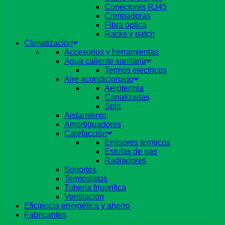
Conectores RJ45
Crimpadoras
Fibra óptica
Racks y patch
Climatización
Accesorios y herramientas
Agua caliente sanitaria
Termos electricos
Aire acondicionado
Aerotermia
Canalizadas
Split
Aislamiento
Amortiguadores
Calefacción
Emisores termicos
Estufas de gas
Radiadores
Soportes
Termostatos
Tuberia frigorifica
Ventilación
Eficiencia energética y ahorro
Fabricantes