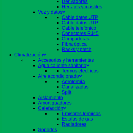
Derivadores
Herrajes y mástiles
Voz y datos
Cable datos UTP
Cable datos UTP
Cable telefónico
Conectores RJ45
Crimpadoras
Fibra óptica
Racks y patch
Climatización
Accesorios y herramientas
Agua caliente sanitaria
Termos electricos
Aire acondicionado
Aerotermia
Canalizadas
Split
Aislamiento
Amortiguadores
Calefacción
Emisores termicos
Estufas de gas
Radiadores
Soportes