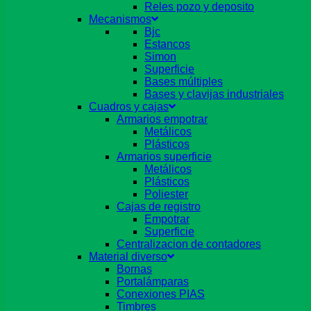
Reles pozo y deposito
Mecanismos
Bjc
Estancos
Simon
Superficie
Bases múltiples
Bases y clavijas industriales
Cuadros y cajas
Armarios empotrar
Metálicos
Plásticos
Armarios superficie
Metálicos
Plásticos
Poliester
Cajas de registro
Empotrar
Superficie
Centralizacion de contadores
Material diverso
Bornas
Portalámparas
Conexiones PIAS
Timbres