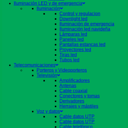
Iluminación LED y de emergencia
Iluminación
Control y regulacion
Downlight led
Iluminación de emergencia
Iluminación led navideña
Lámparas led
Paneles led
Pantallas estancas led
Proyectores led
Tiras led
Tubos led
Telecomunicaciones
Porteros y Videoporteros
Televisión
Amplificadores
Antenas
Cable coaxial
Conectores y tomas
Derivadores
Herrajes y mástiles
Voz y datos
Cable datos UTP
Cable datos UTP
Cable telefónico