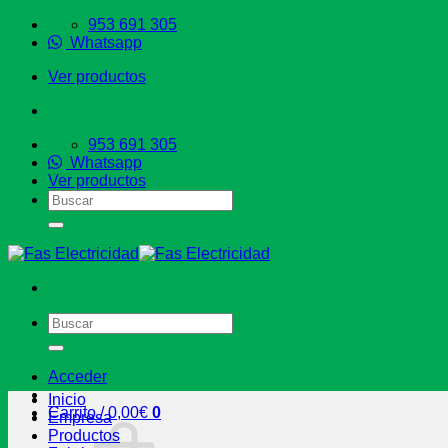
Saltar
953 691 305
al
Whatsapp
contenido
Ver productos
953 691 305
Whatsapp
Ver productos
Buscar
por:
Buscar
por:
Acceder
Inicio
Carrito /
0,00
€
0
Empresa
Productos