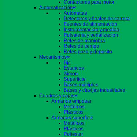
Contactores para motor
Automatización
Autómatas
Detectores y finales de carrera
Fuentes de alimentación
Instrumentación y medida
Pulsateria y señalizacion
Reles de maniobra
Reles de tiempo
Reles pozo y deposito
Mecanismos
Bjc
Estancos
Simon
Superficie
Bases múltiples
Bases y clavijas industriales
Cuadros y cajas
Armarios empotrar
Metálicos
Plásticos
Armarios superficie
Metálicos
Plásticos
Poliester