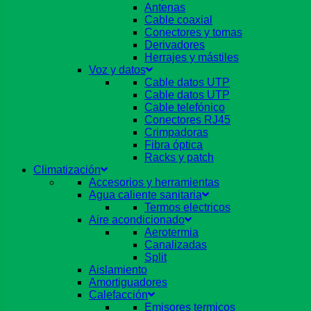
Antenas
Cable coaxial
Conectores y tomas
Derivadores
Herrajes y mástiles
Voz y datos
Cable datos UTP
Cable datos UTP
Cable telefónico
Conectores RJ45
Crimpadoras
Fibra óptica
Racks y patch
Climatización
Accesorios y herramientas
Agua caliente sanitaria
Termos electricos
Aire acondicionado
Aerotermia
Canalizadas
Split
Aislamiento
Amortiguadores
Calefacción
Emisores termicos