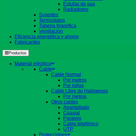
Estufas de gas
Radiadores
Soportes
Termostatos
Tuberia frigorifica
Ventilación
Eficiencia energética y ahorro
Fabricantes
Productos
Material eléctrico
Cable
Cable Normal
Por metros
Por rollos
Cable Libre de Halógenos
Por metros
Otros cables
Apantallado
Coaxial
Paralelo
Cable telefónico
UTP
Protecciones