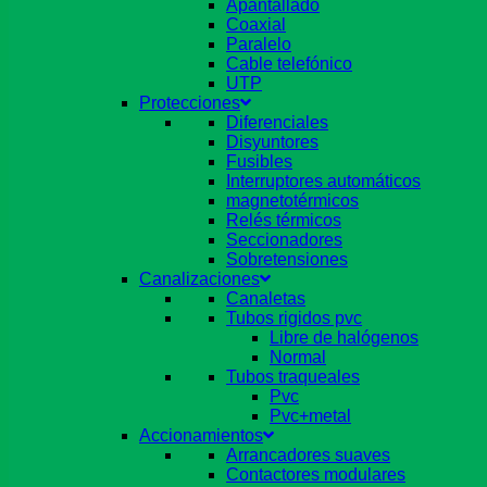
Apantallado
Coaxial
Paralelo
Cable telefónico
UTP
Protecciones
Diferenciales
Disyuntores
Fusibles
Interruptores automáticos
magnetotérmicos
Relés térmicos
Seccionadores
Sobretensiones
Canalizaciones
Canaletas
Tubos rigidos pvc
Libre de halógenos
Normal
Tubos traqueales
Pvc
Pvc+metal
Accionamientos
Arrancadores suaves
Contactores modulares