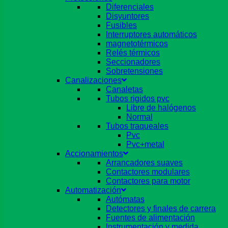
Diferenciales
Disyuntores
Fusibles
Interruptores automáticos
magnetotérmicos
Relés térmicos
Seccionadores
Sobretensiones
Canalizaciones
Canaletas
Tubos rigidos pvc
Libre de halógenos
Normal
Tubos traqueales
Pvc
Pvc+metal
Accionamientos
Arrancadores suaves
Contactores modulares
Contactores para motor
Automatización
Autómatas
Detectores y finales de carrera
Fuentes de alimentación
Instrumentación y medida