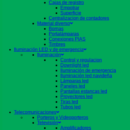
Cajas de registro
Empotrar
Superficie
Centralizacion de contadores
Material diverso
Bornas
Portalámparas
Conexiones PIAS
Timbres
Iluminación LED y de emergencia
Iluminación
Control y regulacion
Downlight led
Iluminación de emergencia
Iluminación led navideña
Lámparas led
Paneles led
Pantallas estancas led
Proyectores led
Tiras led
Tubos led
Telecomunicaciones
Porteros y Videoporteros
Televisión
Amplificadores